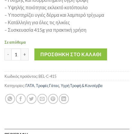
– Υψηλής ποιότητας εκλεκτό κοτόπουλο
– Υποστηρίζει υγιές δέρμα και λαμπερό τρίχωμα
– Κατάλληλη για όλες τις ηλικίες
– Συσκευασία 415g για πρακτική χρήση
Σε απόθεμα
Mrs Bella Chicken 415g - Κονσέρβα Γάτας με Κοτόπουλο ποσότ
ΠΡΟΣΘΉΚΗ ΣΤΟ ΚΑΛΆΘΙ
Κωδικός προϊόντος:
BEL-C-415
Κατηγορίες:
ΓΑΤΑ
,
Τροφές Γάτας
,
Υγρή Τροφή & Κονσέρβα