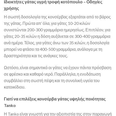
Ιδιοκτήτες γάτας υγρή τροφή κοτόπουλο – Οδηγίες
χρήσης
Η σωστή δοσολογία της κονσέρβας εξαρτάται από το βάρος
της γάτας. Πρώτα απ’ όλα, για γάτες 10-20 κιλών
συνιστώνται 200-300 γραμμάρια ημερησίως. Επιπλέον, για
γάτες 20-35 κιλών η δόση αυξάνεται σε 300-400 γραμμάρια
ανά ημέρα. Τέλος, για γάτες άνω των 35 κιλών, η δοσολογία
μπορεί να φτάσει τα 400-500 γραμμάρια, ανάλογα με τη
δραστηριότητα και τις ανάγκες τους.
Ωστόσο, είναι σημαντικό οι γάτες να έχουν πάντα πρόσβαση
σε φρέσκο και καθαρό νερό. Παράλληλα, η ενυδάτωση
συμβάλλει στη σωστή πέψη και τη συνολική υγεία του
κατοικίδιου.
Γιατί να επιλέξεις κονσέρβα γάτας υψηλής ποιότητας
Tanko
Η Tanko είναι γνωστή για την αξιοπιστία της στην παραγωγή