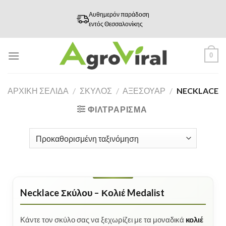
Skip
Αυθημερόν παράδοση
to
εντός Θεσσαλονίκης
content
0
ΑΡΧΙΚΉ ΣΕΛΊΔΑ
/
ΣΚΥΛΟΣ
/
ΑΞΕΣΟΥΆΡ
/
NECKLACE
ΦΙΛΤΡΆΡΙΣΜΑ
Necklace Σκύλου – Κολιέ Medalist
Κάντε τον σκύλο σας να ξεχωρίζει με τα μοναδικά
κολιέ