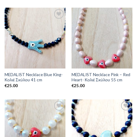
MEDALIST Necklace Blue King-
MEDALIST Necklace Pink – Red
Κολιέ Σκύλου 41 cm
Heart- Κολιέ Σκύλου 55 cm
€
25.00
€
25.00