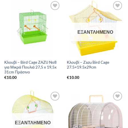
ΕΞΑΝΤΛΗΜΈΝΟ
Κλουβί – Bird Cage ZAZU No8
Κλουβί – Zazu Bird Cage
για Μικρά Πουλιά 27,5 x 19,5x
27.5×19.5x29cm
31cm Πράσινο
€
10.00
€
10.00
ΕΞΑΝΤΛΗΜΈΝΟ