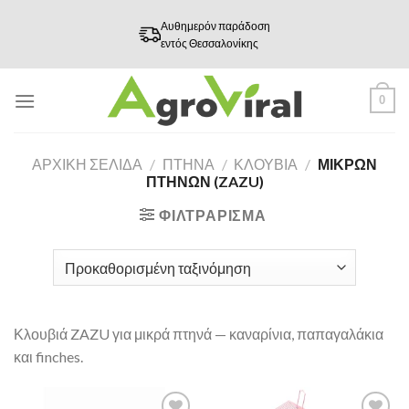
Skip
Αυθημερόν παράδοση
to
εντός Θεσσαλονίκης
content
0
ΑΡΧΙΚΉ ΣΕΛΊΔΑ
/
ΠΤΗΝΑ
/
ΚΛΟΥΒΙΆ
/
ΜΙΚΡΏΝ
ΠΤΗΝΏΝ (ZAZU)
ΦΙΛΤΡΆΡΙΣΜΑ
Κλουβιά ZAZU για μικρά πτηνά — καναρίνια, παπαγαλάκια
και finches.