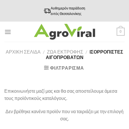
Skip
Αυθημερόν παράδοση
to
εντός Θεσσαλονίκης
content
0
ΑΡΧΙΚΉ ΣΕΛΊΔΑ
/
ΖΩΑ ΕΚΤΡΟΦΗΣ
/
ΙΣΟΡΡΟΠΙΣΤΕΣ
ΑΙΓΟΠΡΟΒΑΤΩΝ
ΦΙΛΤΡΆΡΙΣΜΑ
Επικοινωνήστε μαζί μας και θα σας αποστείλουμε άμεσα
τους προϊόντικούς καταλόγους.
Δεν βρέθηκε κανένα προϊόν που να ταιριάζει με την επιλογή
σας.