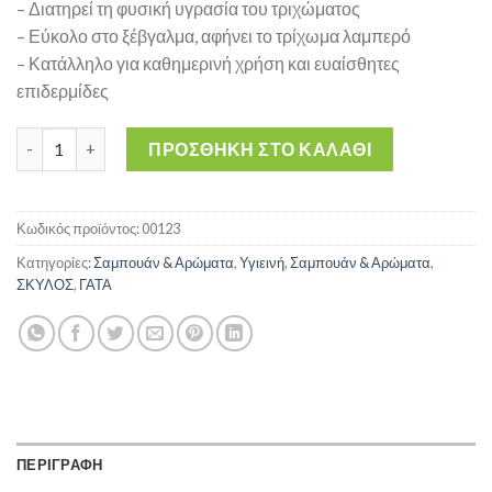
– Διατηρεί τη φυσική υγρασία του τριχώματος
– Εύκολο στο ξέβγαλμα, αφήνει το τρίχωμα λαμπερό
– Κατάλληλο για καθημερινή χρήση και ευαίσθητες
επιδερμίδες
Σαμπουάν MEDALIST Baby Powder 250 ml ποσότητα
ΠΡΟΣΘΉΚΗ ΣΤΟ ΚΑΛΆΘΙ
Κωδικός προϊόντος:
00123
Κατηγορίες:
Σαμπουάν & Αρώματα
,
Υγιεινή
,
Σαμπουάν & Αρώματα
,
ΣΚΥΛΟΣ
,
ΓΑΤΑ
ΠΕΡΙΓΡΑΦΗ