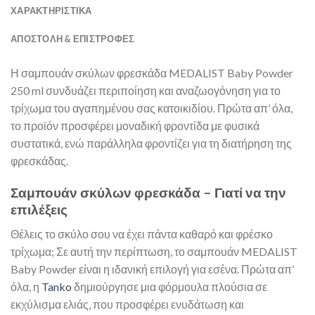
ΧΑΡΑΚΤΗΡΙΣΤΙΚΑ
ΑΠΟΣΤΟΛΉ & ΕΠΙΣΤΡΟΦΈΣ
Η σαμπουάν σκύλων φρεσκάδα MEDALIST Baby Powder
250 ml συνδυάζει περιποίηση και αναζωογόνηση για το
τρίχωμα του αγαπημένου σας κατοικιδίου. Πρώτα απ’ όλα,
το προϊόν προσφέρει μοναδική φροντίδα με φυσικά
συστατικά, ενώ παράλληλα φροντίζει για τη διατήρηση της
φρεσκάδας.
Σαμπουάν σκύλων φρεσκάδα – Γιατί να την
επιλέξεις
Θέλεις το σκύλο σου να έχει πάντα καθαρό και φρέσκο
τρίχωμα; Σε αυτή την περίπτωση, το σαμπουάν MEDALIST
Baby Powder είναι η ιδανική επιλογή για εσένα. Πρώτα απ’
όλα, η
Tanko
δημιούργησε μια φόρμουλα πλούσια σε
εκχύλισμα ελιάς, που προσφέρει ενυδάτωση και