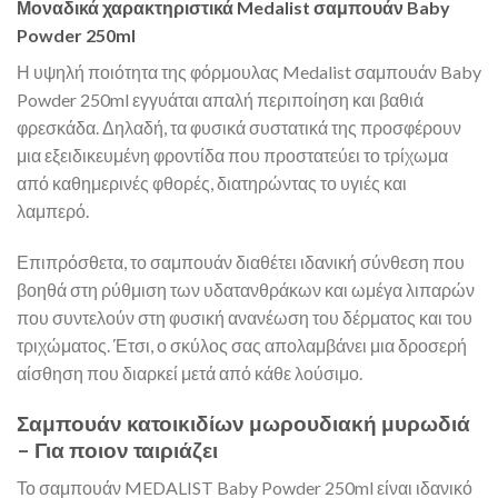
Μοναδικά χαρακτηριστικά Medalist σαμπουάν Baby
Powder 250ml
Η υψηλή ποιότητα της φόρμουλας Medalist σαμπουάν Baby
Powder 250ml εγγυάται απαλή περιποίηση και βαθιά
φρεσκάδα. Δηλαδή, τα φυσικά συστατικά της προσφέρουν
μια εξειδικευμένη φροντίδα που προστατεύει το τρίχωμα
από καθημερινές φθορές, διατηρώντας το υγιές και
λαμπερό.
Επιπρόσθετα, το σαμπουάν διαθέτει ιδανική σύνθεση που
βοηθά στη ρύθμιση των υδατανθράκων και ωμέγα λιπαρών
που συντελούν στη φυσική ανανέωση του δέρματος και του
τριχώματος. Έτσι, ο σκύλος σας απολαμβάνει μια δροσερή
αίσθηση που διαρκεί μετά από κάθε λούσιμο.
Σαμπουάν κατοικιδίων μωρουδιακή μυρωδιά
– Για ποιον ταιριάζει
Το σαμπουάν MEDALIST Baby Powder 250ml είναι ιδανικό