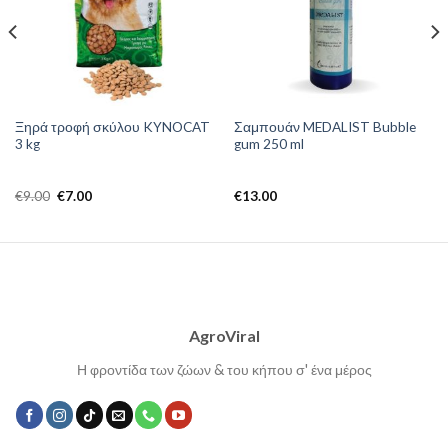
Ξηρά τροφή σκύλου KYNOCAT
Σαμπουάν MEDALIST Bubble
3 kg
gum 250 ml
Original
Η
€
9.00
€
7.00
€
13.00
price
τρέχουσα
was:
τιμή
€9.00.
είναι:
€7.00.
AgroViral
Η φροντίδα των ζώων & του κήπου σ' ένα μέρος