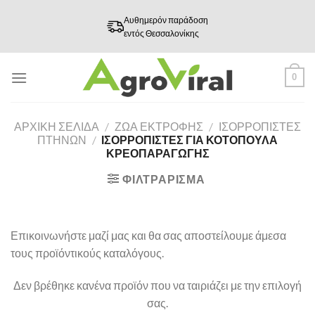
Skip
Αυθημερόν παράδοση
to
εντός Θεσσαλονίκης
content
0
ΑΡΧΙΚΉ ΣΕΛΊΔΑ
/
ΖΩΑ ΕΚΤΡΟΦΗΣ
/
ΙΣΟΡΡΟΠΙΣΤΕΣ
ΠΤΗΝΩΝ
/
ΙΣΟΡΡΟΠΙΣΤΈΣ ΓΙΑ ΚΟΤΌΠΟΥΛΑ
ΚΡΕΟΠΑΡΑΓΩΓΉΣ
ΦΙΛΤΡΆΡΙΣΜΑ
Επικοινωνήστε μαζί μας και θα σας αποστείλουμε άμεσα
τους προϊόντικούς καταλόγους.
Δεν βρέθηκε κανένα προϊόν που να ταιριάζει με την επιλογή
σας.