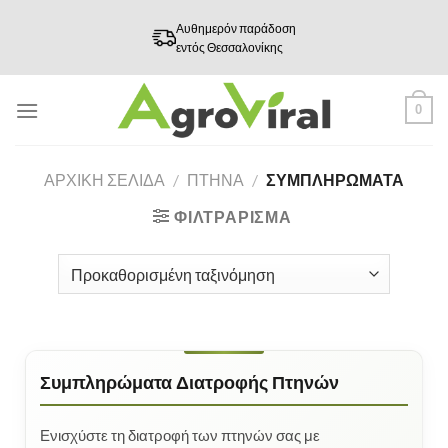
Skip
Αυθημερόν παράδοση
to
εντός Θεσσαλονίκης
content
0
ΑΡΧΙΚΉ ΣΕΛΊΔΑ
/
ΠΤΗΝΑ
/
ΣΥΜΠΛΗΡΏΜΑΤΑ
ΦΙΛΤΡΆΡΙΣΜΑ
Συμπληρώματα Διατροφής Πτηνών
Ενισχύστε τη διατροφή των πτηνών σας με