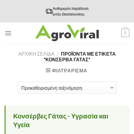
Skip
Αυθημερόν παράδοση
to
εντός Θεσσαλονίκης
content
0
ΑΡΧΙΚΉ ΣΕΛΊΔΑ
/
ΠΡΟΪΌΝΤΑ ΜΕ ΕΤΙΚΈΤΑ
“ΚΟΝΣΈΡΒΑ ΓΆΤΑΣ”
ΦΙΛΤΡΆΡΙΣΜΑ
Κονσέρβες Γάτας - Υγρασία και
Υγεία