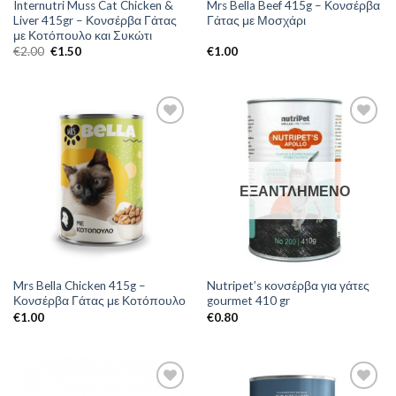
Internutri Muss Cat Chicken &
Mrs Bella Beef 415g – Κονσέρβα
Liver 415gr – Κονσέρβα Γάτας
Γάτας με Μοσχάρι
με Κοτόπουλο και Συκώτι
Original
Η
€
2.00
€
1.50
€
1.00
price
τρέχουσα
was:
τιμή
€2.00.
είναι:
€1.50.
ΕΞΑΝΤΛΗΜΈΝΟ
Mrs Bella Chicken 415g –
Nutripet’s κονσέρβα για γάτες
Κονσέρβα Γάτας με Κοτόπουλο
gourmet 410 gr
€
1.00
€
0.80