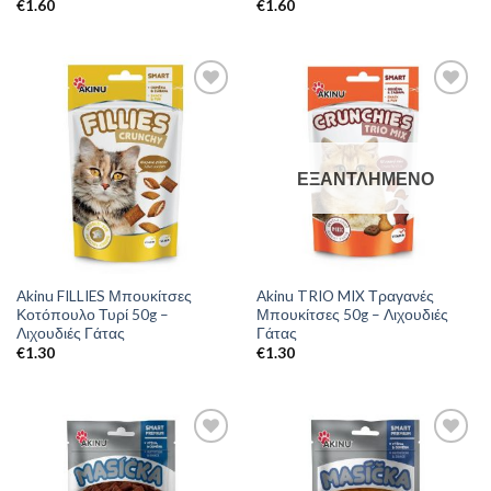
€
1.60
€
1.60
ΕΞΑΝΤΛΗΜΈΝΟ
Akinu FILLIES Μπουκίτσες
Akinu TRIO MIX Τραγανές
Κοτόπουλο Τυρί 50g –
Μπουκίτσες 50g – Λιχουδιές
Λιχουδιές Γάτας
Γάτας
€
1.30
€
1.30