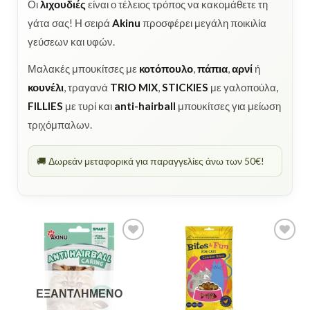
Οι
λιχουδιές
είναι ο τέλειος τρόπος να κακομάθετε τη
γάτα σας! Η σειρά
Akinu
προσφέρει μεγάλη ποικιλία
γεύσεων και υφών.
Μαλακές μπουκίτσες με
κοτόπουλο
,
πάπια
,
αρνί
ή
κουνέλι
, τραγανά
TRIO MIX
,
STICKIES
με γαλοπούλα,
FILLIES
με τυρί και
anti-hairball
μπουκίτσες για μείωση
τριχόμπαλων.
🚚 Δωρεάν μεταφορικά για παραγγελίες άνω των 50€!
ΕΞΑΝΤΛΗΜΈΝΟ