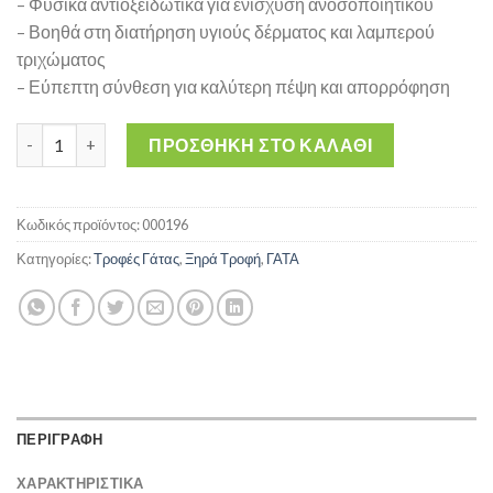
– Φυσικά αντιοξειδωτικά για ενίσχυση ανοσοποιητικού
– Βοηθά στη διατήρηση υγιούς δέρματος και λαμπερού
τριχώματος
– Εύπεπτη σύνθεση για καλύτερη πέψη και απορρόφηση
Ξηρά Τροφή Γάτας kynocat 1,5 kg ποσότητα
ΠΡΟΣΘΉΚΗ ΣΤΟ ΚΑΛΆΘΙ
Κωδικός προϊόντος:
000196
Κατηγορίες:
Τροφές Γάτας
,
Ξηρά Τροφή
,
ΓΑΤΑ
ΠΕΡΙΓΡΑΦΗ
ΧΑΡΑΚΤΗΡΙΣΤΙΚΑ