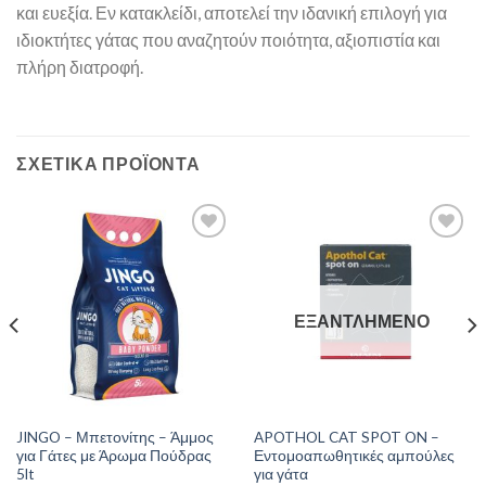
και ευεξία. Εν κατακλείδι, αποτελεί την ιδανική επιλογή για
ιδιοκτήτες γάτας που αναζητούν ποιότητα, αξιοπιστία και
πλήρη διατροφή.
ΣΧΕΤΙΚΆ ΠΡΟΪΌΝΤΑ
ΕΞΑΝΤΛΗΜΈΝΟ
JINGO – Μπετονίτης – Άμμος
APOTHOL CAT SPOT ON –
για Γάτες με Άρωμα Πούδρας
Εντομοαπωθητικές αμπούλες
5lt
για γάτα