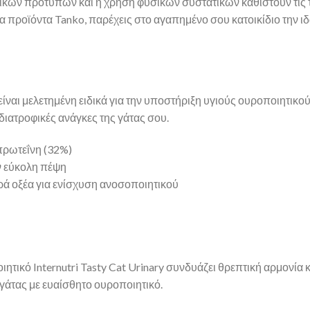
ικών προτύπων και η χρήση φυσικών συστατικών καθιστούν τις τ
 προϊόντα Tanko, παρέχεις στο αγαπημένο σου κατοικίδιο την ιδ
y είναι μελετημένη ειδικά για την υποστήριξη υγιούς ουροποιητικ
διατροφικές ανάγκες της γάτας σου.
πρωτεΐνη (32%)
υν εύκολη πέψη
αρά οξέα για ενίσχυση ανοσοποιητικού
τικό Internutri Tasty Cat Urinary συνδυάζει θρεπτική αρμονία κ
ς γάτας με ευαίσθητο ουροποιητικό.