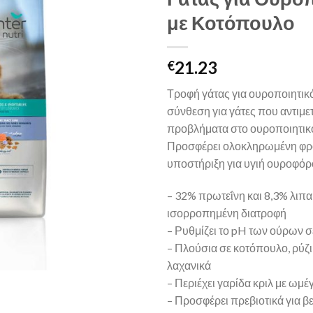
με Κοτόπουλο
21.23
€
Τροφή γάτας για ουροποιητικό
σύνθεση για γάτες που αντιμ
προβλήματα στο ουροποιητικ
Προσφέρει ολοκληρωμένη φρο
υποστήριξη για υγιή ουροφόρ
– 32% πρωτεΐνη και 8,3% λιπα
ισορροπημένη διατροφή
– Ρυθμίζει το pH των ούρων σ
– Πλούσια σε κοτόπουλο, ρύζι,
λαχανικά
– Περιέχει γαρίδα κριλ με ωμέ
– Προσφέρει πρεβιοτικά για 