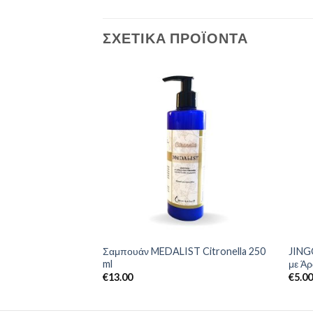
ΣΧΕΤΙΚΆ ΠΡΟΪΌΝΤΑ
ST Bubble gum 250
Σαμπουάν MEDALIST Citronella 250
JINGO
ml
με Ά
€
13.00
€
5.0