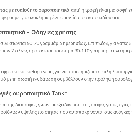
άτας με ευαίσθητο ουροποιητικό
, αυτή η τροφή είναι μια σοφή 
φέρουμε, για ολοκληρωμένη φροντίδα του κατοικιδίου σου.
οποιητικό – Οδηγίες χρήσης
 συνιστώνται 50-70 γραμμάρια ημερησίως. Επιπλέον, για γάτες 5
νω των 7 κιλών, προτείνεται ποσότητα 90-110 γραμμάρια ανά ημέ
α φρέσκο και καθαρό νερό, για να υποστηρίζεται η καλή λειτουργ
ασμό με τη σωστή ενυδάτωση συμβάλλουν στην πρόληψη ουρολ
 υγιές ουροποιητικό Tanko
ώρο της διατροφής ζώων, με εξειδίκευση στις τροφές γάτας υγιές 
 προϊόντων υψηλής ποιότητας που ανταποκρίνονται στις ανάγκες