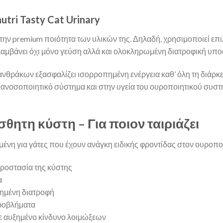
tri Tasty Cat Urinary
για την premium ποιότητα των υλικών της. Δηλαδή, χρησιμοποιεί ε
ολαμβάνει όχι μόνο γεύση αλλά και ολοκληρωμένη διατροφική υπο
νθράκων εξασφαλίζει ισορροπημένη ενέργεια καθ’ όλη τη διάρκε
ανοσοποιητικό σύστημα και στην υγεία του ουροποιητικού συστή
σθητη κύστη – Για ποιον ταιριάζει
σμένη για γάτες που έχουν ανάγκη ειδικής φροντίδας στον ουροποιη
προστασία της κύστης
α
πημένη διατροφή
προβλήματα
με αυξημένο κίνδυνο λοιμώξεων