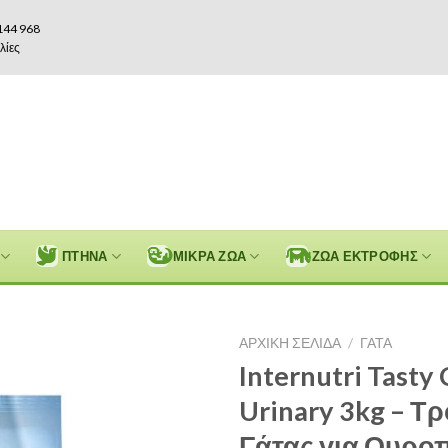
144 968
λίες
ΠΤΗΝΑ
ΜΙΚΡΑ ΖΩΑ
ΖΩΑ ΕΚΤΡΟΦΗΣ
ΑΡΧΙΚΉ ΣΕΛΊΔΑ
/
ΓΑΤΑ
Internutri Tasty 
Urinary 3kg – Τ
Γάτας για Ουρο