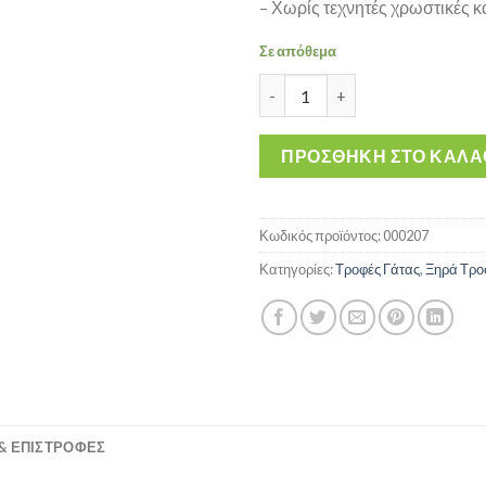
– Χωρίς τεχνητές χρωστικές κ
Σε απόθεμα
Internutri Tasty Cat Urinary
ΠΡΟΣΘΉΚΗ ΣΤΟ ΚΑΛΆ
Κωδικός προϊόντος:
000207
Κατηγορίες:
Τροφές Γάτας
,
Ξηρά Τρο
& ΕΠΙΣΤΡΟΦΈΣ