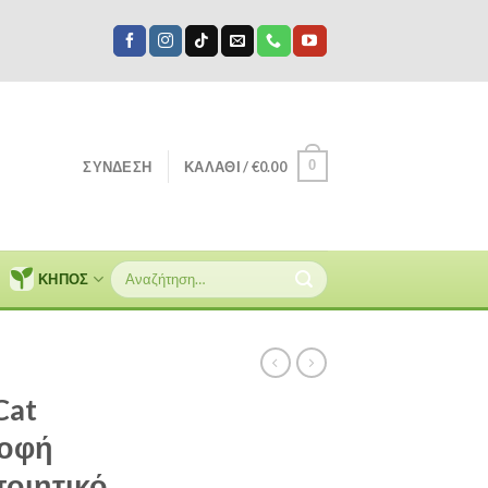
0
ΣΎΝΔΕΣΗ
ΚΑΛΆΘΙ /
€
0.00
Αναζήτηση
ΚΗΠΟΣ
για:
Cat
ροφή
ποιητικό