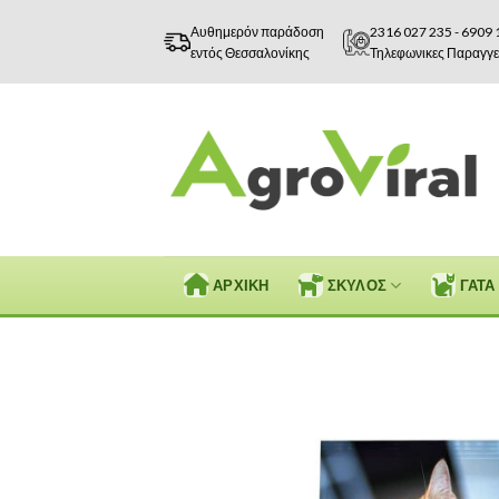
Skip
Αυθημερόν παράδοση
2316 027 235
-
6909 
to
εντός Θεσσαλονίκης
Τηλεφωνικες Παραγγε
content
ΑΡΧΙΚΗ
ΣΚΥΛΟΣ
ΓΑΤΑ