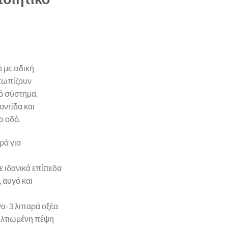
 με ειδική
ετωπίζουν
ό σύστημα.
ντίδα και
ο οδό.
ρά για
ε ιδανικά επίπεδα
 αυγό και
γα-3 λιπαρά οξέα
βελτιωμένη πέψη