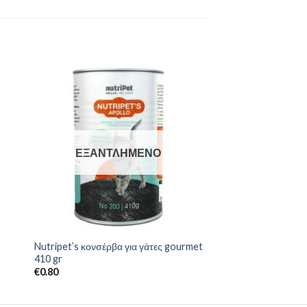
ΕΞΑΝΤΛΗΜΈΝΟ
Nutripet’s κονσέρβα για γάτες gourmet
410 gr
€
0.80