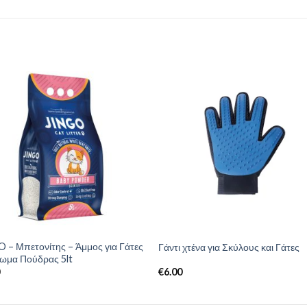
 – Μπετονίτης – Άμμος για Γάτες
Γάντι χτένα για Σκύλους και Γάτες
ρωμα Πούδρας 5lt
0
€
6.00