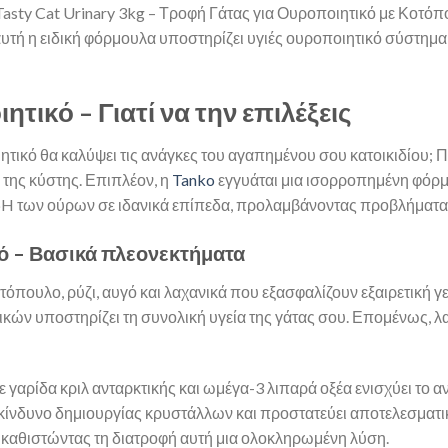
 Tasty Cat Urinary 3kg – Τροφή Γάτας για Ουροποιητικό με Κοτόπο
 αυτή η ειδική φόρμουλα υποστηρίζει υγιές ουροποιητικό σύστημ
τικό – Γιατί να την επιλέξεις
τικό θα καλύψει τις ανάγκες του αγαπημένου σου κατοικιδίου; Πρώ
α της κύστης. Επιπλέον, η
Tanko
εγγυάται μια ισορροπημένη φόρμ
pH των ούρων σε ιδανικά επίπεδα, προλαμβάνοντας προβλήματα
κό – Βασικά πλεονεκτήματα
όπουλο, ρύζι, αυγό και λαχανικά που εξασφαλίζουν εξαιρετική γ
ών υποστηρίζει τη συνολική υγεία της γάτας σου. Επομένως, λα
 γαρίδα κριλ ανταρκτικής και ωμέγα-3 λιπαρά οξέα ενισχύει το α
 κίνδυνο δημιουργίας κρυστάλλων και προστατεύει αποτελεσματι
, καθιστώντας τη διατροφή αυτή μια ολοκληρωμένη λύση.