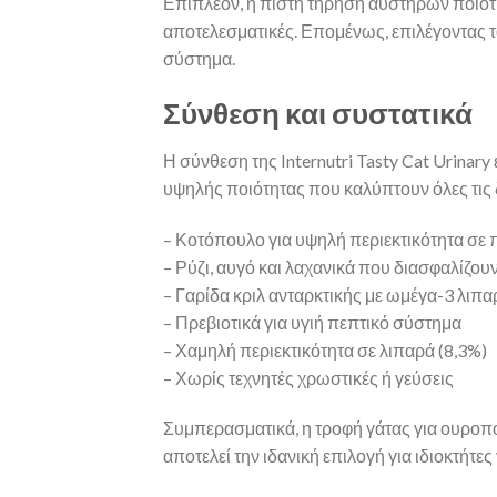
Επιπλέον, η πιστή τήρηση αυστηρών ποιοτ
αποτελεσματικές. Επομένως, επιλέγοντας τα
σύστημα.
Σύνθεση και συστατικά
Η σύνθεση της Internutri Tasty Cat Urinar
υψηλής ποιότητας που καλύπτουν όλες τις 
– Κοτόπουλο για υψηλή περιεκτικότητα σε 
– Ρύζι, αυγό και λαχανικά που διασφαλίζο
– Γαρίδα κριλ ανταρκτικής με ωμέγα-3 λιπ
– Πρεβιοτικά για υγιή πεπτικό σύστημα
– Χαμηλή περιεκτικότητα σε λιπαρά (8,3%)
– Χωρίς τεχνητές χρωστικές ή γεύσεις
Συμπερασματικά, η τροφή γάτας για ουροποιη
αποτελεί την ιδανική επιλογή για ιδιοκτήτε