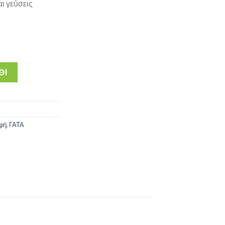
αι γεύσεις
 3kg - Τροφή Γάτας για Ουροποιητικό με Κοτόπουλο ποσότητα
ΘΙ
φή
,
ΓΑΤΑ