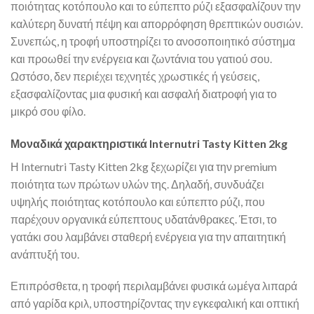
ποιότητας κοτόπουλο και το εύπεπτο ρύζι εξασφαλίζουν την
καλύτερη δυνατή πέψη και απορρόφηση θρεπτικών ουσιών.
Συνεπώς, η τροφή υποστηρίζει το ανοσοποιητικό σύστημα
και προωθεί την ενέργεια και ζωντάνια του γατιού σου.
Ωστόσο, δεν περιέχει τεχνητές χρωστικές ή γεύσεις,
εξασφαλίζοντας μια φυσική και ασφαλή διατροφή για το
μικρό σου φίλο.
Μοναδικά χαρακτηριστικά Internutri Tasty Kitten 2kg
Η Internutri Tasty Kitten 2kg ξεχωρίζει για την premium
ποιότητα των πρώτων υλών της. Δηλαδή, συνδυάζει
υψηλής ποιότητας κοτόπουλο και εύπεπτο ρύζι, που
παρέχουν οργανικά εύπεπτους υδατάνθρακες. Έτσι, το
γατάκι σου λαμβάνει σταθερή ενέργεια για την απαιτητική
ανάπτυξή του.
Επιπρόσθετα, η τροφή περιλαμβάνει φυσικά ωμέγα λιπαρά
από γαρίδα κριλ, υποστηρίζοντας την εγκεφαλική και οπτική