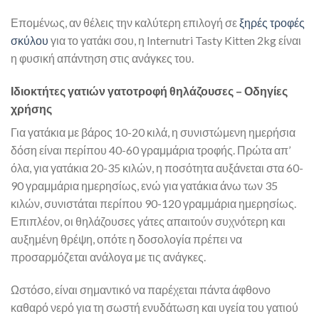
Επομένως, αν θέλεις την καλύτερη επιλογή σε
ξηρές τροφές
σκύλου
για το γατάκι σου, η Internutri Tasty Kitten 2kg είναι
η φυσική απάντηση στις ανάγκες του.
Ιδιοκτήτες γατιών γατοτροφή θηλάζουσες – Οδηγίες
χρήσης
Για γατάκια με βάρος 10-20 κιλά, η συνιστώμενη ημερήσια
δόση είναι περίπου 40-60 γραμμάρια τροφής. Πρώτα απ’
όλα, για γατάκια 20-35 κιλών, η ποσότητα αυξάνεται στα 60-
90 γραμμάρια ημερησίως, ενώ για γατάκια άνω των 35
κιλών, συνιστάται περίπου 90-120 γραμμάρια ημερησίως.
Επιπλέον, οι θηλάζουσες γάτες απαιτούν συχνότερη και
αυξημένη θρέψη, οπότε η δοσολογία πρέπει να
προσαρμόζεται ανάλογα με τις ανάγκες.
Ωστόσο, είναι σημαντικό να παρέχεται πάντα άφθονο
καθαρό νερό για τη σωστή ενυδάτωση και υγεία του γατιού