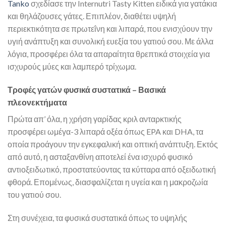
Tanko
σχεδίασε την Internutri Tasty Kitten ειδικά για γατάκια
και θηλάζουσες γάτες. Επιπλέον, διαθέτει υψηλή
περιεκτικότητα σε πρωτεΐνη και λιπαρά, που ενισχύουν την
υγιή ανάπτυξη και συνολική ευεξία του γατιού σου. Με άλλα
λόγια, προσφέρει όλα τα απαραίτητα θρεπτικά στοιχεία για
ισχυρούς μύες και λαμπερό τρίχωμα.
Τροφές γατών φυσικά συστατικά – Βασικά
πλεονεκτήματα
Πρώτα απ’ όλα, η χρήση γαρίδας κριλ ανταρκτικής
προσφέρει ωμέγα-3 λιπαρά οξέα όπως EPA και DHA, τα
οποία προάγουν την εγκεφαλική και οπτική ανάπτυξη. Εκτός
από αυτό, η ασταξανθίνη αποτελεί ένα ισχυρό φυσικό
αντιοξειδωτικό, προστατεύοντας τα κύτταρα από οξειδωτική
φθορά. Επομένως, διασφαλίζεται η υγεία και η μακροζωία
του γατιού σου.
Στη συνέχεια, τα φυσικά συστατικά όπως το υψηλής