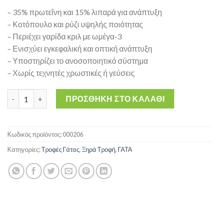
– 35% πρωτεΐνη και 15% λιπαρά για ανάπτυξη
– Κοτόπουλο και ρύζι υψηλής ποιότητας
– Περιέχει γαρίδα κριλ με ωμέγα-3
– Ενισχύει εγκεφαλική και οπτική ανάπτυξη
– Υποστηρίζει το ανοσοποιητικό σύστημα
– Χωρίς τεχνητές χρωστικές ή γεύσεις
Internutri Tasty Kitten 2kg - Τροφή για Γατάκια με Κοτόπουλο 
ΠΡΟΣΘΉΚΗ ΣΤΟ ΚΑΛΆΘΙ
Κωδικός προϊόντος:
000206
Κατηγορίες:
Τροφές Γάτας
,
Ξηρά Τροφή
,
ΓΑΤΑ