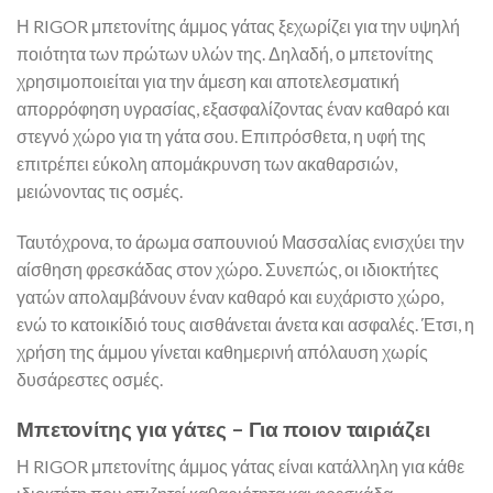
Η RIGOR μπετονίτης άμμος γάτας ξεχωρίζει για την υψηλή
ποιότητα των πρώτων υλών της. Δηλαδή, ο μπετονίτης
χρησιμοποιείται για την άμεση και αποτελεσματική
απορρόφηση υγρασίας, εξασφαλίζοντας έναν καθαρό και
στεγνό χώρο για τη γάτα σου. Επιπρόσθετα, η υφή της
επιτρέπει εύκολη απομάκρυνση των ακαθαρσιών,
μειώνοντας τις οσμές.
Ταυτόχρονα, το άρωμα σαπουνιού Μασσαλίας ενισχύει την
αίσθηση φρεσκάδας στον χώρο. Συνεπώς, οι ιδιοκτήτες
γατών απολαμβάνουν έναν καθαρό και ευχάριστο χώρο,
ενώ το κατοικίδιό τους αισθάνεται άνετα και ασφαλές. Έτσι, η
χρήση της άμμου γίνεται καθημερινή απόλαυση χωρίς
δυσάρεστες οσμές.
Μπετονίτης για γάτες – Για ποιον ταιριάζει
Η RIGOR μπετονίτης άμμος γάτας είναι κατάλληλη για κάθε