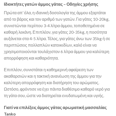
Ιδιοκτήτες γατών άμμος γάτας – Οδηγίες χρήσης
Πρώτα απ’ όλα, η ιδανική δοσολογία της άμμου εξαρτάται
από το βάρος και τον αριθμό των γατών. Για γάτες 10-20kg,
συνιστώνται περίπου 3-4 λίτρα άμμου, τοποθετημένα σε
καθαρή λεκάνη. Επιπλέον, για γάτες 20-35kg, η ποσότητα
αυξάνεται στα 4-5 λίτρα. Τέλος, για γάτες άνω των 35kg ή σε
περιπτώσεις πολλαπλών κατοικιδίων, καλό είναι να
χρησιμοποιούνται τουλάχιστον 6 λίτρα άμμου για καλύτερη
απορρόφηση και καθαριότητα.
Επιπλέον, συνιστάται η καθημερινή αφαίρεση των
ακαθαρσιών και η τακτική ανανέωση της άμμου για την
καλύτερη απορρόφηση και διατήρηση του αρώματος.
Ωστόσο, φρόντισε να έχει πάντα διαθέσιμο καθαρό νερό για
τη γάτα σου, ώστε να διατηρείται ενυδατωμένη και υγιής.
Γιατί να επιλέξεις άμμος γάτας αρωματική μασσαλίας
Tanko