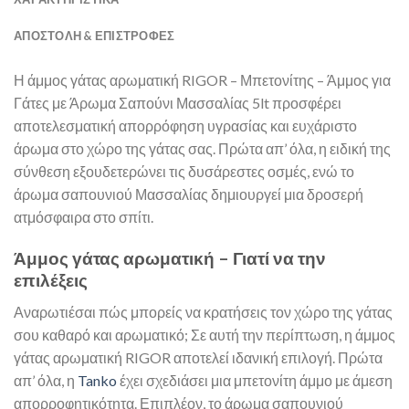
ΑΠΟΣΤΟΛΉ & ΕΠΙΣΤΡΟΦΈΣ
Η άμμος γάτας αρωματική RIGOR – Μπετονίτης – Άμμος για
Γάτες με Άρωμα Σαπούνι Μασσαλίας 5lt προσφέρει
αποτελεσματική απορρόφηση υγρασίας και ευχάριστο
άρωμα στο χώρο της γάτας σας. Πρώτα απ’ όλα, η ειδική της
σύνθεση εξουδετερώνει τις δυσάρεστες οσμές, ενώ το
άρωμα σαπουνιού Μασσαλίας δημιουργεί μια δροσερή
ατμόσφαιρα στο σπίτι.
Άμμος γάτας αρωματική – Γιατί να την
επιλέξεις
Αναρωτιέσαι πώς μπορείς να κρατήσεις τον χώρο της γάτας
σου καθαρό και αρωματικό; Σε αυτή την περίπτωση, η άμμος
γάτας αρωματική RIGOR αποτελεί ιδανική επιλογή. Πρώτα
απ’ όλα, η
Tanko
έχει σχεδιάσει μια μπετονίτη άμμο με άμεση
απορροφητικότητα. Επιπλέον, το άρωμα σαπουνιού