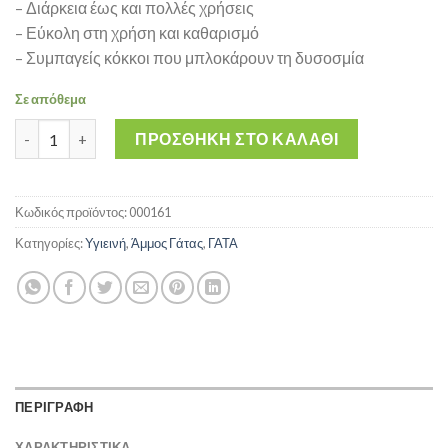
– Διάρκεια έως και πολλές χρήσεις
– Εύκολη στη χρήση και καθαρισμό
– Συμπαγείς κόκκοι που μπλοκάρουν τη δυσοσμία
Σε απόθεμα
RIGOR - Μπετονίτης - Άμμος για Γάτες με Άρωμα Σαπούνι Μασσ
ΠΡΟΣΘΉΚΗ ΣΤΟ ΚΑΛΆΘΙ
Κωδικός προϊόντος:
000161
Κατηγορίες:
Υγιεινή
,
Άμμος Γάτας
,
ΓΑΤΑ
ΠΕΡΙΓΡΑΦΗ
ΧΑΡΑΚΤΗΡΙΣΤΙΚΑ