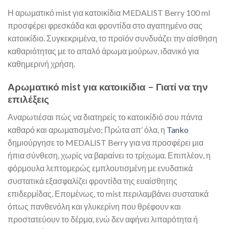
Η αρωματικό mist για κατοικίδια MEDALIST Berry 100 ml
προσφέρει φρεσκάδα και φροντίδα στο αγαπημένο σας
κατοικίδιο. Συγκεκριμένα, το προϊόν συνδυάζει την αίσθηση
καθαριότητας με το απαλό άρωμα μούρων, ιδανικό για
καθημερινή χρήση.
Αρωματικό mist για κατοικίδια – Γιατί να την
επιλέξεις
Αναρωτιέσαι πώς να διατηρείς το κατοικίδιό σου πάντα
καθαρό και αρωματισμένο; Πρώτα απ’ όλα, η
Tanko
δημιούργησε το MEDALIST Berry για να προσφέρει μια
ήπια σύνθεση, χωρίς να βαραίνει το τρίχωμα. Επιπλέον, η
φόρμουλα λεπτομερώς εμπλουτισμένη με ενυδατικά
συστατικά εξασφαλίζει φροντίδα της ευαίσθητης
επιδερμίδας. Επομένως, το mist περιλαμβάνει συστατικά
όπως πανθενόλη και γλυκερίνη που θρέφουν και
προστατεύουν το δέρμα, ενώ δεν αφήνει λιπαρότητα ή