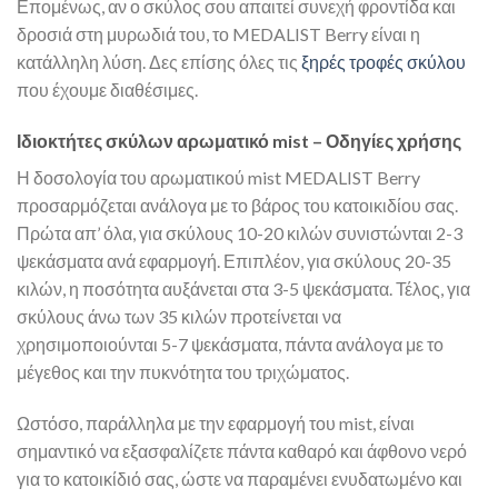
Επομένως, αν ο σκύλος σου απαιτεί συνεχή φροντίδα και
δροσιά στη μυρωδιά του, το MEDALIST Berry είναι η
κατάλληλη λύση. Δες επίσης όλες τις
ξηρές τροφές σκύλου
που έχουμε διαθέσιμες.
Ιδιοκτήτες σκύλων αρωματικό mist – Οδηγίες χρήσης
Η δοσολογία του αρωματικού mist MEDALIST Berry
προσαρμόζεται ανάλογα με το βάρος του κατοικιδίου σας.
Πρώτα απ’ όλα, για σκύλους 10-20 κιλών συνιστώνται 2-3
ψεκάσματα ανά εφαρμογή. Επιπλέον, για σκύλους 20-35
κιλών, η ποσότητα αυξάνεται στα 3-5 ψεκάσματα. Τέλος, για
σκύλους άνω των 35 κιλών προτείνεται να
χρησιμοποιούνται 5-7 ψεκάσματα, πάντα ανάλογα με το
μέγεθος και την πυκνότητα του τριχώματος.
Ωστόσο, παράλληλα με την εφαρμογή του mist, είναι
σημαντικό να εξασφαλίζετε πάντα καθαρό και άφθονο νερό
για το κατοικίδιό σας, ώστε να παραμένει ενυδατωμένο και