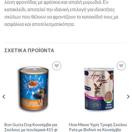
λύση φροντίδας με φρέσκια και απαλή μυρωδιά. Εν
κατακλείδι, αποτελεί την ιδανική επιλογή για ιδιοκτήτες
σκύλων που θέλουν να φροντίζουν το κατοικίδιό τους με
ασφάλεια και αποτελεσματικότητα.
ΣΧΕΤΙΚΆ ΠΡΟΪΌΝΤΑ
Bon Gusta Dog Κονσέρβα για
How Meow Υγρή Τροφή Σκύλου
Σκύλους με πουλερικά 415 gr
Pate με Βοδινό σε Κονσέρβα