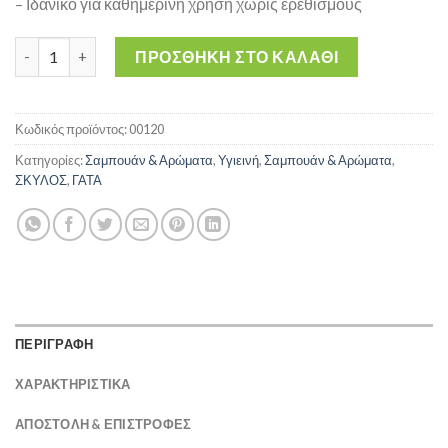
– Ιδανικό για καθημερινή χρήση χωρίς ερεθισμούς
Αρωματικό mist MEDALIST Berry 100 ml ποσότητα
ΠΡΟΣΘΉΚΗ ΣΤΟ ΚΑΛΆΘΙ
Κωδικός προϊόντος:
00120
Κατηγορίες:
Σαμπουάν & Αρώματα
,
Υγιεινή
,
Σαμπουάν & Αρώματα
,
ΣΚΥΛΟΣ
,
ΓΑΤΑ
ΠΕΡΙΓΡΑΦΗ
ΧΑΡΑΚΤΗΡΙΣΤΙΚΑ
ΑΠΟΣΤΟΛΉ & ΕΠΙΣΤΡΟΦΈΣ