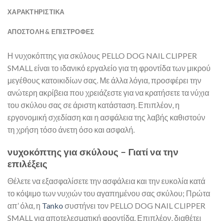
ΧΑΡΑΚΤΗΡΙΣΤΙΚΑ
ΑΠΟΣΤΟΛΉ & ΕΠΙΣΤΡΟΦΈΣ
Η νυχοκόπτης για σκύλους PELLO DOG NAIL CLIPPER
SMALL είναι το ιδανικό εργαλείο για τη φροντίδα των μικρού
μεγέθους κατοικιδίων σας. Με άλλα λόγια, προσφέρει την
ανώτερη ακρίβεια που χρειάζεστε για να κρατήσετε τα νύχια
του σκύλου σας σε άριστη κατάσταση. Επιπλέον, η
εργονομική σχεδίαση και η ασφάλεια της λαβής καθιστούν
τη χρήση τόσο άνετη όσο και ασφαλή.
νυχοκόπτης για σκύλους – Γιατί να την
επιλέξεις
Θέλετε να εξασφαλίσετε την ασφάλεια και την ευκολία κατά
το κόψιμο των νυχιών του αγαπημένου σας σκύλου; Πρώτα
απ’ όλα, η
Tanko
συστήνει τον PELLO DOG NAIL CLIPPER
SMALL για αποτελεσματική φροντίδα. Επιπλέον, διαθέτει