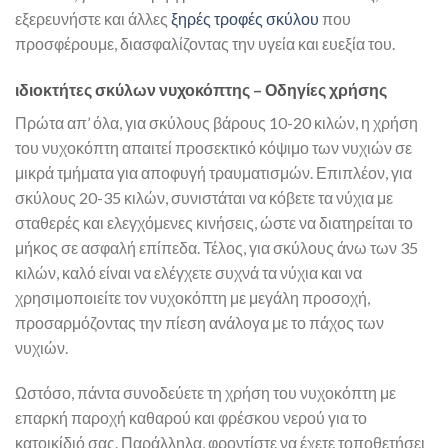
εξερευνήστε και άλλες
ξηρές τροφές σκύλου
που
προσφέρουμε, διασφαλίζοντας την υγεία και ευεξία του.
ιδιοκτήτες σκύλων νυχοκόπτης – Οδηγίες χρήσης
Πρώτα απ’ όλα, για σκύλους βάρους 10-20 κιλών, η χρήση
του νυχοκόπτη απαιτεί προσεκτικό κόψιμο των νυχιών σε
μικρά τμήματα για αποφυγή τραυματισμών. Επιπλέον, για
σκύλους 20-35 κιλών, συνιστάται να κόβετε τα νύχια με
σταθερές και ελεγχόμενες κινήσεις, ώστε να διατηρείται το
μήκος σε ασφαλή επίπεδα. Τέλος, για σκύλους άνω των 35
κιλών, καλό είναι να ελέγχετε συχνά τα νύχια και να
χρησιμοποιείτε τον νυχοκόπτη με μεγάλη προσοχή,
προσαρμόζοντας την πίεση ανάλογα με το πάχος των
νυχιών.
Ωστόσο, πάντα συνοδεύετε τη χρήση του νυχοκόπτη με
επαρκή παροχή καθαρού και φρέσκου νερού για το
κατοικίδιό σας. Παράλληλα, φροντίστε να έχετε τοποθετήσει