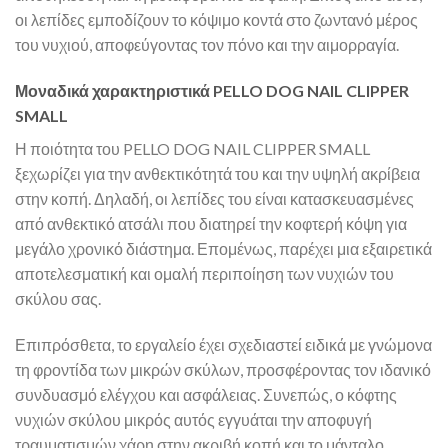
οι λεπίδες εμποδίζουν το κόψιμο κοντά στο ζωντανό μέρος
του νυχιού, αποφεύγοντας τον πόνο και την αιμορραγία.
Μοναδικά χαρακτηριστικά PELLO DOG NAIL CLIPPER
SMALL
Η ποιότητα του PELLO DOG NAIL CLIPPER SMALL
ξεχωρίζει για την ανθεκτικότητά του και την υψηλή ακρίβεια
στην κοπή. Δηλαδή, οι λεπίδες του είναι κατασκευασμένες
από ανθεκτικό ατσάλι που διατηρεί την κοφτερή κόψη για
μεγάλο χρονικό διάστημα. Επομένως, παρέχει μια εξαιρετικά
αποτελεσματική και ομαλή περιποίηση των νυχιών του
σκύλου σας.
Επιπρόσθετα, το εργαλείο έχει σχεδιαστεί ειδικά με γνώμονα
τη φροντίδα των μικρών σκύλων, προσφέροντας τον ιδανικό
συνδυασμό ελέγχου και ασφάλειας. Συνεπώς, ο κόφτης
νυχιών σκύλου μικρός αυτός εγγυάται την αποφυγή
τραυματισμών χάρη στην ακριβή κοπή και το μάνταλο