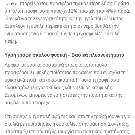
Tanko
μπορεί να σου προσφέρει την καλύτερη λύση. Πρώτα
απ’ όλα, η τροφή αυτή παρέχει 12% πρωτεΐνη και 4% λιπαρά,
ιδανικά για την ενεργητικότητα και την υγεία του δέρματος.
Επιπλέον, η υψηλή περιεκτικότητα σε νερό βοηθά στην
ενυδάτωση, ενώ η φυσική σύνθεση εξασφαλίζει εύκολη
πέψη.
Υγρή τροφή σκύλου φυσική – Βασικά πλεονεκτήματα
Αρχικά, τα φυσικά συστατικά όπως το κοτόπουλο
προσφέρουν υψηλής ποιότητας πρωτεΐνη που ενισχύει τη
μυϊκή ανάπτυξη και τη ζωτικότητα. Γι’ αυτό, η τροφή αυτή
είναι κατάλληλη για σκύλους κάθε ηλικίας και φυλής.
Επομένως, μπορείς να εμπιστευτείς την ποιότητα και την
ασφάλεια που παρέχει.
Στη συνέχεια, η απαλή υφή της καθιστά την τροφή ιδανική για
σκυλιά με ευαισθησίες ή δυσκολίες στην μάσηση. Συνεπώς,
υποστηρίζει τη σωστή λειτουργία του πεπτικού συστήματος