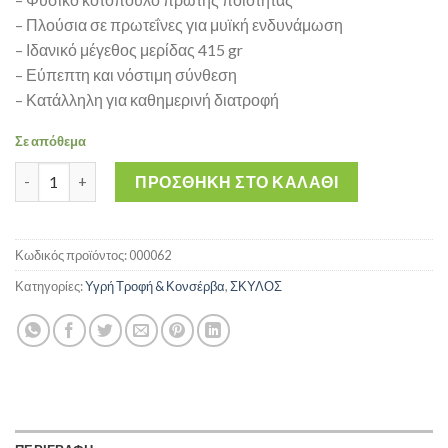
– Πλούσια σε πρωτεΐνες για μυϊκή ενδυνάμωση
– Ιδανικό μέγεθος μερίδας 415 gr
– Εύπεπτη και νόστιμη σύνθεση
– Κατάλληλη για καθημερινή διατροφή
Σε απόθεμα
Mr Bruno Υγρή Τροφή Σκύλου με Κοτόπουλο σε Κονσέρβα 415 
ΠΡΟΣΘΉΚΗ ΣΤΟ ΚΑΛΆΘΙ
Κωδικός προϊόντος:
000062
Κατηγορίες:
Υγρή Τροφή & Κονσέρβα
,
ΣΚΥΛΟΣ