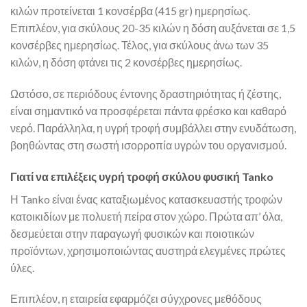
κιλών προτείνεται 1 κονσέρβα (415 gr) ημερησίως.
Επιπλέον, για σκύλους 20-35 κιλών η δόση αυξάνεται σε 1,5
κονσέρβες ημερησίως. Τέλος, για σκύλους άνω των 35
κιλών, η δόση φτάνει τις 2 κονσέρβες ημερησίως.
Ωστόσο, σε περιόδους έντονης δραστηριότητας ή ζέστης,
είναι σημαντικό να προσφέρεται πάντα φρέσκο και καθαρό
νερό. Παράλληλα, η υγρή τροφή συμβάλλει στην ενυδάτωση,
βοηθώντας στη σωστή ισορροπία υγρών του οργανισμού.
Γιατί να επιλέξεις υγρή τροφή σκύλου φυσική Tanko
Η Tanko είναι ένας καταξιωμένος κατασκευαστής τροφών
κατοικιδίων με πολυετή πείρα στον χώρο. Πρώτα απ’ όλα,
δεσμεύεται στην παραγωγή φυσικών και ποιοτικών
προϊόντων, χρησιμοποιώντας αυστηρά ελεγμένες πρώτες
ύλες.
Επιπλέον, η εταιρεία εφαρμόζει σύγχρονες μεθόδους