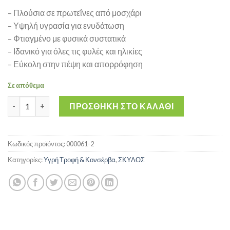
– Πλούσια σε πρωτεΐνες από μοσχάρι
– Υψηλή υγρασία για ενυδάτωση
– Φτιαγμένο με φυσικά συστατικά
– Ιδανικό για όλες τις φυλές και ηλικίες
– Εύκολη στην πέψη και απορρόφηση
Σε απόθεμα
Mr Bruno Υγρή Τροφή Σκύλου με Μοσχάρι σε Κονσέρβα 415 gr 
ΠΡΟΣΘΉΚΗ ΣΤΟ ΚΑΛΆΘΙ
Κωδικός προϊόντος:
000061-2
Κατηγορίες:
Υγρή Τροφή & Κονσέρβα
,
ΣΚΥΛΟΣ