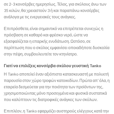
σε 2-3 κονσέρβες ημερησίως. Τέλος, για σκύλους άνω των
35 κιλών, θα χρειαστούν 3 ή και παραπάνω κονσέρβες
ανάλογα με τις ενεργειακές τους ανάγκες.
Επιπρόσθετα, είναι σημαντικό να επιτρέπεται συνεχώς η
πρόσβαση σε καθαρό και φρέσκο νερό, ώστε να
εξασφαλίζεται η επαρκής ενυδάτωση. Ωστόσο, σε
περίπτωση που ο σκύλος εμφανίσει οποιαδήποτε δυσκολία
στην πέψη, συμβουλευτείτε τον κτηνίατρο.
Γιατί να επιλέξεις κονσέρβα σκύλου γευστική Tanko
Η Tanko αποτελεί έναν αξιόπιστο κατασκευαστή με πολυετή
παρουσία στον χώρο τροφών κατοικιδίων. Πρώτα απ’ όλα, η
εταιρεία δεσμεύεται για την ποιότητα των προϊόντων της,
χρησιμοποιώντας μόνο προσεγμένα και φυσικά συστατικά
που καλύπτουν τις διατροφικές ανάγκες των σκύλων.
Επιπλέον, η Tanko εφαρμόζει αυστηρούς ελέγχους κατά την