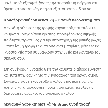
3% λιπαρά, εξασφαλίζοντας την απαραίτητη ενέργεια και
θρεπτικά συστατικά για την ευεξία του κατοικιδίου σου.
Κονσέρβα σκύλου γευστική – Βασικά πλεονεκτήματα
Αρχικά, η σύνθεση της τροφής χαρακτηρίζεται από 70%
κομμάτια μοσχαρίσιου κρέατος, προσφέροντας υψηλής
ποιότητας πρωτεΐνες για την υποστήριξη της μυϊκής μάζας.
Επιπλέον, η τροφή είναι πλούσια σε βιταμίνες, μέταλλα και
ιχνοστοιχεία που συμβάλλουν στην υγεία και ζωντάνια του
σκύλου σου.
Στη συνέχεια, η υγρασία 81% την καθιστά ιδιαίτερα εύγεστη
και εύπεπτη, ιδανική για την ενυδάτωση του οργανισμού.
Συνεπώς, αυτή η κονσέρβα σκύλου γευστική είναι μια
πλήρης και απολαυστική τροφή που καλύπτει όλες τις
διατροφικές ανάγκες του ενήλικου σκύλου.
Μοναδικά χαρακτηριστικά Mr Bruno υγρή τροφή