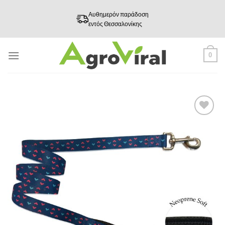
Skip
Αυθημερόν παράδοση
to
εντός Θεσσαλονίκης
content
0