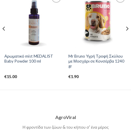
Αρωματικό mist MEDALIST
Mr Bruno Υγρή Τροφή Σκύλου
Baby Powder 100 ml
με Μοσχάρι σε Κονσέρβα 1240
gr
€
15.00
€
1.90
AgroViral
Η φροντίδα των ζώων & του κήπου σ' ένα μέρος