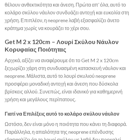
θέλουν ανθεκτικότητα και άνεση. Πρώτα απ’ όλα, αυτό το
κολάρο σκύλου νάυλον συνδυάζει αντοχή και ευκολία στη
χρήση. Επιπλέον, η neoprene λαβή εξασφαλίζει άνετο
κράτημα χωρίς να κουράζει το χέρι σου.
Get M 2 x 120cm – Λουρί Σκύλου Νάυλον
Κορυφαίας Ποιότητας
Αρχικά, αξίζει να αναφέρουμε ότι το Get M 2 x 120cm
ξεχωρίζει χάρη στη συνδυασμένη κατασκευή νάυλον και
neoprene. Μάλιστα, αυτό το λουρί σκυλιού neoprene
προσφέρει μοναδική αντοχή και άνεση που δύσκολα
βρίσκεις αλλού. Συνεπώς, είναι ιδανικό για καθημερινή
χρήση και μεγάλους περίπατους.
Γιατί να Επιλέξεις αυτό το κολάρο σκύλου νάυλον
Ωστόσο, δεν είναι μόνο η ποιότητα που κάνει τη διαφορά.
Παράλληλα, η απαλότητα της neoprene επένδυσης
εξασφαλίζει ότι το λουρί σκύλου με λαβή δεν προκαλεί