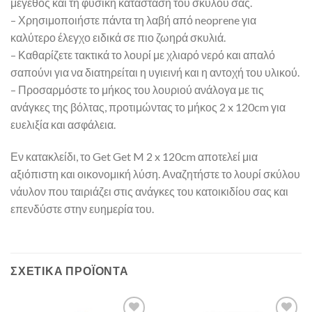
μέγεθος και τη φυσική κατάσταση του σκύλου σας.
– Χρησιμοποιήστε πάντα τη λαβή από neoprene για
καλύτερο έλεγχο ειδικά σε πιο ζωηρά σκυλιά.
– Καθαρίζετε τακτικά το λουρί με χλιαρό νερό και απαλό
σαπούνι για να διατηρείται η υγιεινή και η αντοχή του υλικού.
– Προσαρμόστε το μήκος του λουριού ανάλογα με τις
ανάγκες της βόλτας, προτιμώντας το μήκος 2 x 120cm για
ευελιξία και ασφάλεια.
Εν κατακλείδι, το Get Get M 2 x 120cm αποτελεί μια
αξιόπιστη και οικονομική λύση. Αναζητήστε το λουρί σκύλου
νάυλον που ταιριάζει στις ανάγκες του κατοικιδίου σας και
επενδύστε στην ευημερία του.
ΣΧΕΤΙΚΆ ΠΡΟΪΌΝΤΑ