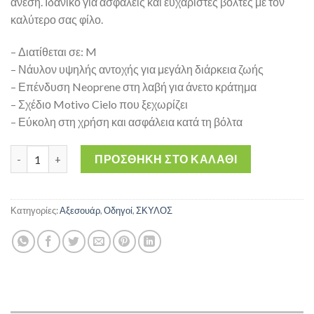
άνεση. Ιδανικό για ασφαλείς και ευχάριστες βόλτες με τον
καλύτερο σας φίλο.
– Διατίθεται σε: M
– Νάυλον υψηλής αντοχής για μεγάλη διάρκεια ζωής
– Επένδυση Neoprene στη λαβή για άνετο κράτημα
– Σχέδιο Motivo Cielo που ξεχωρίζει
– Εύκολη στη χρήση και ασφάλεια κατά τη βόλτα
Get M 2 x 120cm – Λουρί Σκύλου με Νάυλον και Neoprene Λαβή 
ΠΡΟΣΘΉΚΗ ΣΤΟ ΚΑΛΆΘΙ
Κατηγορίες:
Αξεσουάρ
,
Οδηγοί
,
ΣΚΥΛΟΣ