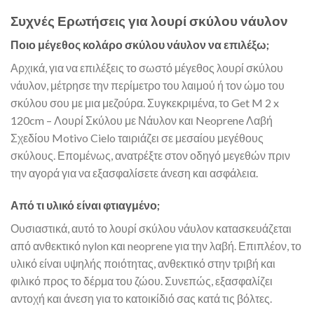
Συχνές Ερωτήσεις για λουρί σκύλου νάυλον
Ποιο μέγεθος κολάρο σκύλου νάυλον να επιλέξω;
Αρχικά, για να επιλέξεις το σωστό μέγεθος λουρί σκύλου
νάυλον, μέτρησε την περίμετρο του λαιμού ή τον ώμο του
σκύλου σου με μια μεζούρα. Συγκεκριμένα, το Get M 2 x
120cm – Λουρί Σκύλου με Νάυλον και Neoprene Λαβή
Σχεδίου Motivo Cielo ταιριάζει σε μεσαίου μεγέθους
σκύλους. Επομένως, ανατρέξτε στον οδηγό μεγεθών πριν
την αγορά για να εξασφαλίσετε άνεση και ασφάλεια.
Από τι υλικό είναι φτιαγμένο;
Ουσιαστικά, αυτό το λουρί σκύλου νάυλον κατασκευάζεται
από ανθεκτικό nylon και neoprene για την λαβή. Επιπλέον, το
υλικό είναι υψηλής ποιότητας, ανθεκτικό στην τριβή και
φιλικό προς το δέρμα του ζώου. Συνεπώς, εξασφαλίζει
αντοχή και άνεση για το κατοικίδιό σας κατά τις βόλτες.