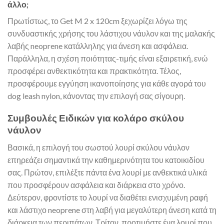
άλλο;
Πρωτίστως, το Get M 2 x 120cm ξεχωρίζει λόγω της
συνδυαστικής χρήσης του λάστιχου νάυλον και της μαλακής
λαβής neoprene κατάλληλης για άνεση και ασφάλεια.
Παράλληλα, η σχέση ποιότητας-τιμής είναι εξαιρετική, ενώ
προσφέρει ανθεκτικότητα και πρακτικότητα. Τέλος,
προσφέρουμε εγγύηση ικανοποίησης για κάθε αγορά του
dog leash nylon, κάνοντας την επιλογή σας σίγουρη.
Συμβουλές Ειδικών για κολάρο σκύλου
νάυλον
Βασικά, η επιλογή του σωστού λουρί σκύλου νάυλον
επηρεάζει σημαντικά την καθημερινότητα του κατοικιδίου
σας. Πρώτον, επιλέξτε πάντα ένα λουρί με ανθεκτικά υλικά
που προσφέρουν ασφάλεια και διάρκεια στο χρόνο.
Δεύτερον, φροντίστε το λουρί να διαθέτει ενισχυμένη ραφή
και λάστιχο neoprene στη λαβή για μεγαλύτερη άνεση κατά τη
διάρκεια των περιπάτων. Τρίτον, προτιμήστε ένα λουρί που