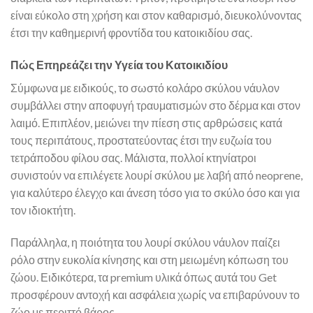
είναι εύκολο στη χρήση και στον καθαρισμό, διευκολύνοντας
έτσι την καθημερινή φροντίδα του κατοικιδίου σας.
Πώς Επηρεάζει την Υγεία του Κατοικιδίου
Σύμφωνα με ειδικούς, το σωστό κολάρο σκύλου νάυλον
συμβάλλει στην αποφυγή τραυματισμών στο δέρμα και στον
λαιμό. Επιπλέον, μειώνει την πίεση στις αρθρώσεις κατά
τους περιπάτους, προστατεύοντας έτσι την ευζωία του
τετράποδου φίλου σας. Μάλιστα, πολλοί κτηνίατροι
συνιστούν να επιλέγετε λουρί σκύλου με λαβή από neoprene,
για καλύτερο έλεγχο και άνεση τόσο για το σκύλο όσο και για
τον ιδιοκτήτη.
Παράλληλα, η ποιότητα του λουρί σκύλου νάυλον παίζει
ρόλο στην ευκολία κίνησης και στη μειωμένη κόπωση του
ζώου. Ειδικότερα, τα premium υλικά όπως αυτά του Get
προσφέρουν αντοχή και ασφάλεια χωρίς να επιβαρύνουν το
ζώο με περιττό βάρος.