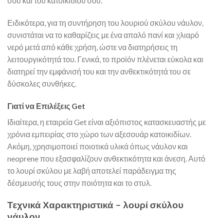
σου και του κατοικιδίου σου.
Ειδικότερα, για τη συντήρηση του λουριού σκύλου νάυλον,
συνιστάται να το καθαρίζεις με ένα απαλό πανί και χλιαρό
νερό μετά από κάθε χρήση, ώστε να διατηρήσεις τη
λειτουργικότητά του. Γενικά, το προϊόν πλένεται εύκολα και
διατηρεί την εμφάνισή του και την ανθεκτικότητά του σε
δύσκολες συνθήκες.
Γιατί να Επιλέξεις Get
Ιδιαίτερα, η εταιρεία Get είναι αξιόπιστος κατασκευαστής με
χρόνια εμπειρίας στο χώρο των αξεσουάρ κατοικιδίων.
Ακόμη, χρησιμοποιεί ποιοτικά υλικά όπως νάυλον και
neoprene που εξασφαλίζουν ανθεκτικότητα και άνεση. Αυτό
το λουρί σκύλου με λαβή αποτελεί παράδειγμα της
δέσμευσής τους στην ποιότητα και το στυλ.
Τεχνικά Χαρακτηριστικά – λουρί σκύλου
νάυλον