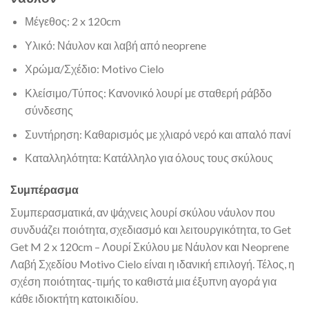
Μέγεθος: 2 x 120cm
Υλικό: Νάυλον και λαβή από neoprene
Χρώμα/Σχέδιο: Motivo Cielo
Κλείσιμο/Τύπος: Κανονικό λουρί με σταθερή ράβδο
σύνδεσης
Συντήρηση: Καθαρισμός με χλιαρό νερό και απαλό πανί
Καταλληλότητα: Κατάλληλο για όλους τους σκύλους
Συμπέρασμα
Συμπερασματικά, αν ψάχνεις λουρί σκύλου νάυλον που
συνδυάζει ποιότητα, σχεδιασμό και λειτουργικότητα, το Get
Get M 2 x 120cm – Λουρί Σκύλου με Νάυλον και Neoprene
Λαβή Σχεδίου Motivo Cielo είναι η ιδανική επιλογή. Τέλος, η
σχέση ποιότητας-τιμής το καθιστά μια έξυπνη αγορά για
κάθε ιδιοκτήτη κατοικιδίου.