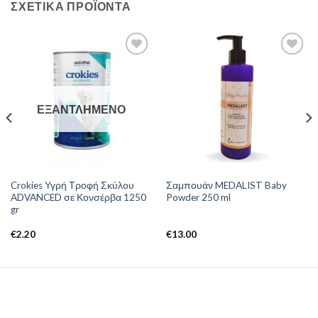
ΣΧΕΤΙΚΆ ΠΡΟΪΌΝΤΑ
ΕΞΑΝΤΛΗΜΈΝΟ
Crokies Υγρή Τροφή Σκύλου
Σαμπουάν MEDALIST Baby
ADVANCED σε Κονσέρβα 1250
Powder 250 ml
gr
€
2.20
€
13.00