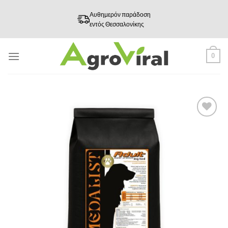
Skip
Αυθημερόν παράδοση
to
εντός Θεσσαλονίκης
content
0