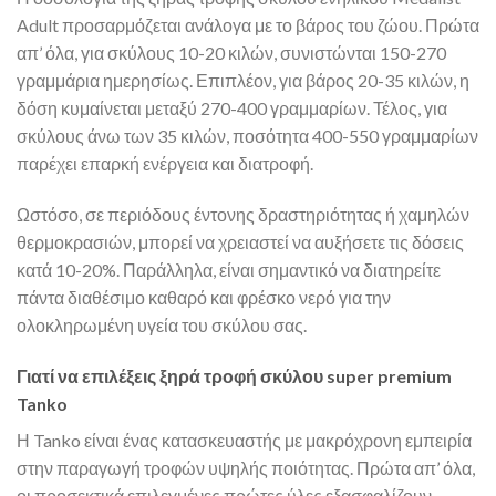
Adult προσαρμόζεται ανάλογα με το βάρος του ζώου. Πρώτα
απ’ όλα, για σκύλους 10-20 κιλών, συνιστώνται 150-270
γραμμάρια ημερησίως. Επιπλέον, για βάρος 20-35 κιλών, η
δόση κυμαίνεται μεταξύ 270-400 γραμμαρίων. Τέλος, για
σκύλους άνω των 35 κιλών, ποσότητα 400-550 γραμμαρίων
παρέχει επαρκή ενέργεια και διατροφή.
Ωστόσο, σε περιόδους έντονης δραστηριότητας ή χαμηλών
θερμοκρασιών, μπορεί να χρειαστεί να αυξήσετε τις δόσεις
κατά 10-20%. Παράλληλα, είναι σημαντικό να διατηρείτε
πάντα διαθέσιμο καθαρό και φρέσκο νερό για την
ολοκληρωμένη υγεία του σκύλου σας.
Γιατί να επιλέξεις ξηρά τροφή σκύλου super premium
Tanko
Η Tanko είναι ένας κατασκευαστής με μακρόχρονη εμπειρία
στην παραγωγή τροφών υψηλής ποιότητας. Πρώτα απ’ όλα,
οι προσεκτικά επιλεγμένες πρώτες ύλες εξασφαλίζουν