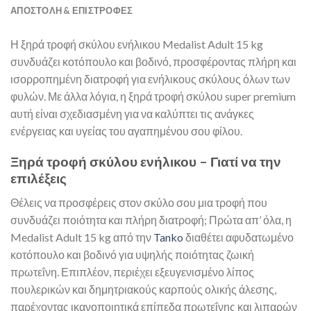
ΑΠΟΣΤΟΛΉ & ΕΠΙΣΤΡΟΦΈΣ
Η ξηρά τροφή σκύλου ενήλικου Medalist Adult 15 kg
συνδυάζει κοτόπουλο και βοδινό, προσφέροντας πλήρη και
ισορροπημένη διατροφή για ενήλικους σκύλους όλων των
φυλών. Με άλλα λόγια, η ξηρά τροφή σκύλου super premium
αυτή είναι σχεδιασμένη για να καλύπτει τις ανάγκες
ενέργειας και υγείας του αγαπημένου σου φίλου.
Ξηρά τροφή σκύλου ενήλικου – Γιατί να την
επιλέξεις
Θέλεις να προσφέρεις στον σκύλο σου μια τροφή που
συνδυάζει ποιότητα και πλήρη διατροφή; Πρώτα απ’ όλα, η
Medalist Adult 15 kg από την
Tanko
διαθέτει αφυδατωμένο
κοτόπουλο και βοδινό για υψηλής ποιότητας ζωική
πρωτεΐνη. Επιπλέον, περιέχει εξευγενισμένο λίπος
πουλερικών και δημητριακούς καρπούς ολικής άλεσης,
παρέχοντας ικανοποιητικά επίπεδα πρωτεΐνης και λιπαρών