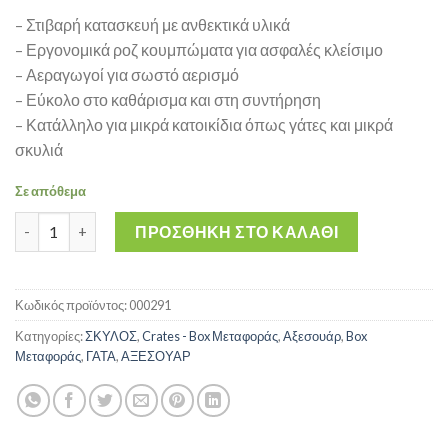
– Στιβαρή κατασκευή με ανθεκτικά υλικά
– Εργονομικά ροζ κουμπώματα για ασφαλές κλείσιμο
– Αεραγωγοί για σωστό αερισμό
– Εύκολο στο καθάρισμα και στη συντήρηση
– Κατάλληλο για μικρά κατοικίδια όπως γάτες και μικρά
σκυλιά
Σε απόθεμα
BOX Μεταφοράς FELIX μαύρο με ροζ κουμπώματα 48*32,5*32,5
ΠΡΟΣΘΉΚΗ ΣΤΟ ΚΑΛΆΘΙ
Κωδικός προϊόντος:
000291
Κατηγορίες:
ΣΚΥΛΟΣ
,
Crates - Box Μεταφοράς
,
Αξεσουάρ
,
Box
Μεταφοράς
,
ΓΑΤΑ
,
ΑΞΕΣΟΥΑΡ