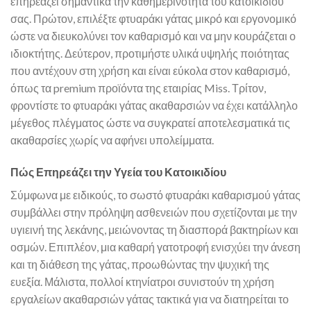
επηρεάζει σημαντικά την καθημερινότητα του κατοικιδίου
σας. Πρώτον, επιλέξτε φτυαράκι γάτας μικρό και εργονομικό
ώστε να διευκολύνει τον καθαρισμό και να μην κουράζεται ο
ιδιοκτήτης. Δεύτερον, προτιμήστε υλικά υψηλής ποιότητας
που αντέχουν στη χρήση και είναι εύκολα στον καθαρισμό,
όπως τα premium προϊόντα της εταιρίας Miss. Τρίτον,
φροντίστε το φτυαράκι γάτας ακαθαρσιών να έχει κατάλληλο
μέγεθος πλέγματος ώστε να συγκρατεί αποτελεσματικά τις
ακαθαρσίες χωρίς να αφήνει υπολείμματα.
Πώς Επηρεάζει την Υγεία του Κατοικιδίου
Σύμφωνα με ειδικούς, το σωστό φτυαράκι καθαρισμού γάτας
συμβάλλει στην πρόληψη ασθενειών που σχετίζονται με την
υγιεινή της λεκάνης, μειώνοντας τη διασπορά βακτηρίων και
οσμών. Επιπλέον, μια καθαρή γατοτροφή ενισχύει την άνεση
και τη διάθεση της γάτας, προωθώντας την ψυχική της
ευεξία. Μάλιστα, πολλοί κτηνίατροι συνιστούν τη χρήση
εργαλείων ακαθαρσιών γάτας τακτικά για να διατηρείται το