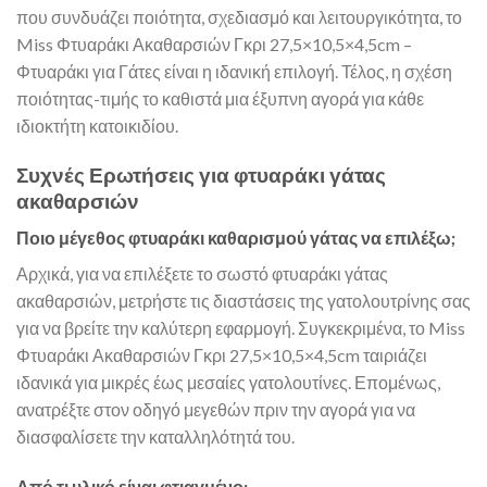
που συνδυάζει ποιότητα, σχεδιασμό και λειτουργικότητα, το
Miss Φτυαράκι Ακαθαρσιών Γκρι 27,5×10,5×4,5cm –
Φτυαράκι για Γάτες είναι η ιδανική επιλογή. Τέλος, η σχέση
ποιότητας-τιμής το καθιστά μια έξυπνη αγορά για κάθε
ιδιοκτήτη κατοικιδίου.
Συχνές Ερωτήσεις για φτυαράκι γάτας
ακαθαρσιών
Ποιο μέγεθος φτυαράκι καθαρισμού γάτας να επιλέξω;
Αρχικά, για να επιλέξετε το σωστό φτυαράκι γάτας
ακαθαρσιών, μετρήστε τις διαστάσεις της γατολουτρίνης σας
για να βρείτε την καλύτερη εφαρμογή. Συγκεκριμένα, το Miss
Φτυαράκι Ακαθαρσιών Γκρι 27,5×10,5×4,5cm ταιριάζει
ιδανικά για μικρές έως μεσαίες γατολουτίνες. Επομένως,
ανατρέξτε στον οδηγό μεγεθών πριν την αγορά για να
διασφαλίσετε την καταλληλότητά του.
Από τι υλικό είναι φτιαγμένο;