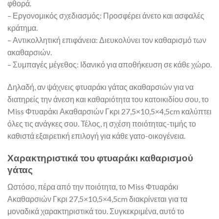
φθορά.
– Εργονομικός σχεδιασμός: Προσφέρει άνετο και ασφαλές
κράτημα.
– Αντικολλητική επιφάνεια: Διευκολύνει τον καθαρισμό των
ακαθαρσιών.
– Συμπαγές μέγεθος: Ιδανικό για αποθήκευση σε κάθε χώρο.
Δηλαδή, αν ψάχνεις φτυαράκι γάτας ακαθαρσιών για να
διατηρείς την άνεση και καθαριότητα του κατοικιδίου σου, το
Miss Φτυαράκι Ακαθαρσιών Γκρι 27,5×10,5×4,5cm καλύπτει
όλες τις ανάγκες σου. Τέλος, η σχέση ποιότητας-τιμής το
καθιστά εξαιρετική επιλογή για κάθε γατο-οικογένεια.
Χαρακτηριστικά του φτυαράκι καθαρισμού
γάτας
Ωστόσο, πέρα από την ποιότητα, το Miss Φτυαράκι
Ακαθαρσιών Γκρι 27,5×10,5×4,5cm διακρίνεται για τα
μοναδικά χαρακτηριστικά του. Συγκεκριμένα, αυτό το