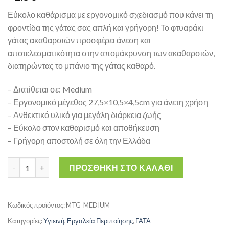
Εύκολο καθάρισμα με εργονομικό σχεδιασμό που κάνει τη
φροντίδα της γάτας σας απλή και γρήγορη! Το φτυαράκι
γάτας ακαθαρσιών προσφέρει άνεση και
αποτελεσματικότητα στην απομάκρυνση των ακαθαρσιών,
διατηρώντας το μπάνιο της γάτας καθαρό.
– Διατίθεται σε: Medium
– Εργονομικό μέγεθος 27,5×10,5×4,5cm για άνετη χρήση
– Ανθεκτικό υλικό για μεγάλη διάρκεια ζωής
– Εύκολο στον καθαρισμό και αποθήκευση
– Γρήγορη αποστολή σε όλη την Ελλάδα
Miss Φτυαράκι Ακαθαρσιών Γκρι 27,5x10,5x4,5cm – Φτυαράκι γι
ΠΡΟΣΘΉΚΗ ΣΤΟ ΚΑΛΆΘΙ
Κωδικός προϊόντος:
MTG-MEDIUM
Κατηγορίες:
Υγιεινή
,
Εργαλεία Περιποίησης
,
ΓΑΤΑ