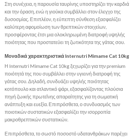
Στη συνέχεια, η παρουσία ταυρίνης υποστηρίζει την καρδιά
και την όραση, ενώ η γιούκα συμβάλλει στον έλεγχο της
δυσοσμίας. Επιπλέον, η εύπεπτη σύνθεση εξασφαλίζει
καλύτερη αφομοίωση των θρεπτικών στοιχείων,
προσφέροντας έτσι μια ολοκληρωμένη διατροφή υψηλής
ποιότητας που προστατεύει τη ζωτικότητα της γάτας σου.
Μοναδικά χαρακτηριστικά Internutri Mimame Cat 10kg
Η Internutri Mimame Cat 10kg ξεχωρίζει για την premium
ποιότητά της που συμβάλλει στην υγιεινή διατροφή της
γάτας σου. Δηλαδή, συνδυάζει υψηλής ποιότητας
κοτόπουλο και ατλαντικό ψάρι, εξασφαλίζοντας πλούσια
πηγή ζωικής πρωτεΐνης απαραίτητης για τη σωματική
ανάπτυξη και ευεξία. Επιπρόσθετα, ο συνδυασμός των
ποιοτικών συστατικών εξασφαλίζει την ισορροπία
μακροθρεπτικών συστατικών.
Επιπρόσθετα, το σωστό ποσοστό υδατανθράκων παρέχει