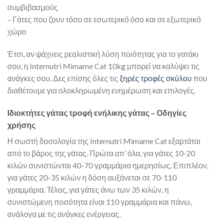
συμβιβασμούς
– Γάτες που ζουν τόσο σε εσωτερικό όσο και σε εξωτερικό
χώρο
Έτσι, αν ψάχνεις ρεαλιστική λύση ποιότητας για το γατάκι
σου, η Internutri Mimame Cat 10kg μπορεί να καλύψει τις
ανάγκες σου. Δες επίσης όλες τις
ξηρές τροφές σκύλου
που
διαθέτουμε για ολοκληρωμένη ενημέρωση και επιλογές.
Ιδιοκτήτες γάτας τροφή ενήλικης γάτας – Οδηγίες
χρήσης
Η σωστή δοσολογία της Internutri Mimame Cat εξαρτάται
από το βάρος της γάτας. Πρώτα απ’ όλα, για γάτες 10-20
κιλών συνιστώνται 40-70 γραμμάρια ημερησίως. Επιπλέον,
για γάτες 20-35 κιλών η δόση αυξάνεται σε 70-110
γραμμάρια. Τέλος, για γάτες άνω των 35 κιλών, η
συνιστώμενη ποσότητα είναι 110 γραμμάρια και πάνω,
ανάλογα με τις ανάγκες ενέργειας.