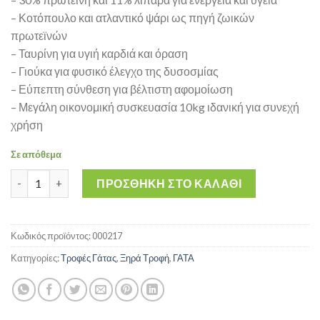
– Κοτόπουλο και ατλαντικό ψάρι ως πηγή ζωικών
πρωτεϊνών
– Ταυρίνη για υγιή καρδιά και όραση
– Γιούκα για φυσικό έλεγχο της δυσοσμίας
– Εύπεπτη σύνθεση για βέλτιστη αφομοίωση
– Μεγάλη οικονομική συσκευασία 10kg ιδανική για συνεχή
χρήση
Σε απόθεμα
Internutri Mimame Cat 10kg - Τροφή Ενήλικης Γάτας με Κοτόπ
ΠΡΟΣΘΉΚΗ ΣΤΟ ΚΑΛΆΘΙ
Κωδικός προϊόντος:
000217
Κατηγορίες:
Τροφές Γάτας
,
Ξηρά Τροφή
,
ΓΑΤΑ