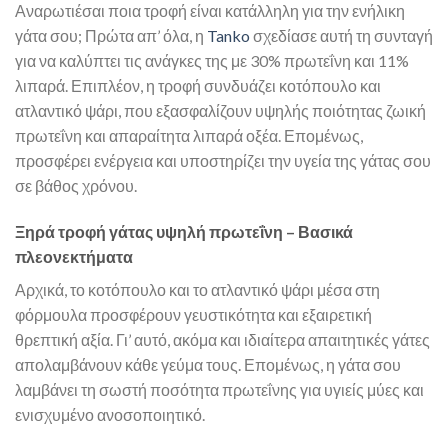
Αναρωτιέσαι ποια τροφή είναι κατάλληλη για την ενήλικη
γάτα σου; Πρώτα απ’ όλα, η
Tanko
σχεδίασε αυτή τη συνταγή
για να καλύπτει τις ανάγκες της με 30% πρωτεΐνη και 11%
λιπαρά. Επιπλέον, η τροφή συνδυάζει κοτόπουλο και
ατλαντικό ψάρι, που εξασφαλίζουν υψηλής ποιότητας ζωική
πρωτεΐνη και απαραίτητα λιπαρά οξέα. Επομένως,
προσφέρει ενέργεια και υποστηρίζει την υγεία της γάτας σου
σε βάθος χρόνου.
Ξηρά τροφή γάτας υψηλή πρωτεΐνη – Βασικά
πλεονεκτήματα
Αρχικά, το κοτόπουλο και το ατλαντικό ψάρι μέσα στη
φόρμουλα προσφέρουν γευστικότητα και εξαιρετική
θρεπτική αξία. Γι’ αυτό, ακόμα και ιδιαίτερα απαιτητικές γάτες
απολαμβάνουν κάθε γεύμα τους. Επομένως, η γάτα σου
λαμβάνει τη σωστή ποσότητα πρωτεΐνης για υγιείς μύες και
ενισχυμένο ανοσοποιητικό.