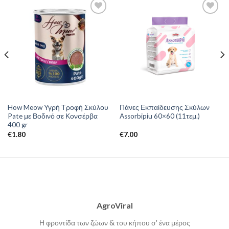
How Meow Υγρή Τροφή Σκύλου
Πάνες Εκπαίδευσης Σκύλων
Pate με Βοδινό σε Κονσέρβα
Assorbipiu 60×60 (11τεμ.)
400 gr
€
1.80
€
7.00
AgroViral
Η φροντίδα των ζώων & του κήπου σ' ένα μέρος