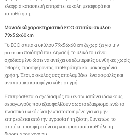
ελαφριά κατασκευή επιτρέπει εύκολη μεταφορά και
τοποθέτηση.
Μοναδικά χαρακτηριστικά ECO σπιτάκι σκύλου
79x56x60 cm
Το ECO σπιτάκι σκύλου 79x56x60 cm ξεχωρίζει για την
premium ποιότητά του. Δηλαδή, το υλικό του είναι
σχεδιασμένο ώστε να αντέχει σε εξωτερικές συνθήκες χωρίς
φθορές, προσφέροντας σταθερότητα και μακροχρόνια
χρήση. Έτσι, ο σκύλος σας απολαμβάνει ένα ασφαλές και
αναπαυτικό καταφύγιο κάθε στιγμή.
Επιπρόσθετα, ο σχεδιασμός του ενσωματώνει ιδανικούς
αεραγωγούς που εξασφαλίζουν σωστό εξαερισμό, ενώ το
πλαστικό υλικό είναι βελτιστοποιημένο για να μην
επηρεάζεται από την υγρασία ή τη ζέστη. Συνεπώς, το
σπιτάκι προσφέρει άνεση και προστασία καθ’ όλη τη
διάρκεια του χρόνου.