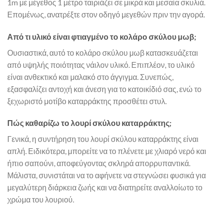
1m με μέγεθος 1 μέτρο ταιριάζει σε μικρά και μεσαία σκυλιά.
Επομένως, ανατρέξτε στον οδηγό μεγεθών πριν την αγορά.
Από τι υλικό είναι φτιαγμένο το κολάρο σκύλου μωβ;
Ουσιαστικά, αυτό το κολάρο σκύλου μωβ κατασκευάζεται
από υψηλής ποιότητας νάιλον υλικό. Επιπλέον, το υλικό
είναι ανθεκτικό και μαλακό στο άγγιγμα. Συνεπώς,
εξασφαλίζει αντοχή και άνεση για το κατοικίδιό σας, ενώ το
ξεχωριστό μοτίβο καταρράκτης προσθέτει στυλ.
Πώς καθαρίζω το λουρί σκύλου καταρράκτης;
Γενικά, η συντήρηση του λουρί σκύλου καταρράκτης είναι
απλή. Ειδικότερα, μπορείτε να το πλένετε με χλιαρό νερό και
ήπιο σαπούνι, αποφεύγοντας σκληρά απορρυπαντικά.
Μάλιστα, συνιστάται να το αφήνετε να στεγνώσει φυσικά για
μεγαλύτερη διάρκεια ζωής και να διατηρείτε αναλλοίωτο το
χρώμα του λουριού.