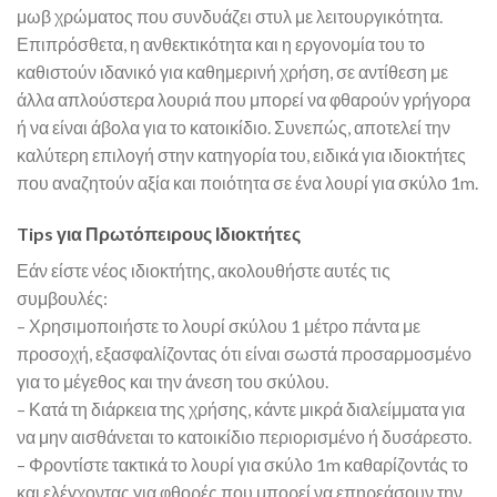
μωβ χρώματος που συνδυάζει στυλ με λειτουργικότητα.
Επιπρόσθετα, η ανθεκτικότητα και η εργονομία του το
καθιστούν ιδανικό για καθημερινή χρήση, σε αντίθεση με
άλλα απλούστερα λουριά που μπορεί να φθαρούν γρήγορα
ή να είναι άβολα για το κατοικίδιο. Συνεπώς, αποτελεί την
καλύτερη επιλογή στην κατηγορία του, ειδικά για ιδιοκτήτες
που αναζητούν αξία και ποιότητα σε ένα λουρί για σκύλο 1m.
Tips για Πρωτόπειρους Ιδιοκτήτες
Εάν είστε νέος ιδιοκτήτης, ακολουθήστε αυτές τις
συμβουλές:
– Χρησιμοποιήστε το λουρί σκύλου 1 μέτρο πάντα με
προσοχή, εξασφαλίζοντας ότι είναι σωστά προσαρμοσμένο
για το μέγεθος και την άνεση του σκύλου.
– Κατά τη διάρκεια της χρήσης, κάντε μικρά διαλείμματα για
να μην αισθάνεται το κατοικίδιο περιορισμένο ή δυσάρεστο.
– Φροντίστε τακτικά το λουρί για σκύλο 1m καθαρίζοντάς το
και ελέγχοντας για φθορές που μπορεί να επηρεάσουν την