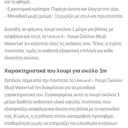
και τη φθορά.
– Εργονομικό κράτημα: Παρέχει άνεση και έλεγχο στο χέρι.
– Μοναδικό μωβ χρώμα : Ξεχωρίζει με στυλ και πρωτοτυπία.
Δηλαδή, αν ψάχνεις λουρί σκύλου 1 μέτρο για βόλτες με
ασφάλεια και στυλ, το Unicord – Λουρί Σκύλου Μωβ
Waterfall 1m καλύπτει όλες τις ανάγκες σου. Τέλος, η σχέση
ποιότητας-τιμής το καθιστά εξαιρετική επιλογή για κάθε
ιδιοκτήτη σκύλου.
Χαρακτηριστικά του λουρί για σκύλο 1m
Ωστόσο, πέρα από την ποιότητα, το Unicord – Λουρί Σκύλου
Μωβ Waterfall 1m διακρίνεται για τα μοναδικά
χαρακτηριστικά του. Συγκεκριμένα, αυτό το λουρί σκύλου 1
μέτρο διαθέτει ανθεκτικό υλικό υψηλής ποιότητας που
εξασφαλίζει ασφάλεια και άνεση στη βόλτα με το κατοικίδιό
σας. Κυρίως, η σχεδίαση τύπου καταρράκτη προσφέρει
σταθερότητα χωρίς να επηρεάζει την ελευθερία κινήσεων