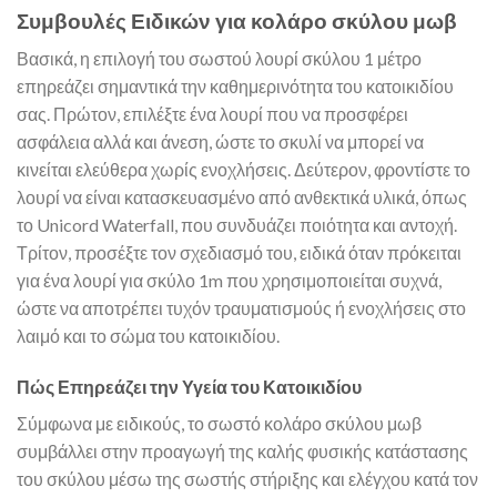
Συμβουλές Ειδικών για κολάρο σκύλου μωβ
Βασικά, η επιλογή του σωστού λουρί σκύλου 1 μέτρο
επηρεάζει σημαντικά την καθημερινότητα του κατοικιδίου
σας. Πρώτον, επιλέξτε ένα λουρί που να προσφέρει
ασφάλεια αλλά και άνεση, ώστε το σκυλί να μπορεί να
κινείται ελεύθερα χωρίς ενοχλήσεις. Δεύτερον, φροντίστε το
λουρί να είναι κατασκευασμένο από ανθεκτικά υλικά, όπως
το Unicord Waterfall, που συνδυάζει ποιότητα και αντοχή.
Τρίτον, προσέξτε τον σχεδιασμό του, ειδικά όταν πρόκειται
για ένα λουρί για σκύλο 1m που χρησιμοποιείται συχνά,
ώστε να αποτρέπει τυχόν τραυματισμούς ή ενοχλήσεις στο
λαιμό και το σώμα του κατοικιδίου.
Πώς Επηρεάζει την Υγεία του Κατοικιδίου
Σύμφωνα με ειδικούς, το σωστό κολάρο σκύλου μωβ
συμβάλλει στην προαγωγή της καλής φυσικής κατάστασης
του σκύλου μέσω της σωστής στήριξης και ελέγχου κατά τον