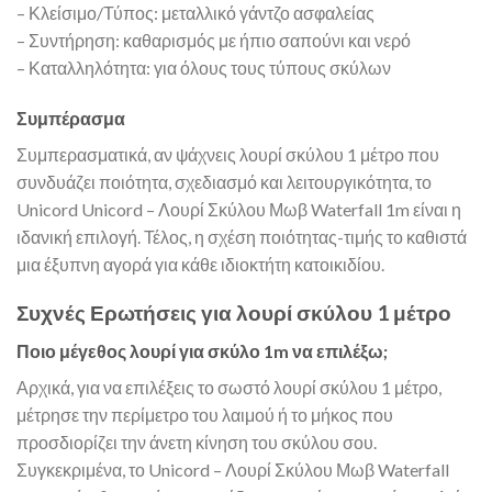
– Κλείσιμο/Τύπος: μεταλλικό γάντζο ασφαλείας
– Συντήρηση: καθαρισμός με ήπιο σαπούνι και νερό
– Καταλληλότητα: για όλους τους τύπους σκύλων
Συμπέρασμα
Συμπερασματικά, αν ψάχνεις λουρί σκύλου 1 μέτρο που
συνδυάζει ποιότητα, σχεδιασμό και λειτουργικότητα, το
Unicord Unicord – Λουρί Σκύλου Μωβ Waterfall 1m είναι η
ιδανική επιλογή. Τέλος, η σχέση ποιότητας-τιμής το καθιστά
μια έξυπνη αγορά για κάθε ιδιοκτήτη κατοικιδίου.
Συχνές Ερωτήσεις για λουρί σκύλου 1 μέτρο
Ποιο μέγεθος λουρί για σκύλο 1m να επιλέξω;
Αρχικά, για να επιλέξεις το σωστό λουρί σκύλου 1 μέτρο,
μέτρησε την περίμετρο του λαιμού ή το μήκος που
προσδιορίζει την άνετη κίνηση του σκύλου σου.
Συγκεκριμένα, το Unicord – Λουρί Σκύλου Μωβ Waterfall