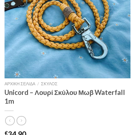
ΑΡΧΙΚΉ ΣΕΛΊΔΑ
/
ΣΚΥΛΟΣ
Unicord – Λουρί Σκύλου Μωβ Waterfall
1m
34.90
€