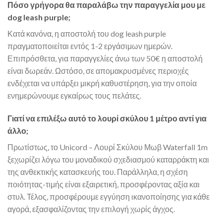
Πόσο γρήγορα θα παραλάβω την παραγγελία μου με
dog leash purple;
Κατά κανόνα, η αποστολή του dog leash purple
πραγματοποιείται εντός 1-2 εργάσιμων ημερών.
Επιπρόσθετα, για παραγγελίες άνω των 50€ η αποστολή
είναι δωρεάν. Ωστόσο, σε απομακρυσμένες περιοχές
ενδέχεται να υπάρξει μικρή καθυστέρηση, για την οποία
ενημερώνουμε εγκαίρως τους πελάτες.
Γιατί να επιλέξω αυτό το λουρί σκύλου 1 μέτρο αντί για
άλλο;
Πρωτίστως, το Unicord – Λουρί Σκύλου Μωβ Waterfall 1m
ξεχωρίζει λόγω του μοναδικού σχεδιασμού καταρράκτη και
της ανθεκτικής κατασκευής του. Παράλληλα, η σχέση
ποιότητας-τιμής είναι εξαιρετική, προσφέροντας αξία και
στυλ. Τέλος, προσφέρουμε εγγύηση ικανοποίησης για κάθε
αγορά, εξασφαλίζοντας την επιλογή χωρίς άγχος.