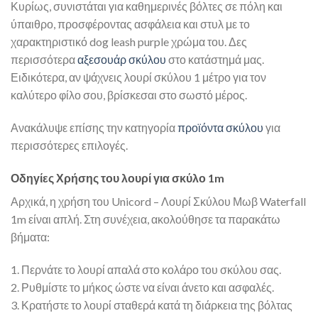
Κυρίως, συνιστάται για καθημερινές βόλτες σε πόλη και
ύπαιθρο, προσφέροντας ασφάλεια και στυλ με το
χαρακτηριστικό dog leash purple χρώμα του. Δες
περισσότερα
αξεσουάρ σκύλου
στο κατάστημά μας.
Ειδικότερα, αν ψάχνεις λουρί σκύλου 1 μέτρο για τον
καλύτερο φίλο σου, βρίσκεσαι στο σωστό μέρος.
Ανακάλυψε επίσης την κατηγορία
προϊόντα σκύλου
για
περισσότερες επιλογές.
Οδηγίες Χρήσης του λουρί για σκύλο 1m
Αρχικά, η χρήση του Unicord – Λουρί Σκύλου Μωβ Waterfall
1m είναι απλή. Στη συνέχεια, ακολούθησε τα παρακάτω
βήματα:
1. Περνάτε το λουρί απαλά στο κολάρο του σκύλου σας.
2. Ρυθμίστε το μήκος ώστε να είναι άνετο και ασφαλές.
3. Κρατήστε το λουρί σταθερά κατά τη διάρκεια της βόλτας