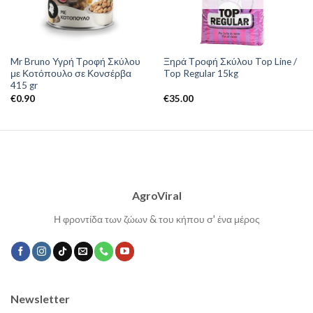
Mr Bruno Υγρή Τροφή Σκύλου
Ξηρά Τροφή Σκύλου Top Line /
με Κοτόπουλο σε Κονσέρβα
Top Regular 15kg
415 gr
€
0.90
€
35.00
AgroViral
Η φροντίδα των ζώων & του κήπου σ' ένα μέρος
Newsletter