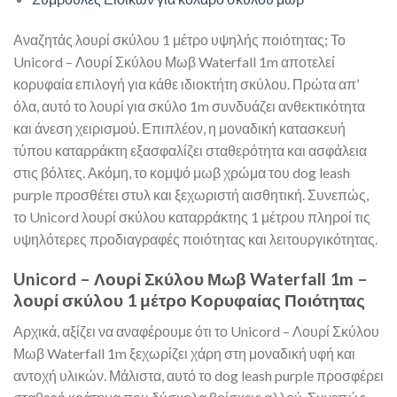
Αναζητάς λουρί σκύλου 1 μέτρο υψηλής ποιότητας; Το
Unicord – Λουρί Σκύλου Μωβ Waterfall 1m αποτελεί
κορυφαία επιλογή για κάθε ιδιοκτήτη σκύλου. Πρώτα απ’
όλα, αυτό το λουρί για σκύλο 1m συνδυάζει ανθεκτικότητα
και άνεση χειρισμού. Επιπλέον, η μοναδική κατασκευή
τύπου καταρράκτη εξασφαλίζει σταθερότητα και ασφάλεια
στις βόλτες. Ακόμη, το κομψό μωβ χρώμα του dog leash
purple προσθέτει στυλ και ξεχωριστή αισθητική. Συνεπώς,
το Unicord λουρί σκύλου καταρράκτης 1 μέτρου πληροί τις
υψηλότερες προδιαγραφές ποιότητας και λειτουργικότητας.
Unicord – Λουρί Σκύλου Μωβ Waterfall 1m –
λουρί σκύλου 1 μέτρο Κορυφαίας Ποιότητας
Αρχικά, αξίζει να αναφέρουμε ότι το Unicord – Λουρί Σκύλου
Μωβ Waterfall 1m ξεχωρίζει χάρη στη μοναδική υφή και
αντοχή υλικών. Μάλιστα, αυτό το dog leash purple προσφέρει