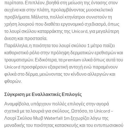
περίπατο. Επιπλέον, βοηθά στη μείωση της έντασης στον
αυχένα και στην πλάτη, προλαμβάνοντας μυοσκελετικά
προβλήματα. Μάλιστα, πολλοί κτηνίατροι συνιστούν τη
χρήση λουριού που διαθέτει εργονομικό σχεδιασμό, όπως
το λουρί σκύλου καταρράκτης της Unicord, για μεγαλύτερη
άνεση και προστασία.
Παράλληλα, η ποιότητα του λουρί σκύλου 1 μέτρο παίζει
καθοριστικό ρόλο στην πρόληψη δερματικών ερεθισμών και
τραυματισμών. Ειδικότερα, τα premium υλικά όπως αυτά του
Unicord προσφέρουν εξαιρετική αντοχή ενώ παραμένουν
φιλικά στο δέρμα, μειώνοντας τον κίνδυνο αλλεργιών και
φθορών.
Σύγκριση με Εναλλακτικές Επιλογές
Αναμφίβολα, υπάρχουν πολλές επιλογές στην αγορά
σχετικά με τα λουριά για σκύλους. Ωστόσο, το Unicord –
Λουρί Σκύλου Μωβ Waterfall 1m ξεχωρίζει λόγω της
μοναδικής του ποιότητας κατασκευής και του εντυπωσιακού