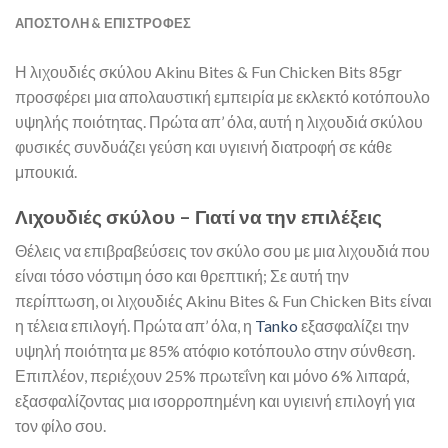
ΑΠΟΣΤΟΛΉ & ΕΠΙΣΤΡΟΦΈΣ
Η λιχουδιές σκύλου Akinu Bites & Fun Chicken Bits 85gr
προσφέρει μια απολαυστική εμπειρία με εκλεκτό κοτόπουλο
υψηλής ποιότητας. Πρώτα απ’ όλα, αυτή η λιχουδιά σκύλου
φυσικές συνδυάζει γεύση και υγιεινή διατροφή σε κάθε
μπουκιά.
Λιχουδιές σκύλου – Γιατί να την επιλέξεις
Θέλεις να επιβραβεύσεις τον σκύλο σου με μια λιχουδιά που
είναι τόσο νόστιμη όσο και θρεπτική; Σε αυτή την
περίπτωση, οι λιχουδιές Akinu Bites & Fun Chicken Bits είναι
η τέλεια επιλογή. Πρώτα απ’ όλα, η
Tanko
εξασφαλίζει την
υψηλή ποιότητα με 85% ατόφιο κοτόπουλο στην σύνθεση.
Επιπλέον, περιέχουν 25% πρωτεΐνη και μόνο 6% λιπαρά,
εξασφαλίζοντας μια ισορροπημένη και υγιεινή επιλογή για
τον φίλο σου.