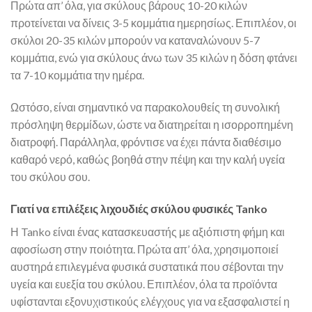
Πρώτα απ’ όλα, για σκύλους βάρους 10-20 κιλών
προτείνεται να δίνεις 3-5 κομμάτια ημερησίως. Επιπλέον, οι
σκύλοι 20-35 κιλών μπορούν να καταναλώνουν 5-7
κομμάτια, ενώ για σκύλους άνω των 35 κιλών η δόση φτάνει
τα 7-10 κομμάτια την ημέρα.
Ωστόσο, είναι σημαντικό να παρακολουθείς τη συνολική
πρόσληψη θερμίδων, ώστε να διατηρείται η ισορροπημένη
διατροφή. Παράλληλα, φρόντισε να έχει πάντα διαθέσιμο
καθαρό νερό, καθώς βοηθά στην πέψη και την καλή υγεία
του σκύλου σου.
Γιατί να επιλέξεις λιχουδιές σκύλου φυσικές Tanko
Η Tanko είναι ένας κατασκευαστής με αξιόπιστη φήμη και
αφοσίωση στην ποιότητα. Πρώτα απ’ όλα, χρησιμοποιεί
αυστηρά επιλεγμένα φυσικά συστατικά που σέβονται την
υγεία και ευεξία του σκύλου. Επιπλέον, όλα τα προϊόντα
υφίστανται εξονυχιστικούς ελέγχους για να εξασφαλιστεί η