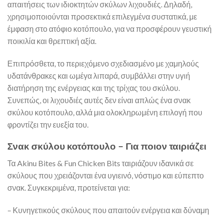
απαιτήσεις των ιδιοκτητών σκύλων λιχουδιές. Δηλαδή,
χρησιμοποιούνται προσεκτικά επιλεγμένα συστατικά, με
έμφαση στο ατόφιο κοτόπουλο, για να προσφέρουν γευστική
ποικιλία και θρεπτική αξία.
Επιπρόσθετα, το περιεχόμενο σχεδιασμένο με χαμηλούς
υδατάνθρακες και ωμέγα λιπαρά, συμβάλλει στην υγιή
διατήρηση της ενέργειας και της τρίχας του σκύλου.
Συνεπώς, οι λιχουδιές αυτές δεν είναι απλώς ένα σνακ
σκύλου κοτόπουλο, αλλά μια ολοκληρωμένη επιλογή που
φροντίζει την ευεξία του.
Σνακ σκύλου κοτόπουλο – Για ποιον ταιριάζει
Τα Akinu Bites & Fun Chicken Bits ταιριάζουν ιδανικά σε
σκύλους που χρειάζονται ένα υγιεινό, νόστιμο και εύπεπτο
σνακ. Συγκεκριμένα, προτείνεται για:
– Κυνηγετικούς σκύλους που απαιτούν ενέργεια και δύναμη