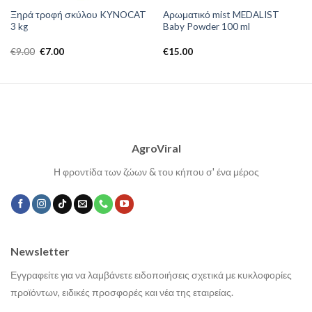
Ξηρά τροφή σκύλου KYNOCAT
Αρωματικό mist MEDALIST
3 kg
Baby Powder 100 ml
Original
Η
€
9.00
€
7.00
€
15.00
price
τρέχουσα
was:
τιμή
€9.00.
είναι:
€7.00.
AgroViral
Η φροντίδα των ζώων & του κήπου σ' ένα μέρος
Newsletter
Εγγραφείτε για να λαμβάνετε ειδοποιήσεις σχετικά με κυκλοφορίες
προϊόντων, ειδικές προσφορές και νέα της εταιρείας.