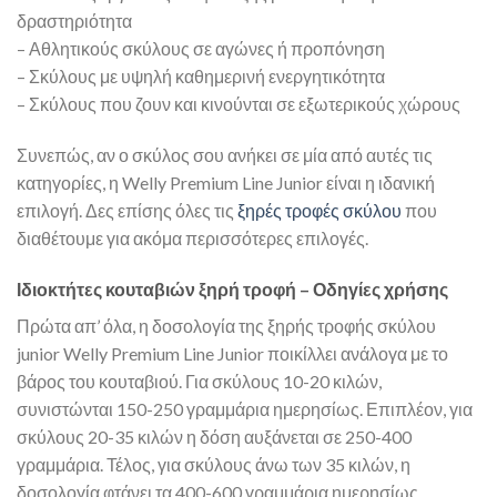
δραστηριότητα
– Αθλητικούς σκύλους σε αγώνες ή προπόνηση
– Σκύλους με υψηλή καθημερινή ενεργητικότητα
– Σκύλους που ζουν και κινούνται σε εξωτερικούς χώρους
Συνεπώς, αν ο σκύλος σου ανήκει σε μία από αυτές τις
κατηγορίες, η Welly Premium Line Junior είναι η ιδανική
επιλογή. Δες επίσης όλες τις
ξηρές τροφές σκύλου
που
διαθέτουμε για ακόμα περισσότερες επιλογές.
Ιδιοκτήτες κουταβιών ξηρή τροφή – Οδηγίες χρήσης
Πρώτα απ’ όλα, η δοσολογία της ξηρής τροφής σκύλου
junior Welly Premium Line Junior ποικίλλει ανάλογα με το
βάρος του κουταβιού. Για σκύλους 10-20 κιλών,
συνιστώνται 150-250 γραμμάρια ημερησίως. Επιπλέον, για
σκύλους 20-35 κιλών η δόση αυξάνεται σε 250-400
γραμμάρια. Τέλος, για σκύλους άνω των 35 κιλών, η
δοσολογία φτάνει τα 400-600 γραμμάρια ημερησίως.