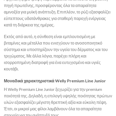
πηγή πρωτεΐνης, προσφέροντας όλα τα απαραίτητα
αμινοξέα για μυϊκή ανάπτυξη. Επιπλέον, το ρύζι εξασφαλίζει
εύπεπτους υδατάνθρακες για σταθερή παροχή ενέργειας
κατά τη διάρκεια της ημέρας.
Εκτός από αυτό, η σύνθεση είναι εμπλουτισμένη με
βιταμίνες και μέταλλα που ενισχύουν το ανοσοποιητικό
σύστημα και υποστηρίζουν την υγεία του δέρματος και του
τριχώματος. Με άλλα λόγια, παρέχει πλήρη και
ισορροπημένη διατροφή για ένα ευτυχισμένο και υγιές
κουτάβι.
Μοναδικά χαρακτηριστικά Welly Premium Line Junior
Η Welly Premium Line Junior ξεχωρίζει για την premium
ποιότητά της. Δηλαδή, η επιλογή υψηλής ποιότητας πρώτων
υλών εξασφαλίζει μέγιστη θρεπτική αξία και εύκολη πέψη.
Έτσι, οι μικροί μας φίλοι λαμβάνουν όλα τα απαραίτητα
στοιχεία για την ανάπτυξή τους.