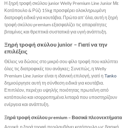
Η ξηρή τροφή σκύλου junior Welly Premium Line Junior Με
Κοτόπουλο & Ρύζι 15kg προσφέρει ολοκληρωμένη
διατροφή ειδικά για κουτάβια. Πρώτα απ’ όλα, αυτή η ξηρή
τροφή σκύλου premium εξασφαλίζει τις απαραίτητες
βιταμίνες και θρεπτικά συστατικά για υγιή ανάπτυξη.
Ξηρή τροφή σκύλου junior – Γιατί να την
επιλέξεις
Θέλεις να δώσεις στο μικρό σου φίλο τροφή που καλύπτει
όλες τις διατροφικές του ανάγκες; Συνεπώς, η Welly
Premium Line Junior είναι η ιδανική επιλογή, γιατί η
Tanko
δημιούργησε αυτή τη σύνθεση ειδικά για κουτάβια.
Επιπλέον, περιέχει υψηλής ποιότητας πρωτεΐνη από
κοτόπουλο και ισορροπημένα λιπαρά που υποστηρίζουν
ενέργεια και ανάπτυξη.
Ξηρά τροφή σκύλου premium – Βασικά πλεονεκτήματα
Αρχικά, η ξηρά τροφή περιλαμβάνει κοτόπουλο ως βασική