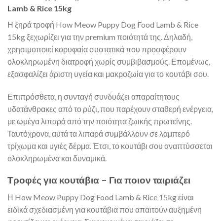
Lamb & Rice 15kg
Η ξηρά τροφή How Meow Puppy Dog Food Lamb & Rice
15kg ξεχωρίζει για την premium ποιότητά της. Δηλαδή,
χρησιμοποιεί κορυφαία συστατικά που προσφέρουν
ολοκληρωμένη διατροφή χωρίς συμβιβασμούς. Επομένως,
εξασφαλίζει άριστη υγεία και μακροζωία για το κουτάβι σου.
Επιπρόσθετα, η συνταγή συνδυάζει απαραίτητους
υδατάνθρακες από το ρύζι, που παρέχουν σταθερή ενέργεια,
με ωμέγα λιπαρά από την ποιότητα ζωικής πρωτεΐνης.
Ταυτόχρονα, αυτά τα λιπαρά συμβάλλουν σε λαμπερό
τρίχωμα και υγιές δέρμα. Έτσι, το κουτάβι σου αναπτύσσεται
ολοκληρωμένα και δυναμικά.
Τροφές για κουτάβια – Για ποιον ταιριάζει
Η How Meow Puppy Dog Food Lamb & Rice 15kg είναι
ειδικά σχεδιασμένη για κουτάβια που απαιτούν αυξημένη