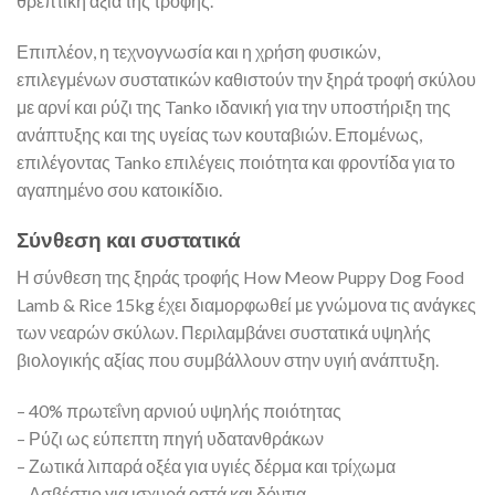
θρεπτική αξία της τροφής.
Επιπλέον, η τεχνογνωσία και η χρήση φυσικών,
επιλεγμένων συστατικών καθιστούν την ξηρά τροφή σκύλου
με αρνί και ρύζι της Tanko ιδανική για την υποστήριξη της
ανάπτυξης και της υγείας των κουταβιών. Επομένως,
επιλέγοντας Tanko επιλέγεις ποιότητα και φροντίδα για το
αγαπημένο σου κατοικίδιο.
Σύνθεση και συστατικά
Η σύνθεση της ξηράς τροφής How Meow Puppy Dog Food
Lamb & Rice 15kg έχει διαμορφωθεί με γνώμονα τις ανάγκες
των νεαρών σκύλων. Περιλαμβάνει συστατικά υψηλής
βιολογικής αξίας που συμβάλλουν στην υγιή ανάπτυξη.
– 40% πρωτεΐνη αρνιού υψηλής ποιότητας
– Ρύζι ως εύπεπτη πηγή υδατανθράκων
– Ζωτικά λιπαρά οξέα για υγιές δέρμα και τρίχωμα
– Ασβέστιο για ισχυρά οστά και δόντια