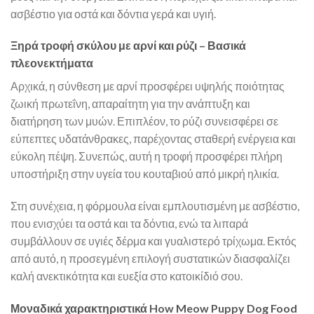
ασβέστιο για οστά και δόντια γερά και υγιή.
Ξηρά τροφή σκύλου με αρνί και ρύζι – Βασικά
πλεονεκτήματα
Αρχικά, η σύνθεση με αρνί προσφέρει υψηλής ποιότητας
ζωική πρωτεΐνη, απαραίτητη για την ανάπτυξη και
διατήρηση των μυών. Επιπλέον, το ρύζι συνεισφέρει σε
εύπεπτες υδατάνθρακες, παρέχοντας σταθερή ενέργεια και
εύκολη πέψη. Συνεπώς, αυτή η τροφή προσφέρει πλήρη
υποστήριξη στην υγεία του κουταβιού από μικρή ηλικία.
Στη συνέχεια, η φόρμουλα είναι εμπλουτισμένη με ασβέστιο,
που ενισχύει τα οστά και τα δόντια, ενώ τα λιπαρά
συμβάλλουν σε υγιές δέρμα και γυαλιστερό τρίχωμα. Εκτός
από αυτό, η προσεγμένη επιλογή συστατικών διασφαλίζει
καλή ανεκτικότητα και ευεξία στο κατοικίδιό σου.
Μοναδικά χαρακτηριστικά How Meow Puppy Dog Food