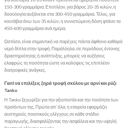
150-300 γραμμάρια. Επιπλέον, για βάρος 20-35 κιλών, η
δοσολογία αυξάνεται στα 300-450 γραμμάρια. Τέλος, για
κουτάβια άνω των 35 κιλών, η συνιστώμενη δόση φτάνει τα
450-600 γραμμάρια ανά ημέρα.
Ωστόσο, είναι σημαντικό να παρέχεις πάντα άφθονο καθαρό
νερό δίπλα στην τροφή. Παράλληλα, σε περιόδους έντονης
δραστηριότητας ή ανάπτυξης, μπορείς να αυξήσεις
ελαφρώς τη ποσότητα ώστε να καλύψεις τις επιπλέον
διατροφικές ανάγκες.
Γιατί να επιλέξεις ξηρά τροφή σκύλου με αρνί και ρύζι
Tanko
Η Tanko ξεχωρίζει για την αξιοπιστία και την ποιότητα των
προϊόντων της. Πρώτα απ’ όλα, η εταιρεία εφαρμόζει
αυστηρούς ποιοτικούς ελέγχους σε κάθε στάδιο
παραγωγής, διασφαλίζοντας την ασφάλεια και την υψηλή