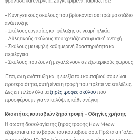
φροντίδα και ενέργεια. Συγκεκριμένα, ταιριάζει σε:
– Κυνηγετικούς σκύλους που βρίσκονται σε πρώιμο στάδιο
ανάπτυξης
– Σκύλους εργασίας και φύλαξης σε νεαρή ηλικία
– Αθλητικούς σκύλους που χρειάζονται φυσική αντοχή
– Σκύλους με υψηλή καθημερινή δραστηριότητα και
περιέργεια
– Σκύλους που ζουν ή μεγαλώνουν σε εξωτερικούς χώρους
Έτσι, αν η ανάπτυξη και η ευεξία του κουταβιού σου είναι
προτεραιότητα, αυτή είναι η τροφή που πρέπει να επιλέξεις.
Δες επιπλέον όλα τα
ξηρές τροφές σκύλου
που
προσφέρουμε για να καλύψεις κάθε ανάγκη.
Ιδιοκτήτες κουταβιών ξηρά τροφή – Οδηγίες χρήσης
Η σωστή δοσολογία της ξηράς τροφής How Meow
εξαρτάται από το βάρος του κουταβιού σου. Πρώτα απ’ όλα,
για κουτάβια 10-20 κιλών προτείνεται ημερήσια ποσότητα