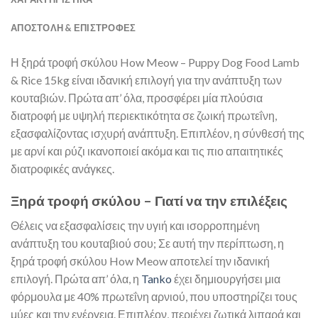
ΑΠΟΣΤΟΛΉ & ΕΠΙΣΤΡΟΦΈΣ
Η ξηρά τροφή σκύλου How Meow – Puppy Dog Food Lamb
& Rice 15kg είναι ιδανική επιλογή για την ανάπτυξη των
κουταβιών. Πρώτα απ’ όλα, προσφέρει μία πλούσια
διατροφή με υψηλή περιεκτικότητα σε ζωική πρωτεΐνη,
εξασφαλίζοντας ισχυρή ανάπτυξη. Επιπλέον, η σύνθεσή της
με αρνί και ρύζι ικανοποιεί ακόμα και τις πιο απαιτητικές
διατροφικές ανάγκες.
Ξηρά τροφή σκύλου – Γιατί να την επιλέξεις
Θέλεις να εξασφαλίσεις την υγιή και ισορροπημένη
ανάπτυξη του κουταβιού σου; Σε αυτή την περίπτωση, η
ξηρά τροφή σκύλου How Meow αποτελεί την ιδανική
επιλογή. Πρώτα απ’ όλα, η
Tanko
έχει δημιουργήσει μια
φόρμουλα με 40% πρωτεΐνη αρνιού, που υποστηρίζει τους
μύες και την ενέργεια. Επιπλέον, περιέχει ζωτικά λιπαρά και