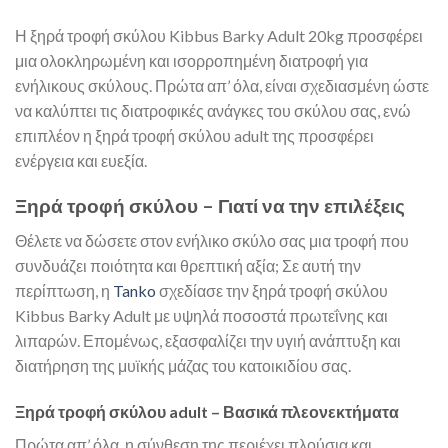
Η ξηρά τροφή σκύλου Kibbus Barky Adult 20kg προσφέρει
μια ολοκληρωμένη και ισορροπημένη διατροφή για
ενήλικους σκύλους. Πρώτα απ’ όλα, είναι σχεδιασμένη ώστε
να καλύπτει τις διατροφικές ανάγκες του σκύλου σας, ενώ
επιπλέον η ξηρά τροφή σκύλου adult της προσφέρει
ενέργεια και ευεξία.
Ξηρά τροφή σκύλου – Γιατί να την επιλέξεις
Θέλετε να δώσετε στον ενήλικο σκύλο σας μια τροφή που
συνδυάζει ποιότητα και θρεπτική αξία; Σε αυτή την
περίπτωση, η
Tanko
σχεδίασε την ξηρά τροφή σκύλου
Kibbus Barky Adult με υψηλά ποσοστά πρωτεΐνης και
λιπαρών. Επομένως, εξασφαλίζει την υγιή ανάπτυξη και
διατήρηση της μυϊκής μάζας του κατοικιδίου σας.
Ξηρά τροφή σκύλου adult – Βασικά πλεονεκτήματα
Πρώτα απ’ όλα, η σύνθεση της περιέχει πλούσια και