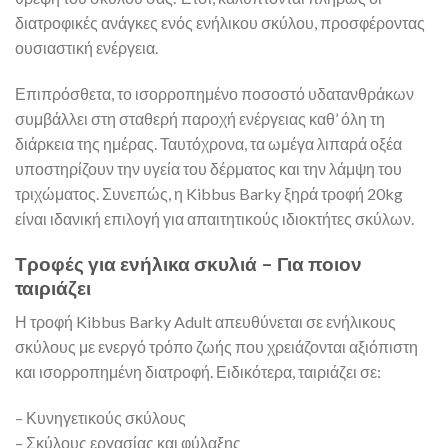
διατροφικές ανάγκες ενός ενήλικου σκύλου, προσφέροντας
ουσιαστική ενέργεια.
Επιπρόσθετα, το ισορροπημένο ποσοστό υδατανθράκων
συμβάλλει στη σταθερή παροχή ενέργειας καθ’ όλη τη
διάρκεια της ημέρας. Ταυτόχρονα, τα ωμέγα λιπαρά οξέα
υποστηρίζουν την υγεία του δέρματος και την λάμψη του
τριχώματος. Συνεπώς, η Kibbus Barky ξηρά τροφή 20kg
είναι ιδανική επιλογή για απαιτητικούς ιδιοκτήτες σκύλων.
Τροφές για ενήλικα σκυλιά – Για ποιον
ταιριάζει
Η τροφή Kibbus Barky Adult απευθύνεται σε ενήλικους
σκύλους με ενεργό τρόπο ζωής που χρειάζονται αξιόπιστη
και ισορροπημένη διατροφή. Ειδικότερα, ταιριάζει σε:
– Κυνηγετικούς σκύλους
– Σκύλους εργασίας και φύλαξης