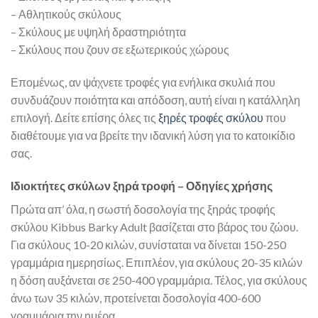
– Αθλητικούς σκύλους
– Σκύλους με υψηλή δραστηριότητα
– Σκύλους που ζουν σε εξωτερικούς χώρους
Επομένως, αν ψάχνετε τροφές για ενήλικα σκυλιά που
συνδυάζουν ποιότητα και απόδοση, αυτή είναι η κατάλληλη
επιλογή. Δείτε επίσης όλες τις
ξηρές τροφές σκύλου
που
διαθέτουμε για να βρείτε την ιδανική λύση για το κατοικίδιο
σας.
Ιδιοκτήτες σκύλων ξηρά τροφή – Οδηγίες χρήσης
Πρώτα απ’ όλα, η σωστή δοσολογία της ξηράς τροφής
σκύλου Kibbus Barky Adult βασίζεται στο βάρος του ζώου.
Για σκύλους 10-20 κιλών, συνίσταται να δίνεται 150-250
γραμμάρια ημερησίως. Επιπλέον, για σκύλους 20-35 κιλών
η δόση αυξάνεται σε 250-400 γραμμάρια. Τέλος, για σκύλους
άνω των 35 κιλών, προτείνεται δοσολογία 400-600
γραμμάρια την ημέρα.