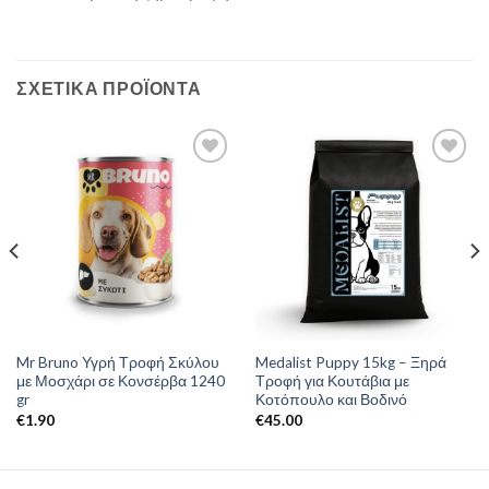
ΣΧΕΤΙΚΆ ΠΡΟΪΌΝΤΑ
Mr Bruno Υγρή Τροφή Σκύλου
Medalist Puppy 15kg – Ξηρά
με Μοσχάρι σε Κονσέρβα 1240
Τροφή για Κουτάβια με
gr
Κοτόπουλο και Βοδινό
€
1.90
€
45.00