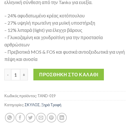
ελληνική σύνθεση από την Tanko για ευεξία.
– 24% αφυδατωμένο κρέας κοτόπουλου
– 27% υψηλή πρωτεΐνη για μυϊκή υποστήριξη
– 12% λιπαρά (light) για έλεγχο βάρους
– Γλυκοζαμίνη και χονδροϊτίνη για την προστασία
αρθρώσεων
– Πρεβιοτικά MOS & FOS και φυσικά αντιοξειδωτικά για υγιή
πέψη και ανοσία
Belize Sterilized Light Dog 15kg - Τροφή Στειρωμένου Σκύλου
ΠΡΟΣΘΉΚΗ ΣΤΟ ΚΑΛΆΘΙ
Κωδικός προϊόντος:
TAND-019
Κατηγορίες:
ΣΚΥΛΟΣ
,
Ξηρά Τροφή