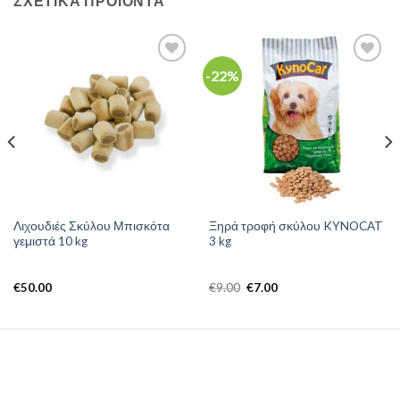
ΣΧΕΤΙΚΆ ΠΡΟΪΌΝΤΑ
-22%
Λιχουδιές Σκύλου Μπισκότα
Ξηρά τροφή σκύλου KYNOCAT
γεμιστά 10 kg
3 kg
Original
Η
€
50.00
€
9.00
€
7.00
price
τρέχουσα
was:
τιμή
€9.00.
είναι:
€7.00.