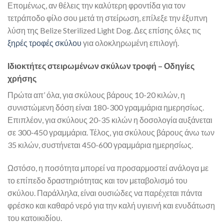
Επομένως, αν θέλεις την καλύτερη φροντίδα για τον
τετράποδο φίλο σου μετά τη στείρωση, επίλεξε την έξυπνη
λύση της Belize Sterilized Light Dog. Δες επίσης όλες τις
ξηρές τροφές σκύλου
για ολοκληρωμένη επιλογή.
Ιδιοκτήτες στειρωμένων σκύλων τροφή – Οδηγίες
χρήσης
Πρώτα απ’ όλα, για σκύλους βάρους 10-20 κιλών, η
συνιστώμενη δόση είναι 180-300 γραμμάρια ημερησίως.
Επιπλέον, για σκύλους 20-35 κιλών η δοσολογία αυξάνεται
σε 300-450 γραμμάρια. Τέλος, για σκύλους βάρους άνω των
35 κιλών, συστήνεται 450-600 γραμμάρια ημερησίως.
Ωστόσο, η ποσότητα μπορεί να προσαρμοστεί ανάλογα με
το επίπεδο δραστηριότητας και τον μεταβολισμό του
σκύλου. Παράλληλα, είναι ουσιώδες να παρέχεται πάντα
φρέσκο και καθαρό νερό για την καλή υγιεινή και ενυδάτωση
του κατοικιδίου.