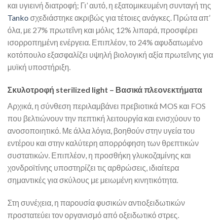
και υγιεινή διατροφή; Γι’ αυτό, η εξατομικευμένη συνταγή της
Tanko
σχεδιάστηκε ακριβώς για τέτοιες ανάγκες. Πρώτα απ’
όλα, με 27% πρωτεΐνη και μόλις 12% λιπαρά, προσφέρει
ισορροπημένη ενέργεια. Επιπλέον, το 24% αφυδατωμένο
κοτόπουλο εξασφαλίζει υψηλή βιολογική αξία πρωτεΐνης για
μυϊκή υποστήριξη.
Σκυλοτροφή sterilized light – Βασικά πλεονεκτήματα
Αρχικά, η σύνθεση περιλαμβάνει πρεβιοτικά MOS και FOS
που βελτιώνουν την πεπτική λειτουργία και ενισχύουν το
ανοσοποιητικό. Με άλλα λόγια, βοηθούν στην υγεία του
εντέρου και στην καλύτερη απορρόφηση των θρεπτικών
συστατικών. Επιπλέον, η προσθήκη γλυκοζαμίνης και
χονδροϊτίνης υποστηρίζει τις αρθρώσεις, ιδιαίτερα
σημαντικές για σκύλους με μειωμένη κινητικότητα.
Στη συνέχεια, η παρουσία φυσικών αντιοξειδωτικών
προστατεύει τον οργανισμό από οξειδωτικό στρες.