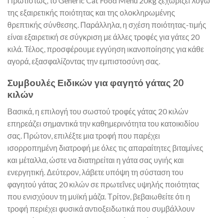
Πρωτίστως, το Generic Cat Food Menu 20kg ξεχωρίζει λόγω
της εξαιρετικής ποιότητας και της ολοκληρωμένης
θρεπτικής σύνθεσης. Παράλληλα, η σχέση ποιότητας-τιμής
είναι εξαιρετική σε σύγκριση με άλλες τροφές για γάτες 20
κιλά. Τέλος, προσφέρουμε εγγύηση ικανοποίησης για κάθε
αγορά, εξασφαλίζοντας την εμπιστοσύνη σας.
Συμβουλές Ειδικών για φαγητό γάτας 20
κιλών
Βασικά, η επιλογή του σωστού τροφές γάτας 20 κιλών
επηρεάζει σημαντικά την καθημερινότητα του κατοικιδίου
σας. Πρώτον, επιλέξτε μια τροφή που παρέχει
ισορροπημένη διατροφή με όλες τις απαραίτητες βιταμίνες
και μέταλλα, ώστε να διατηρείται η γάτα σας υγιής και
ενεργητική. Δεύτερον, λάβετε υπόψη τη σύσταση του
φαγητού γάτας 20 κιλών σε πρωτεΐνες υψηλής ποιότητας
που ενισχύουν τη μυϊκή μάζα. Τρίτον, βεβαιωθείτε ότι η
τροφή περιέχει φυσικά αντιοξειδωτικά που συμβάλλουν