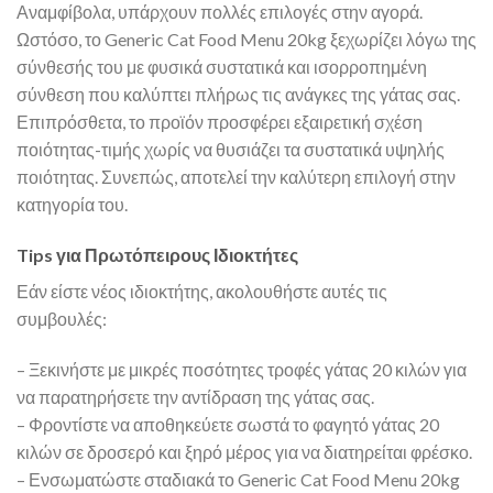
Αναμφίβολα, υπάρχουν πολλές επιλογές στην αγορά.
Ωστόσο, το Generic Cat Food Menu 20kg ξεχωρίζει λόγω της
σύνθεσής του με φυσικά συστατικά και ισορροπημένη
σύνθεση που καλύπτει πλήρως τις ανάγκες της γάτας σας.
Επιπρόσθετα, το προϊόν προσφέρει εξαιρετική σχέση
ποιότητας-τιμής χωρίς να θυσιάζει τα συστατικά υψηλής
ποιότητας. Συνεπώς, αποτελεί την καλύτερη επιλογή στην
κατηγορία του.
Tips για Πρωτόπειρους Ιδιοκτήτες
Εάν είστε νέος ιδιοκτήτης, ακολουθήστε αυτές τις
συμβουλές:
– Ξεκινήστε με μικρές ποσότητες τροφές γάτας 20 κιλών για
να παρατηρήσετε την αντίδραση της γάτας σας.
– Φροντίστε να αποθηκεύετε σωστά το φαγητό γάτας 20
κιλών σε δροσερό και ξηρό μέρος για να διατηρείται φρέσκο.
– Ενσωματώστε σταδιακά το Generic Cat Food Menu 20kg