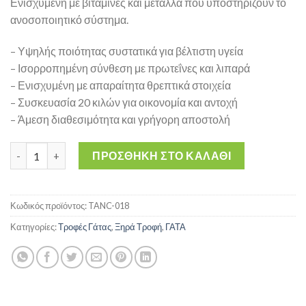
Ενισχυμένη με βιταμίνες και μέταλλα που υποστηρίζουν το
ανοσοποιητικό σύστημα.
– Υψηλής ποιότητας συστατικά για βέλτιστη υγεία
– Ισορροπημένη σύνθεση με πρωτεΐνες και λιπαρά
– Ενισχυμένη με απαραίτητα θρεπτικά στοιχεία
– Συσκευασία 20 κιλών για οικονομία και αντοχή
– Άμεση διαθεσιμότητα και γρήγορη αποστολή
Generic Cat Food Menu 20kg – Τροφή Γάτας 20 κιλών ποσότητα
ΠΡΟΣΘΉΚΗ ΣΤΟ ΚΑΛΆΘΙ
Κωδικός προϊόντος:
TANC-018
Κατηγορίες:
Τροφές Γάτας
,
Ξηρά Τροφή
,
ΓΑΤΑ