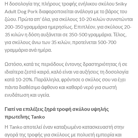
Η δοσολογία της πλήρους τροφής ενήλικου σκύλου Sniky
Adult Dog Pork διαφοροποιείται ανάλογα με το βάρος του
ζώου. Πρώτα απ’ όλα, για σκύλους 10-20 κιλών συνιστώνται
200-350 γραμμάρια ημερησίως. Επιπλέον, για σκύλους 20-
35 κιλών η δόση αυξάνεται σε 350-500 γραμμάρια. Τέλος,
για σκύλους άνω των 35 κιλών, προτείνεται 500-700
γραμμάρια ανά ημέρα.
Ωστόσο, κατά τις περιόδους έντονης δραστηριότητας ή σε
ιδιαίτερα ζεστό καιρό, καλό είναι να αυξήσεις τη δοσολογία
κατά 10-20%. Παράλληλα, φρόντισε ο σκύλος σου να έχει
πάντα διαθέσιμο άφθονο και καθαρό νερό για σωστή
ενυδάτωση και υγεία.
Γιατί να επιλέξεις ξηρά τροφή σκύλου υψηλής
πρωτεΐνης Tanko
Η Tanko αποτελεί έναν καταξιωμένο κατασκευαστή στην
αγορά της τροφής για σκύλους με πολυετή εμπειρία και