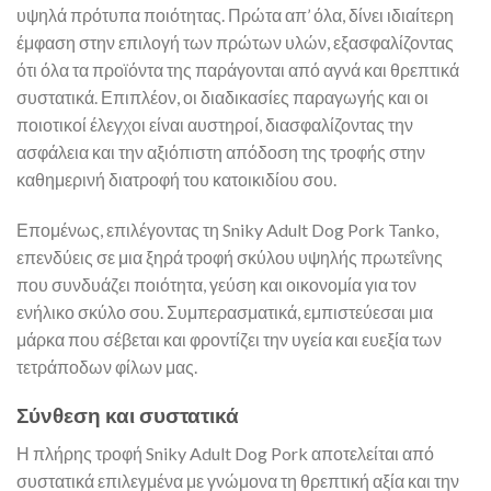
υψηλά πρότυπα ποιότητας. Πρώτα απ’ όλα, δίνει ιδιαίτερη
έμφαση στην επιλογή των πρώτων υλών, εξασφαλίζοντας
ότι όλα τα προϊόντα της παράγονται από αγνά και θρεπτικά
συστατικά. Επιπλέον, οι διαδικασίες παραγωγής και οι
ποιοτικοί έλεγχοι είναι αυστηροί, διασφαλίζοντας την
ασφάλεια και την αξιόπιστη απόδοση της τροφής στην
καθημερινή διατροφή του κατοικιδίου σου.
Επομένως, επιλέγοντας τη Sniky Adult Dog Pork Tanko,
επενδύεις σε μια ξηρά τροφή σκύλου υψηλής πρωτεΐνης
που συνδυάζει ποιότητα, γεύση και οικονομία για τον
ενήλικο σκύλο σου. Συμπερασματικά, εμπιστεύεσαι μια
μάρκα που σέβεται και φροντίζει την υγεία και ευεξία των
τετράποδων φίλων μας.
Σύνθεση και συστατικά
Η πλήρης τροφή Sniky Adult Dog Pork αποτελείται από
συστατικά επιλεγμένα με γνώμονα τη θρεπτική αξία και την