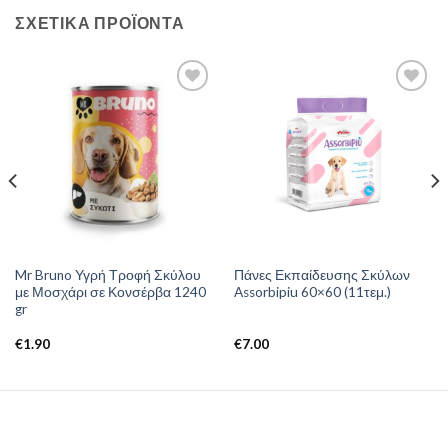
ΣΧΕΤΙΚΆ ΠΡΟΪΌΝΤΑ
Mr Bruno Υγρή Τροφή Σκύλου
Πάνες Εκπαίδευσης Σκύλων
με Μοσχάρι σε Κονσέρβα 1240
Assorbipiu 60×60 (11τεμ.)
gr
€
1.90
€
7.00