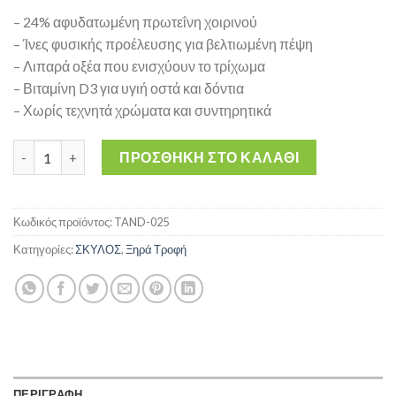
– 24% αφυδατωμένη πρωτεΐνη χοιρινού
– Ίνες φυσικής προέλευσης για βελτιωμένη πέψη
– Λιπαρά οξέα που ενισχύουν το τρίχωμα
– Βιταμίνη D3 για υγιή οστά και δόντια
– Χωρίς τεχνητά χρώματα και συντηρητικά
Sniky Adult Dog Pork 20kg - Τροφή Ενήλικου Σκύλου με Χοιριν
ΠΡΟΣΘΉΚΗ ΣΤΟ ΚΑΛΆΘΙ
Κωδικός προϊόντος:
TAND-025
Κατηγορίες:
ΣΚΥΛΟΣ
,
Ξηρά Τροφή
ΠΕΡΙΓΡΑΦΗ