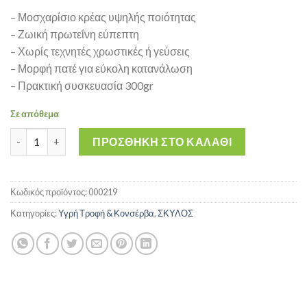
– Μοσχαρίσιο κρέας υψηλής ποιότητας
– Ζωική πρωτεΐνη εύπεπτη
– Χωρίς τεχνητές χρωστικές ή γεύσεις
– Μορφή πατέ για εύκολη κατανάλωση
– Πρακτική συσκευασία 300gr
Σε απόθεμα
Internutri Muss Beef Pate 300gr - Πατέ Σκύλου με Μοσχάρι ποσ
ΠΡΟΣΘΉΚΗ ΣΤΟ ΚΑΛΆΘΙ
Κωδικός προϊόντος:
000219
Κατηγορίες:
Υγρή Τροφή & Κονσέρβα
,
ΣΚΥΛΟΣ