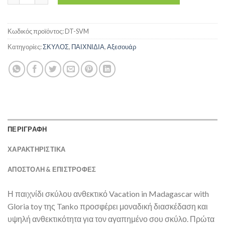
Κωδικός προϊόντος:
DT-SVM
Κατηγορίες:
ΣΚΥΛΟΣ
,
ΠΑΙΧΝΙΔΙΑ
,
Αξεσουάρ
ΠΕΡΙΓΡΑΦΗ
ΧΑΡΑΚΤΗΡΙΣΤΙΚΑ
ΑΠΟΣΤΟΛΉ & ΕΠΙΣΤΡΟΦΈΣ
Η παιχνίδι σκύλου ανθεκτικό Vacation in Madagascar with
Gloria toy της Tanko προσφέρει μοναδική διασκέδαση και
υψηλή ανθεκτικότητα για τον αγαπημένο σου σκύλο. Πρώτα