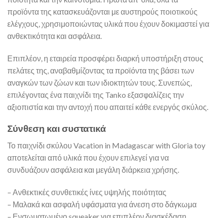
προϊόντα της κατασκευάζονται με αυστηρούς ποιοτικούς
ελέγχους, χρησιμοποιώντας υλικά που έχουν δοκιμαστεί για
ανθεκτικότητα και ασφάλεια.
Επιπλέον, η εταιρεία προσφέρει διαρκή υποστήριξη στους
πελάτες της, αναβαθμίζοντας τα προϊόντα της βάσει των
αναγκών των ζώων και των ιδιοκτητών τους. Συνεπώς,
επιλέγοντας ένα παιχνίδι της Tanko εξασφαλίζεις την
αξιοπιστία και την αντοχή που απαιτεί κάθε ενεργός σκύλος.
Σύνθεση και συστατικά
Το παιχνίδι σκύλου Vacation in Madagascar with Gloria toy
αποτελείται από υλικά που έχουν επιλεγεί για να
συνδυάζουν ασφάλεια και μεγάλη διάρκεια χρήσης.
– Ανθεκτικές συνθετικές ίνες υψηλής ποιότητας
– Μαλακά και ασφαλή υφάσματα για άνεση στο δάγκωμα
– Ενσωματωμένο squeaker για επιπλέον διασκέδαση