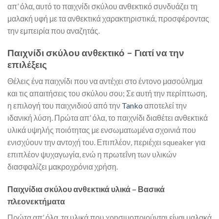
απ’ όλα, αυτό το παιχνίδι σκύλου ανθεκτικό συνδυάζει τη
μαλακή υφή με τα ανθεκτικά χαρακτηριστικά, προσφέροντας
την εμπειρία που αναζητάς.
Παιχνίδι σκύλου ανθεκτικό – Γιατί να την
επιλέξεις
Θέλεις ένα παιχνίδι που να αντέχει στο έντονο μασούλημα
και τις απαιτήσεις του σκύλου σου; Σε αυτή την περίπτωση,
η επιλογή του παιχνιδιού από την
Tanko
αποτελεί την
ιδανική λύση. Πρώτα απ’ όλα, το παιχνίδι διαθέτει ανθεκτικά
υλικά υψηλής ποιότητας με ενσωματωμένα σχοινιά που
ενισχύουν την αντοχή του. Επιπλέον, περιέχει squeaker για
επιπλέον ψυχαγωγία, ενώ η πρωτεΐνη των υλικών
διασφαλίζει μακροχρόνια χρήση.
Παιχνίδια σκύλου ανθεκτικά υλικά – Βασικά
πλεονεκτήματα
Πρώτα απ’ όλα, τα υλικά που χρησιμοποιούνται είναι μαλακά