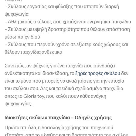
– Σκύλους εργασίας και φύλαξης που απαιτούν διαρκή
ψυχαγωγία
– Αθλητικούς σκύλους που χρειάζονται ενεργητικά παιχνίδια
– Σκύλους με υψηλή δραστηριότητα που θέλουν απόσπαση
μέσω παιχνιδιού
– Σκύλους που περνούν χρόνο σε εξωτερικούς χώρους και
θέλουν παιχνίδια ανθεκτικά
Συνεπώς, αν ψάχνεις για ένα παιχνίδι που συνδυάζει
ανθεκτικότητα και διασκέδαση, το
ξηρές τροφές σκύλου
δεν
είναι το μόνο που μπορείς να αναζητήσεις για την ευτυχία
του σκύλου σου. Δες και τα ειδικά σχεδιασμένα παιχνίδια
όπως το Gloria toy, που καλύπτουν κάθε ανάγκη
ψυχαγωγίας.
Ιδιοκτήτες σκύλων παιχνίδια – Οδηγίες χρήσης
Πρώτα απ’ όλα, η δοσολογία χρήσης του παιχνιδιού
εξαρτάται από το μέγεθος και τη δραστηριότητα του σκύλου.