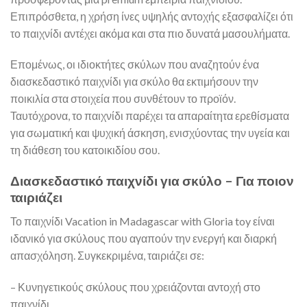
Επιπρόσθετα, η χρήση ίνες υψηλής αντοχής εξασφαλίζει ότι
το παιχνίδι αντέχει ακόμα και στα πιο δυνατά μασουλήματα.
Επομένως, οι ιδιοκτήτες σκύλων που αναζητούν ένα
διασκεδαστικό παιχνίδι για σκύλο θα εκτιμήσουν την
ποικιλία στα στοιχεία που συνθέτουν το προϊόν.
Ταυτόχρονα, το παιχνίδι παρέχει τα απαραίτητα ερεθίσματα
για σωματική και ψυχική άσκηση, ενισχύοντας την υγεία και
τη διάθεση του κατοικιδίου σου.
Διασκεδαστικό παιχνίδι για σκύλο – Για ποιον
ταιριάζει
Το παιχνίδι Vacation in Madagascar with Gloria toy είναι
ιδανικό για σκύλους που αγαπούν την ενεργή και διαρκή
απασχόληση. Συγκεκριμένα, ταιριάζει σε:
– Κυνηγετικούς σκύλους που χρειάζονται αντοχή στο
παιχνίδι