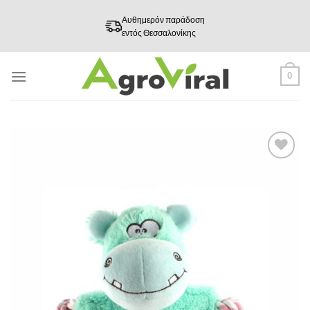
Skip
Αυθημερόν παράδοση
to
εντός Θεσσαλονίκης
content
0