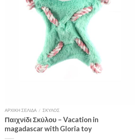
ΑΡΧΙΚΉ ΣΕΛΊΔΑ
/
ΣΚΥΛΟΣ
Παιχνίδι Σκύλου – Vacation in
magadascar with Gloria toy