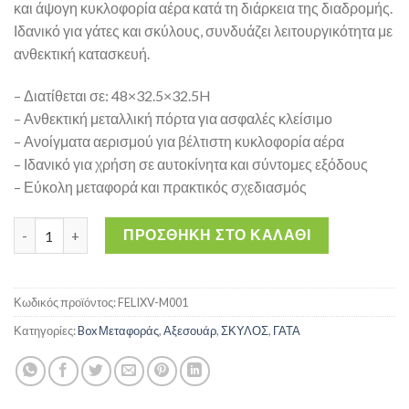
και άψογη κυκλοφορία αέρα κατά τη διάρκεια της διαδρομής.
Ιδανικό για γάτες και σκύλους, συνδυάζει λειτουργικότητα με
ανθεκτική κατασκευή.
– Διατίθεται σε: 48×32.5×32.5H
– Ανθεκτική μεταλλική πόρτα για ασφαλές κλείσιμο
– Ανοίγματα αερισμού για βέλτιστη κυκλοφορία αέρα
– Ιδανικό για χρήση σε αυτοκίνητα και σύντομες εξόδους
– Εύκολη μεταφορά και πρακτικός σχεδιασμός
Felix V 48x32.5x32.5H – Μεταλλικό Μποξ Μεταφοράς Κατοικιδί
ΠΡΟΣΘΉΚΗ ΣΤΟ ΚΑΛΆΘΙ
Κωδικός προϊόντος:
FELIXV-M001
Κατηγορίες:
Box Μεταφοράς
,
Αξεσουάρ
,
ΣΚΥΛΟΣ
,
ΓΑΤΑ