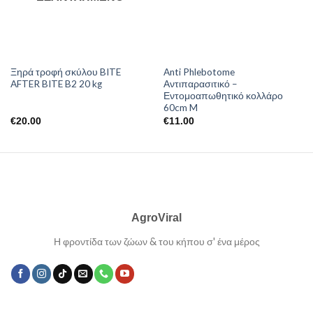
Ξηρά τροφή σκύλου BITE
Anti Phlebotome
AFTER BITE B2 20 kg
Αντιπαρασιτικό –
Εντομοαπωθητικό κολλάρο
60cm M
€
20.00
€
11.00
AgroViral
Η φροντίδα των ζώων & του κήπου σ' ένα μέρος