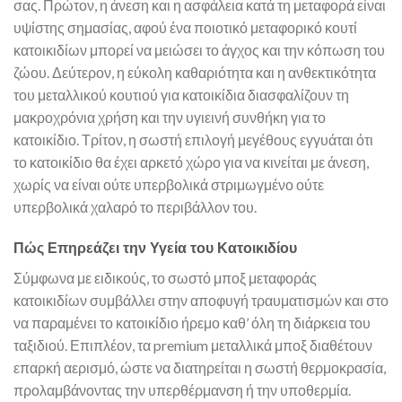
σας. Πρώτον, η άνεση και η ασφάλεια κατά τη μεταφορά είναι
υψίστης σημασίας, αφού ένα ποιοτικό μεταφορικό κουτί
κατοικιδίων μπορεί να μειώσει το άγχος και την κόπωση του
ζώου. Δεύτερον, η εύκολη καθαριότητα και η ανθεκτικότητα
του μεταλλικού κουτιού για κατοικίδια διασφαλίζουν τη
μακροχρόνια χρήση και την υγιεινή συνθήκη για το
κατοικίδιο. Τρίτον, η σωστή επιλογή μεγέθους εγγυάται ότι
το κατοικίδιο θα έχει αρκετό χώρο για να κινείται με άνεση,
χωρίς να είναι ούτε υπερβολικά στριμωγμένο ούτε
υπερβολικά χαλαρό το περιβάλλον του.
Πώς Επηρεάζει την Υγεία του Κατοικιδίου
Σύμφωνα με ειδικούς, το σωστό μποξ μεταφοράς
κατοικιδίων συμβάλλει στην αποφυγή τραυματισμών και στο
να παραμένει το κατοικίδιο ήρεμο καθ’ όλη τη διάρκεια του
ταξιδιού. Επιπλέον, τα premium μεταλλικά μποξ διαθέτουν
επαρκή αερισμό, ώστε να διατηρείται η σωστή θερμοκρασία,
προλαμβάνοντας την υπερθέρμανση ή την υποθερμία.