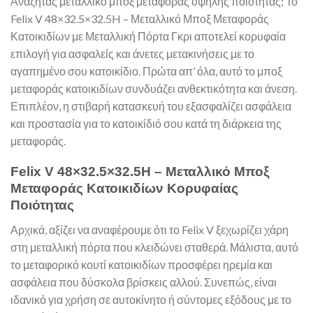
Αναζητάς μεταλλικό μποξ μεταφοράς υψηλής ποιότητας; Το
Felix V 48×32.5×32.5H – Μεταλλικό Μποξ Μεταφοράς
Κατοικιδίων με Μεταλλική Πόρτα Γκρι αποτελεί κορυφαία
επιλογή για ασφαλείς και άνετες μετακινήσεις με το
αγαπημένο σου κατοικίδιο. Πρώτα απ’ όλα, αυτό το μποξ
μεταφοράς κατοικιδίων συνδυάζει ανθεκτικότητα και άνεση.
Επιπλέον, η στιβαρή κατασκευή του εξασφαλίζει ασφάλεια
και προστασία για το κατοικίδιό σου κατά τη διάρκεια της
μεταφοράς.
Felix V 48×32.5×32.5H – Μεταλλικό Μποξ
Μεταφοράς Κατοικιδίων Κορυφαίας
Ποιότητας
Αρχικά, αξίζει να αναφέρουμε ότι το Felix V ξεχωρίζει χάρη
στη μεταλλική πόρτα που κλειδώνει σταθερά. Μάλιστα, αυτό
το μεταφορικό κουτί κατοικιδίων προσφέρει ηρεμία και
ασφάλεια που δύσκολα βρίσκεις αλλού. Συνεπώς, είναι
ιδανικό για χρήση σε αυτοκίνητο ή σύντομες εξόδους με το