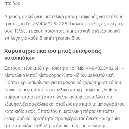
στο ζώο.
Δηλαδή, αν ψάχνεις μεταλλικό μποξ μεταφοράς για σκύλους
ή γάτες, το Felix V 48×32.5×32.5H καλύπτει όλες τις ανάγκες
σου. Τέλος, η σχέση ποιότητας-τιμής το καθιστά εξαιρετική
επιλογή για κάθε ιδιοκτήτη κατοικιδίου.
Χαρακτηριστικά του μποξ μεταφοράς
κατοικιδίων
Ωστόσο, πέρα από την ποιότητα, το Felix V 48×32.5×32.5H –
Μεταλλικό Μποξ Μεταφοράς Κατοικιδίων με Μεταλλική
Πόρτα Γκρι διακρίνεται για τα μοναδικά χαρακτηριστικά του.
Συγκεκριμένα, αυτό το μεταλλικό μποξ μεταφοράς διαθέτει
στιβαρή κατασκευή από υψηλής αντοχής μέταλλο που
εξασφαλίζει ασφάλεια και σταθερότητα κατά τη μεταφορά του
κατοικιδίου σας. Επιπλέον, η μεταλλική πόρτα επιτρέπει
εξαερισμό και ορατότητα, προσφέροντας άνεση και ηρεμία
στο κατοικίδιο καθ’ όλη τη διάρκεια της μετακίνησης.