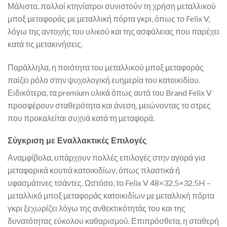
Μάλιστα, πολλοί κτηνίατροι συνιστούν τη χρήση μεταλλικού
μποξ μεταφοράς με μεταλλική πόρτα γκρι, όπως το Felix V,
λόγω της αντοχής του υλικού και της ασφάλειας που παρέχει
κατά τις μετακινήσεις.
Παράλληλα, η ποιότητα του μεταλλικού μποξ μεταφοράς
παίζει ρόλο στην ψυχολογική ευημερία του κατοικιδίου.
Ειδικότερα, τα premium υλικά όπως αυτά του Brand Felix V
προσφέρουν σταθερότητα και άνεση, μειώνοντας το στρες
που προκαλείται συχνά κατά τη μεταφορά.
Σύγκριση με Εναλλακτικές Επιλογές
Αναμφίβολα, υπάρχουν πολλές επιλογές στην αγορά για
μεταφορικά κουτιά κατοικιδίων, όπως πλαστικά ή
υφασμάτινες τσάντες. Ωστόσο, το Felix V 48×32.5×32.5H –
μεταλλικό μποξ μεταφοράς κατοικιδίων με μεταλλική πόρτα
γκρι ξεχωρίζει λόγω της ανθεκτικότητάς του και της
δυνατότητας εύκολου καθαρισμού. Επιπρόσθετα, η σταθερή