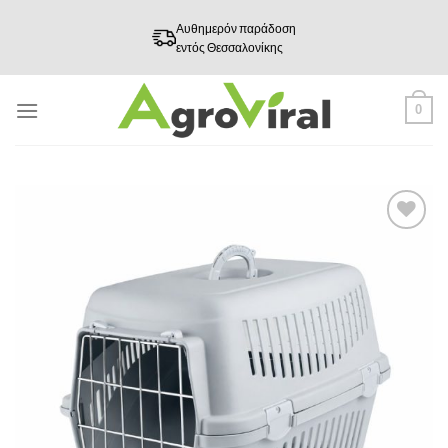
Skip
Αυθημερόν παράδοση
to
εντός Θεσσαλονίκης
content
0