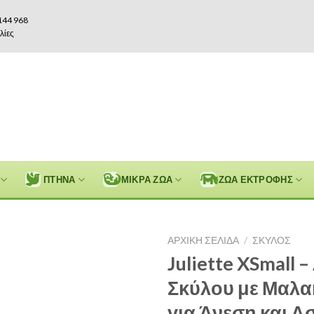
144 968
λίες
ΠΤΗΝΑ
ΜΙΚΡΑ ΖΩΑ
ΖΩΑ ΕΚΤΡΟΦΗΣ
ΑΡΧΙΚΉ ΣΕΛΊΔΑ
/
ΣΚΥΛΟΣ
Juliette XSmall 
Σκύλου με Μαλα
για Άνεση και Α