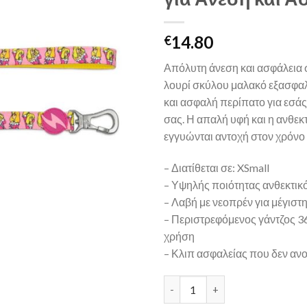
14.80
€
Απόλυτη άνεση και ασφάλεια 
λουρί σκύλου μαλακό εξασφαλ
και ασφαλή περίπατο για εσάς 
σας. Η απαλή υφή και η ανθεκ
εγγυώνται αντοχή στον χρόνο 
– Διατίθεται σε: XSmall
– Υψηλής ποιότητας ανθεκτικ
– Λαβή με νεοπρέν για μέγιστ
– Περιστρεφόμενος γάντζος 36
χρήση
– Κλιπ ασφαλείας που δεν ανο
Juliette XSmall – Λουρί Σκύλο