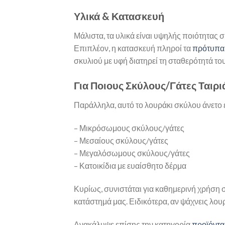
Υλικά & Κατασκευή
Μάλιστα, τα υλικά είναι υψηλής ποιότητας
Επιπλέον, η κατασκευή πληροί τα
πρότυπα 
σκυλιού με υφή διατηρεί τη σταθερότητά το
Για Ποιους Σκύλους/Γάτες Ταιρι
Παράλληλα, αυτό το λουράκι σκύλου άνετο εί
– Μικρόσωμους σκύλους/γάτες
– Μεσαίους σκύλους/γάτες
– Μεγαλόσωμους σκύλους/γάτες
– Κατοικίδια με ευαίσθητο δέρμα
Κυρίως, συνιστάται για καθημερινή χρήση 
κατάστημά μας. Ειδικότερα, αν ψάχνεις λο
Ανακάλυψε επίσης την κατηγορία
προϊόντα