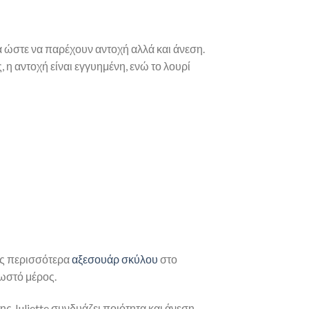
 ώστε να παρέχουν αντοχή αλλά και άνεση.
 η αντοχή είναι εγγυημένη, ενώ το λουρί
Δες περισσότερα
αξεσουάρ σκύλου
στο
σωστό μέρος.
ης Juliette συνδυάζει ποιότητα και άνεση,