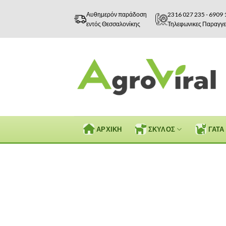
Skip
Αυθημερόν παράδοση
2316 027 235
-
6909 
to
εντός Θεσσαλονίκης
Τηλεφωνικες Παραγγε
content
ΑΡΧΙΚΗ
ΣΚΥΛΟΣ
ΓΑΤΑ