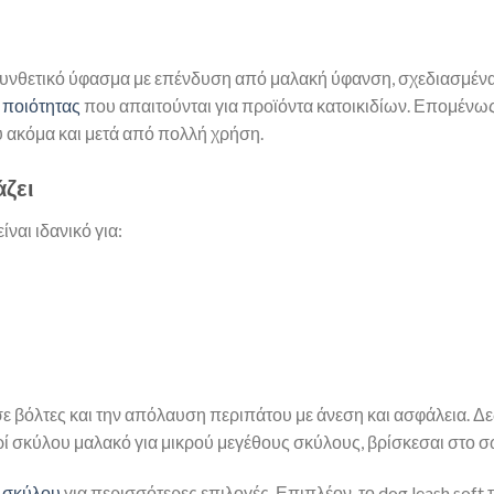
 συνθετικό ύφασμα με επένδυση από μαλακή ύφανση, σχεδιασμένα
ποιότητας
που απαιτούνται για προϊόντα κατοικιδίων. Επομένως,
υ ακόμα και μετά από πολλή χρήση.
άζει
ναι ιδανικό για:
σε βόλτες και την απόλαυση περιπάτου με άνεση και ασφάλεια. 
υρί σκύλου μαλακό για μικρού μεγέθους σκύλους, βρίσκεσαι στο 
 σκύλου
για περισσότερες επιλογές. Επιπλέον, το dog leash soft τ