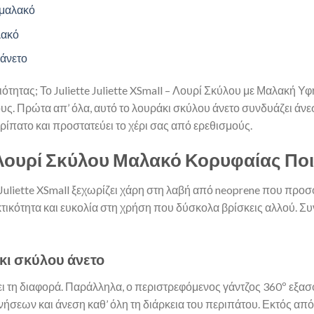
 μαλακό
λακό
 άνετο
ητας; Το Juliette Juliette XSmall – Λουρί Σκύλου με Μαλακή Υφ
υς. Πρώτα απ’ όλα, αυτό το λουράκι σκύλου άνετο συνδυάζει άνε
ρίπατο και προστατεύει το χέρι σας από ερεθισμούς.
l – Λουρί Σκύλου Μαλακό Κορυφαίας Πο
te Juliette XSmall ξεχωρίζει χάρη στη λαβή από neoprene που προ
τικότητα και ευκολία στη χρήση που δύσκολα βρίσκεις αλλού. Συν
άκι σκύλου άνετο
νει τη διαφορά. Παράλληλα, ο περιστρεφόμενος γάντζος 360º εξ
ήσεων και άνεση καθ’ όλη τη διάρκεια του περιπάτου. Εκτός από 