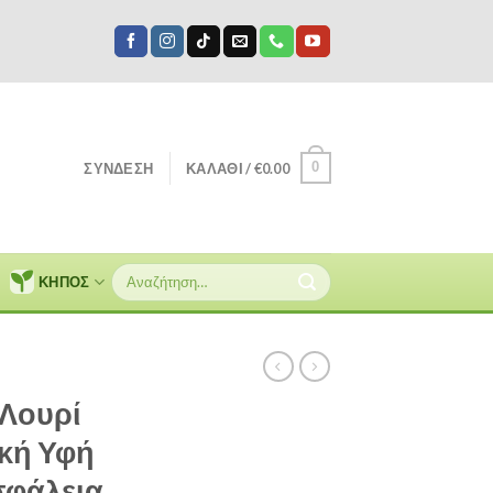
0
ΣΎΝΔΕΣΗ
ΚΑΛΆΘΙ /
€
0.00
Αναζήτηση
ΚΗΠΟΣ
για:
– Λουρί
κή Υφή
σφάλεια