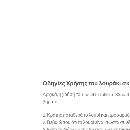
Οδηγίες Χρήσης του λουράκι σκ
Αρχικά, η χρήση του Juliette Juliette XSm
βήματα:
1. Κράτησε σταθερά το λουρί και προσαρμόσ
2. Βεβαιώσου ότι το λουρί είναι σωστά συνδε
3. Κατά τη διάρκεια της βόλτας, έλεγχε τακτ