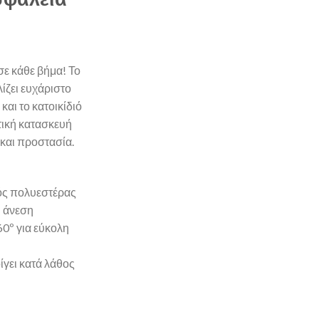
σε κάθε βήμα! Το
ίζει ευχάριστο
και το κατοικίδιό
τική κατασκευή
και προστασία.
ός πολυεστέρας
η άνεση
0º για εύκολη
ίγει κατά λάθος
υ με Μαλακή Υφή για Άνεση και Ασφάλεια ποσότητα