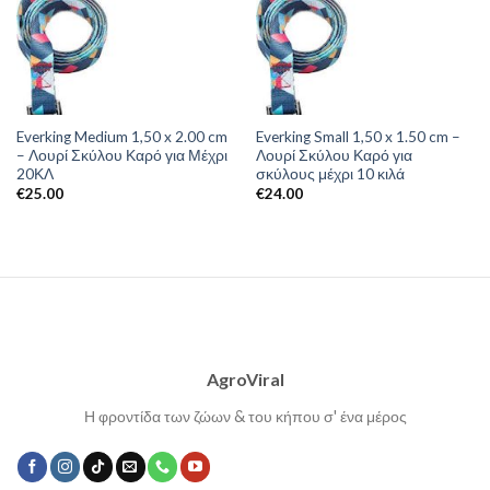
Everking Medium 1,50 x 2.00 cm
Everking Small 1,50 x 1.50 cm –
– Λουρί Σκύλου Καρό για Μέχρι
Λουρί Σκύλου Καρό για
20ΚΛ
σκύλους μέχρι 10 κιλά
€
25.00
€
24.00
AgroViral
Η φροντίδα των ζώων & του κήπου σ' ένα μέρος