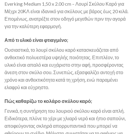
Everking Medium 1,50 x 2.00 cm – Λουρί Σκύλου Καρό για
Μέχρι 20ΚΛ είναι ιδανικό για σκύλους με βάρος έως 20 κιλά.
Επομένως, ανατρέξτε στον οδηγό μεγεθών πριν την αγορά
για την καλύτερη εφαρμογή.
Από τι υλικό είναι φτιαγμένο;
Ουσιαστικά, το λουρί σκύλου καρό κατασκευάζεται από
ανθεκτικό πολυεστέρα υψηλής ποιότητας. Επιπλέον, το
υλικό είναι απαλό και ευχάριστο στην αφή, προσφέροντας
άνεση στον σκύλο σου. Συνεπώς, εξασφαλίζει αντοχή στο
χρόνο και ανθεκτικότητα κατά τη χρήση, ενώ παραμένει
ελαφρύ και εύχρηστο.
Πώς καθαρίζω το κολάρο σκύλου καρό;
Γενικά, η συντήρηση του λουριού σκύλου καρό είναι απλή.
Ειδικότερα, πλύνε το χέρι με χλιαρό νερό και ήπιο σαπούνι,
αποφεύγοντας σκληρά απορρυπαντικά που μπορεί να
φθείρουν το σχέδιο. Μάλιστα, συνιστάται να το αφήνεις να