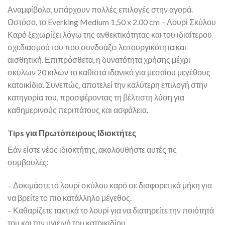
Αναμφίβολα, υπάρχουν πολλές επιλογές στην αγορά.
Ωστόσο, το Everking Medium 1,50 x 2.00 cm – Λουρί Σκύλου
Καρό ξεχωρίζει λόγω της ανθεκτικότητας και του ιδιαίτερου
σχεδιασμού του που συνδυάζει λειτουργικότητα και
αισθητική. Επιπρόσθετα, η δυνατότητα χρήσης μέχρι
σκύλων 20 κιλών το καθιστά ιδανικό για μεσαίου μεγέθους
κατοικίδια. Συνεπώς, αποτελεί την καλύτερη επιλογή στην
κατηγορία του, προσφέροντας τη βέλτιστη λύση για
καθημερινούς περιπάτους και ασφάλεια.
Tips για Πρωτόπειρους Ιδιοκτήτες
Εάν είστε νέος ιδιοκτήτης, ακολουθήστε αυτές τις
συμβουλές:
– Δοκιμάστε το λουρί σκύλου καρό σε διαφορετικά μήκη για
να βρείτε το πιο κατάλληλο μέγεθος.
– Καθαρίζετε τακτικά το λουρί για να διατηρείτε την ποιότητά
του και την υγιεινή του κατοικιδίου.