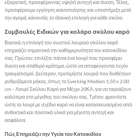
εξαιρετική, προσφέροντας υψηλή αντοχή και άνεση. Τέλος,
προσφέρουμε εγγύηση ικανοποίησης και υποστήριξη μετά
την αγορά, κάνοντάς το ιδανική επιλογή για κάθε σκύλο.
Συμβουλές Ειδικών για κολάρο σκύλου καρό
Βασικά, η επιλογή του σωστού λουριού σκύλου καρό
επηρεάζει σημαντικά την καθημερινότητα του κατοικιδίου
σας. Πρώτον, επιλέξτε πάντα ένα λουρί που προσφέρει
άνεση και σταθερό κράτημα, ώστε να αποφεύγονται τυχόν
τραυματισμοί. Δεύτερον, προτιμήστε λουριά που διαθέτουν
ρυθμιζόμενο μήκος, όπως το Everking Medium 1,50 x 2.00
cm – Λουρί Σκύλου Καρό για Μέχρι 20ΚΛ, για να ταιριάζουν
καλύτερα στο μέγεθος του σκύλου σας. Τρίτον, φροντίστε
ώστε το λουρί με σχέδιο καρό να είναι κατασκευασμένο από
ανθεκτικά και ποιοτικά υλικά για μέγιστη αντοχή και
ασφάλεια.
Πώς Επηρεάζει την Υγεία του Κατοικιδίου