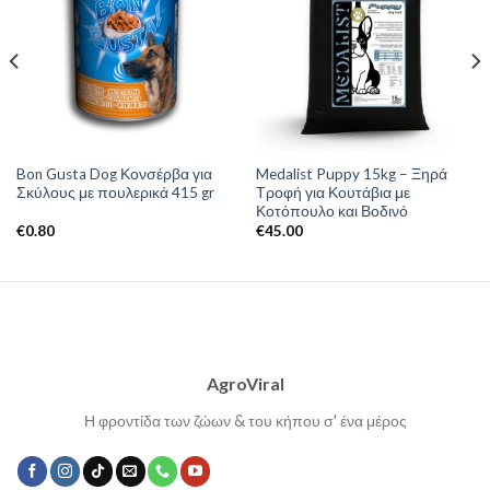
Bon Gusta Dog Κονσέρβα για
Medalist Puppy 15kg – Ξηρά
Σκύλους με πουλερικά 415 gr
Τροφή για Κουτάβια με
Κοτόπουλο και Βοδινό
€
0.80
€
45.00
AgroViral
Η φροντίδα των ζώων & του κήπου σ' ένα μέρος