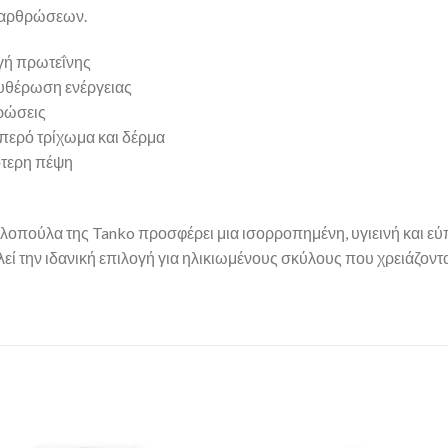
ι αρθρώσεων.
γή πρωτεΐνης
ευθέρωση ενέργειας
θρώσεις
μπερό τρίχωμα και δέρμα
ότερη πέψη
λοπούλα της Tanko προσφέρει μια ισορροπημένη, υγιεινή και εύ
εί την ιδανική επιλογή για ηλικιωμένους σκύλους που χρειάζοντα