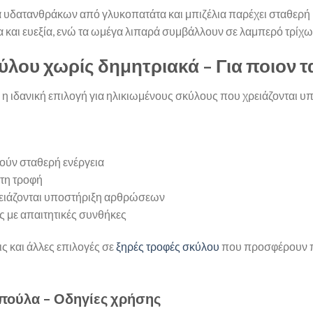
υδατανθράκων από γλυκοπατάτα και μπιζέλια παρέχει σταθερή 
 και ευεξία, ενώ τα ωμέγα λιπαρά συμβάλλουν σε λαμπερό τρίχωμ
ου χωρίς δημητριακά – Για ποιον τα
ι η ιδανική επιλογή για ηλικιωμένους σκύλους που χρειάζονται 
ούν σταθερή ενέργεια
πτη τροφή
ρειάζονται υποστήριξη αρθρώσεων
ς με απαιτητικές συνθήκες
ις και άλλες επιλογές σε
ξηρές τροφές σκύλου
που προσφέρουν πο
οπούλα – Οδηγίες χρήσης