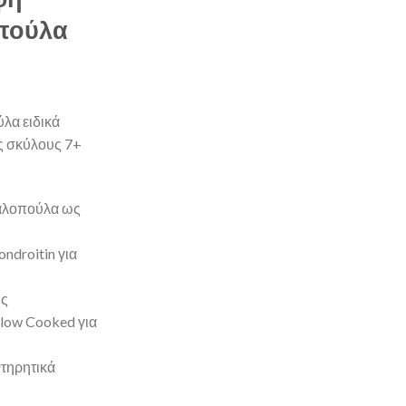
οπούλα
λα ειδικά
ς σκύλους 7+
γαλοπούλα ως
ondroitin για
υς
Slow Cooked για
τηρητικά
urkey Grain Free 10kg - Τροφή Σκύλου με Γαλοπούλα ποσότητα