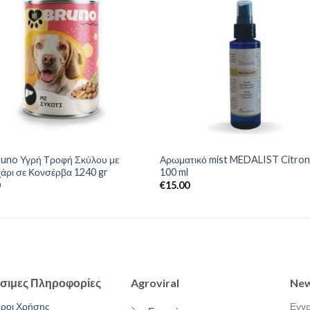
runo Υγρή Τροφή Σκύλου με
Αρωματικό mist MEDALIST Citron
άρι σε Κονσέρβα 1240 gr
100 ml
0
€
15.00
σιμες Πληροφορίες
Agroviral
New
ροι Χρήσης
Εγγρ