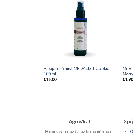
kg – Ξηρά Τροφή για
Αρωματικό mist MEDALIST Cookie
Mr B
ουλο και Βοδινό
100 ml
Μοσχ
€
15.00
€
1.9
AgroViral
Χρή
Η φροντίδα των ζώων & του κήπου σ'
Ό