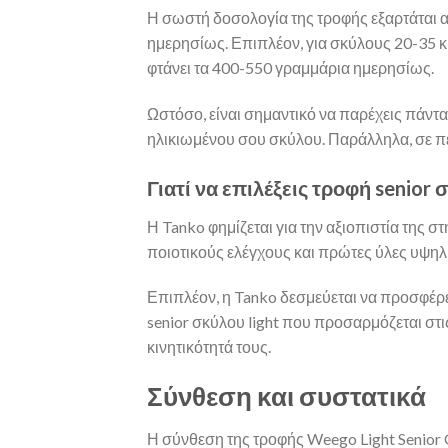
Η σωστή δοσολογία της τροφής εξαρτάται α
ημερησίως. Επιπλέον, για σκύλους 20-35 κ
φτάνει τα 400-550 γραμμάρια ημερησίως.
Ωστόσο, είναι σημαντικό να παρέχεις πάντ
ηλικιωμένου σου σκύλου. Παράλληλα, σε πε
Γιατί να επιλέξεις τροφή senior 
Η Tanko φημίζεται για την αξιοπιστία της 
ποιοτικούς ελέγχους και πρώτες ύλες υψηλή
Επιπλέον, η Tanko δεσμεύεται να προσφέρε
senior σκύλου light που προσαρμόζεται στ
κινητικότητά τους.
Σύνθεση και συστατικά
Η σύνθεση της τροφής Weego Light Senior 