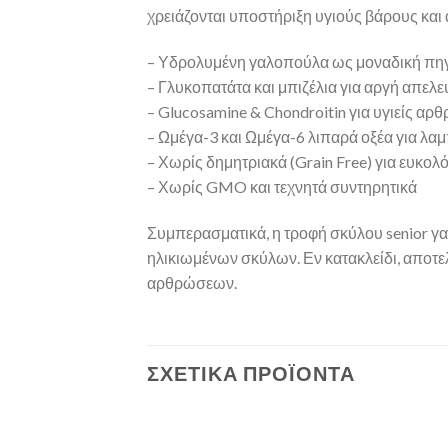
χρειάζονται υποστήριξη υγιούς βάρους κα
– Υδρολυμένη γαλοπούλα ως μοναδική πη
– Γλυκοπατάτα και μπιζέλια για αργή απελ
– Glucosamine & Chondroitin για υγιείς αρ
– Ωμέγα-3 και Ωμέγα-6 λιπαρά οξέα για λα
– Χωρίς δημητριακά (Grain Free) για ευκολ
– Χωρίς GMO και τεχνητά συντηρητικά
Συμπερασματικά, η τροφή σκύλου senior γα
ηλικιωμένων σκύλων. Εν κατακλείδι, αποτελ
αρθρώσεων.
ΣΧΕΤΙΚΆ ΠΡΟΪΌΝΤΑ