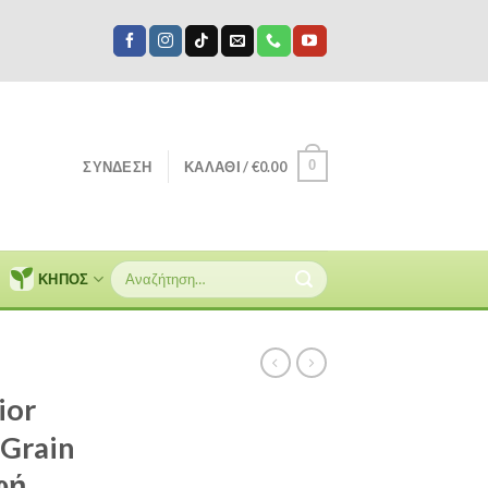
0
ΣΎΝΔΕΣΗ
ΚΑΛΆΘΙ /
€
0.00
Αναζήτηση
ΚΗΠΟΣ
για:
ior
Grain
φή