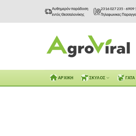
Skip
Αυθημερόν παράδοση
2316 027 235
-
6909 
to
εντός Θεσσαλονίκης
Τηλεφωνικες Παραγγε
content
ΑΡΧΙΚΗ
ΣΚΥΛΟΣ
ΓΑΤΑ