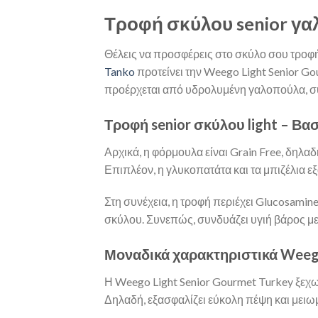
Τροφή σκύλου senior γαλ
Θέλεις να προσφέρεις στο σκύλο σου τροφή 
Tanko
προτείνει την Weego Light Senior Go
προέρχεται από υδρολυμένη γαλοπούλα, συμ
Τροφή senior σκύλου light – Βα
Αρχικά, η φόρμουλα είναι Grain Free, δηλα
Επιπλέον, η γλυκοπατάτα και τα μπιζέλια 
Στη συνέχεια, η τροφή περιέχει Glucosamin
σκύλου. Συνεπώς, συνδυάζει υγιή βάρος μ
Μοναδικά χαρακτηριστικά Weego
Η Weego Light Senior Gourmet Turkey ξεχ
Δηλαδή, εξασφαλίζει εύκολη πέψη και μειωμ