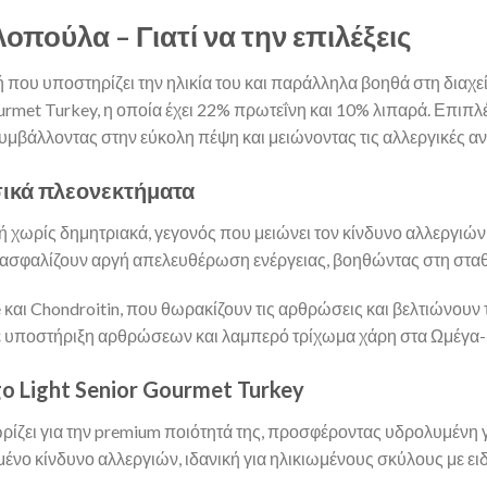
οπούλα – Γιατί να την επιλέξεις
που υποστηρίζει την ηλικία του και παράλληλα βοηθά στη διαχεί
urmet Turkey, η οποία έχει 22% πρωτεΐνη και 10% λιπαρά. Επιπ
βάλλοντας στην εύκολη πέψη και μειώνοντας τις αλλεργικές αν
σικά πλεονεκτήματα
δή χωρίς δημητριακά, γεγονός που μειώνει τον κίνδυνο αλλεργιών
εξασφαλίζουν αργή απελευθέρωση ενέργειας, βοηθώντας στη σταθ
e και Chondroitin, που θωρακίζουν τις αρθρώσεις και βελτιώνουν 
ε υποστήριξη αρθρώσεων και λαμπερό τρίχωμα χάρη στα Ωμέγα-3
 Light Senior Gourmet Turkey
ωρίζει για την premium ποιότητά της, προσφέροντας υδρολυμέν
ένο κίνδυνο αλλεργιών, ιδανική για ηλικιωμένους σκύλους με ει