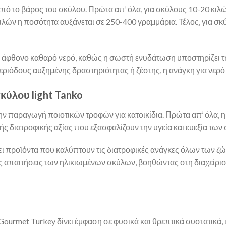
πό το βάρος του σκύλου. Πρώτα απ’ όλα, για σκύλους 10-20 κι
ιλών η ποσότητα αυξάνεται σε 250-400 γραμμάρια. Τέλος, για σκ
α άφθονο καθαρό νερό, καθώς η σωστή ενυδάτωση υποστηρίζει την
ριόδους αυξημένης δραστηριότητας ή ζέστης, η ανάγκη για νερό 
σκύλου light Tanko
στην παραγωγή ποιοτικών τροφών για κατοικίδια. Πρώτα απ’ όλα, 
ς διατροφικής αξίας που εξασφαλίζουν την υγεία και ευεξία των
ι προϊόντα που καλύπτουν τις διατροφικές ανάγκες όλων των ζώ
ις απαιτήσεις των ηλικιωμένων σκύλων, βοηθώντας στη διαχείρι
Gourmet Turkey δίνει έμφαση σε φυσικά και θρεπτικά συστατικά,