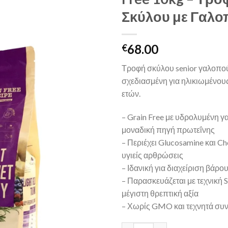
Σκύλου με Γαλ
68.00
€
Τροφή σκύλου senior γαλοπού
σχεδιασμένη για ηλικιωμένου
ετών.
– Grain Free με υδρολυμένη 
μοναδική πηγή πρωτεΐνης
– Περιέχει Glucosamine και Ch
υγιείς αρθρώσεις
– Ιδανική για διαχείριση βάρο
– Παρασκευάζεται με τεχνική 
μέγιστη θρεπτική αξία
– Χωρίς GMO και τεχνητά συν
Weego Light Senior Gourmet T