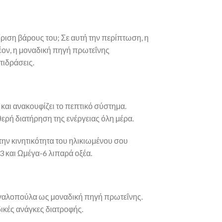
ριση βάρους του; Σε αυτή την περίπτωση, η
λέον, η μοναδική πηγή πρωτεΐνης
τιδράσεις.
 και ανακουφίζει το πεπτικό σύστημα.
ερή διατήρηση της ενέργειας όλη μέρα.
την κινητικότητα του ηλικιωμένου σου
 και Ωμέγα-6 λιπαρά οξέα.
η γαλοπούλα ως μοναδική πηγή πρωτεΐνης.
δικές ανάγκες διατροφής.