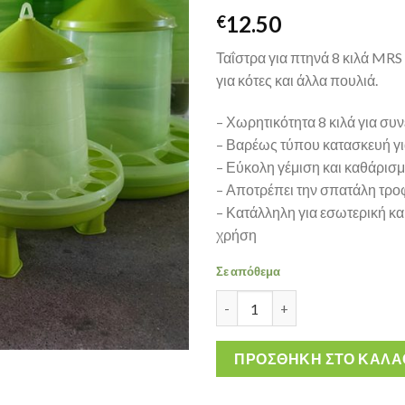
12.50
€
Ταΐστρα για πτηνά 8 κιλά MRS
για κότες και άλλα πουλιά.
– Χωρητικότητα 8 κιλά για συ
– Βαρέως τύπου κατασκευή γι
– Εύκολη γέμιση και καθάρισ
– Αποτρέπει την σπατάλη τρο
– Κατάλληλη για εσωτερική κα
χρήση
Σε απόθεμα
Ταΐστρα Για Πτηνά MRS BABS 
ΠΡΟΣΘΉΚΗ ΣΤΟ ΚΑΛΆ