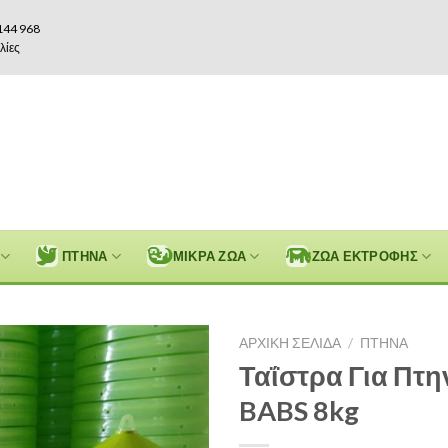
144 968
λίες
ΠΤΗΝΑ
ΜΙΚΡΑ ΖΩΑ
ΖΩΑ ΕΚΤΡΟΦΗΣ
ΑΡΧΙΚΉ ΣΕΛΊΔΑ
/
ΠΤΗΝΑ
Ταΐστρα Για Πτ
BABS 8kg