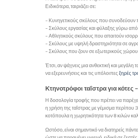
Ειδικότερα, ταιριάζει σε:
– Κυνηγετικούς σκύλους που συνοδεύουν 
– Σκύλους εργασίας και φύλαξης γύρω από
– Αθλητικούς σκύλους που απαιτούν ισορ
– Σκύλους με υψηλή δραστηριότητα σε αγρο
– Σκύλους που ζουν σε εξωτερικούς χώρου
Έτσι, αν ψάχνεις μια ανθεκτική και μεγάλη 
να εξερευνήσεις και τις υπόλοιπες
ξηρές τ
Κτηνοτρόφοι ταΐστρα για κότες 
Η δοσολογία τροφής που πρέπει να παρέχει
η χρήση της ταΐστρας με γέμισμα περίπου 3
κοτόπουλα η χωρητικότητα των 8 κιλών καλ
Ωστόσο, είναι σημαντικό να διατηρείς πάντ
ώστε να παραμένει υγιεινό, ειδικά σε ζεστέ