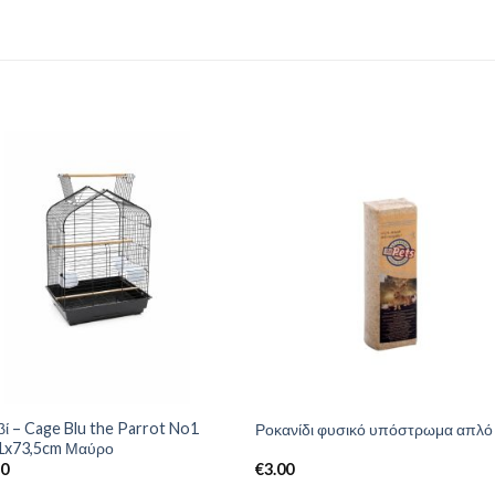
ί – Cage Blu the Parrot No1
Ροκανίδι φυσικό υπόστρωμα απλό 
1x73,5cm Μαύρο
50
€
3.00