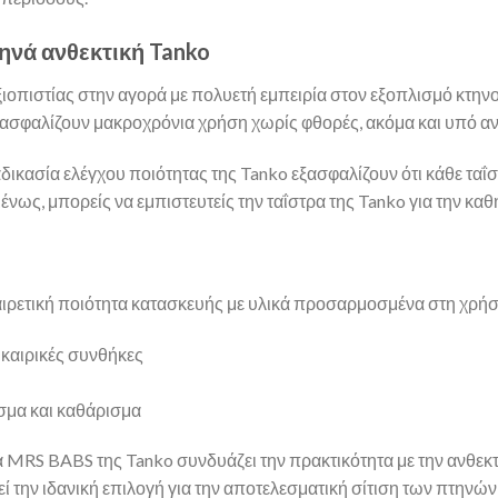
πτηνά ανθεκτική Tanko
ξιοπιστίας στην αγορά με πολυετή εμπειρία στον εξοπλισμό κτη
ασφαλίζουν μακροχρόνια χρήση χωρίς φθορές, ακόμα και υπό αντ
αδικασία ελέγχου ποιότητας της Tanko εξασφαλίζουν ότι κάθε τα
νως, μπορείς να εμπιστευτείς την ταΐστρα της Tanko για την κα
αιρετική ποιότητα κατασκευής με υλικά προσαρμοσμένα στη χρή
 καιρικές συνθήκες
σμα και καθάρισμα
ά MRS BABS της Tanko συνδυάζει την πρακτικότητα με την ανθεκτι
εί την ιδανική επιλογή για την αποτελεσματική σίτιση των πτηνών