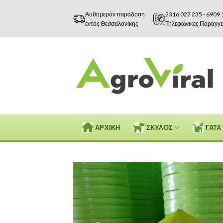
Skip
Αυθημερόν παράδοση
2316 027 235
-
6909 
to
εντός Θεσσαλονίκης
Τηλεφωνικες Παραγγε
content
ΑΡΧΙΚΗ
ΣΚΥΛΟΣ
ΓΑΤΑ