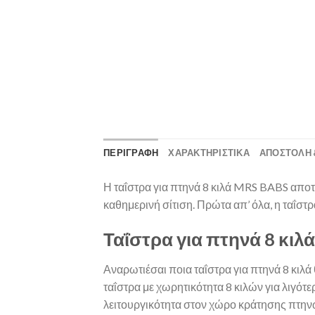
ΠΕΡΙΓΡΑΦΗ
ΧΑΡΑΚΤΗΡΙΣΤΙΚΑ
ΑΠΟΣΤΟΛΉ 
Η ταΐστρα για πτηνά 8 κιλά MRS BABS αποτε
καθημερινή σίτιση. Πρώτα απ’ όλα, η ταΐστ
Ταΐστρα για πτηνά 8 κιλά 
Αναρωτιέσαι ποια ταΐστρα για πτηνά 8 κιλ
ταΐστρα με χωρητικότητα 8 κιλών για λιγότε
λειτουργικότητα στον χώρο κράτησης πτην