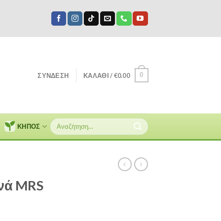
0
ΣΎΝΔΕΣΗ
ΚΑΛΆΘΙ /
€
0.00
Αναζήτηση
ΚΗΠΟΣ
για:
ηνά MRS