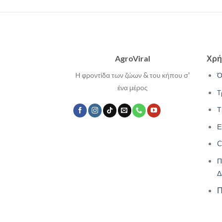
AgroViral
Χρή
Η φροντίδα των ζώων & του κήπου σ'
Ό
ένα μέρος
Τ
Τ
Ε
C
Π
Δ
Π