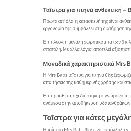
Ταΐστρα για πτηνά ανθεκτική –
Πρώτα απ’ όλα, η κατασκευή της είναι ανθεκ
εργονομία της συμβάλλει στη διατήρηση τη
Επιπλέον, η μεγάλη χωρητικότητα των 8 κιλ
σπατάλη. Με άλλα λόγια, αποτελεί αξιοπιστί
Μοναδικά χαρακτηριστικά Mrs B
Η Mrs Babs ταΐστρα για πτηνά 8kg ξεχωρίζε
απαιτήσεις της καθημερινής χρήσης και στις
Επιπρόσθετα, σχεδιάστηκε με γνώμονα τη μ
ανάμεσα στην αποθήκευση υδατανθράκων της
Ταΐστρα για κότες μεγάλη
Η ταΐστρα Mrs Babs 8kg είναι κατάλληλη γι