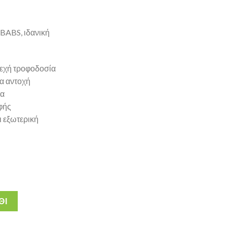
 BABS, ιδανική
νεχή τροφοδοσία
α αντοχή
μα
φής
ι εξωτερική
8kg ποσότητα
ΘΙ