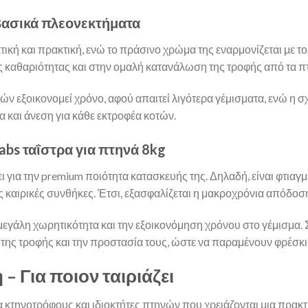
 Βασικά πλεονεκτήματα
τική και πρακτική, ενώ το πράσινο χρώμα της εναρμονίζεται με τ
ς καθαριότητας και στην ομαλή κατανάλωση της τροφής από τα π
ών εξοικονομεί χρόνο, αφού απαιτεί λιγότερα γέμισματα, ενώ η σ
α και άνεση για κάθε εκτροφέα κοτών.
abs ταΐστρα για πτηνά 8kg
ι για την premium ποιότητα κατασκευής της. Δηλαδή, είναι φτιαγ
 καιρικές συνθήκες. Έτσι, εξασφαλίζεται η μακροχρόνια απόδοση 
εγάλη χωρητικότητα και την εξοικονόμηση χρόνου στο γέμισμα. 
 τροφής και την προστασία τους, ώστε να παραμένουν φρέσκια κ
 – Για ποιον ταιριάζει
α κτηνοτρόφους και ιδιοκτήτες πτηνών που χρειάζονται μια πρακτ