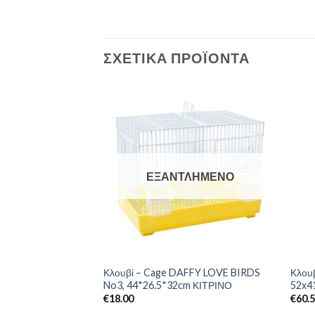
ΣΧΕΤΙΚΆ ΠΡΟΪΌΝΤΑ
ΕΞΑΝΤΛΗΜΈΝΟ
Κλουβί – Cage DAFFY LOVE BIRDS
Κλουβ
ά MRS BABS 6lt
No3, 44*26.5*32cm ΚΙΤΡΙΝΟ
52x4
€
18.00
€
60.