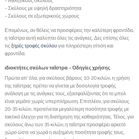
– Αθλητικούς σκύλους
– Σκύλους με υψηλή δραστηριότητα
– Σκύλους σε εξωτερικούς χώρους
Επομένως, αν θέλεις να προσφέρεις την καλύτερη φροντίδα,
η ταΐστρα αυτή καλύπτει όλες τις ανάγκες. Δες επίσης όλες
τις
ξηρές τροφές σκύλου
για πληρέστερη σίτιση και
φροντίδα.
ιδιοκτήτες σκύλων ταΐστρα – Οδηγίες χρήσης
Πρώτα απ’ όλα, για σκύλους βάρους 10-20 κιλών, η χρήση
της ταΐστρας πρέπει να γίνεται με δοσολογία τροφής
ανάλογη με τις ανάγκες τους, εξασφαλίζοντας ότι το μπολ
είναι γεμάτο χωρίς υπερπλήρωση. Επιπλέον, για σκύλους
20-35 κιλών, προτείνεται μεγαλύτερη ποσότητα τροφής με
τακτικό έλεγχο για τη διατήρηση της καθαριότητας. Τέλος, για
σκύλους άνω των 35 κιλών, η ταΐστρα προσφέρει αρκετό
χώρο ώστε να χωρά η αυξημένη ποσότητα τροφής τους,