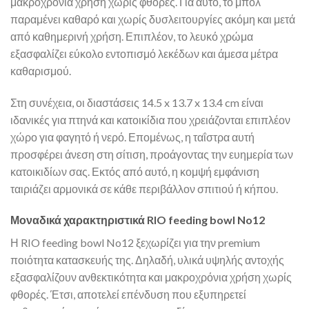
μακροχρόνια χρήση χωρίς φθορές. Για αυτό, το μπολ
παραμένει καθαρό και χωρίς δυσλειτουργίες ακόμη και μετά
από καθημερινή χρήση. Επιπλέον, το λευκό χρώμα
εξασφαλίζει εύκολο εντοπισμό λεκέδων και άμεσα μέτρα
καθαρισμού.
Στη συνέχεια, οι διαστάσεις 14.5 x 13.7 x 13.4 cm είναι
ιδανικές για πτηνά και κατοικίδια που χρειάζονται επιπλέον
χώρο για φαγητό ή νερό. Επομένως, η ταΐστρα αυτή
προσφέρει άνεση στη σίτιση, προάγοντας την ευημερία των
κατοικιδίων σας. Εκτός από αυτό, η κομψή εμφάνιση
ταιριάζει αρμονικά σε κάθε περιβάλλον σπιτιού ή κήπου.
Μοναδικά χαρακτηριστικά RIO feeding bowl No12
Η RIO feeding bowl No12 ξεχωρίζει για την premium
ποιότητα κατασκευής της. Δηλαδή, υλικά υψηλής αντοχής
εξασφαλίζουν ανθεκτικότητα και μακροχρόνια χρήση χωρίς
φθορές. Έτσι, αποτελεί επένδυση που εξυπηρετεί