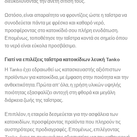
διευκολύνοντας την άνετη σίτισή τους.
Ωστόσο, είναι απαραίτητο να φροντίζεις ώστε η ταΐστρα να
συνοδεύεται πάντα με φρέσκο και καθαρό νερό,
προσφέροντας στο κατοικίδιό σου πλήρη ενυδάτωση.
Επομένως, τοποθέτησε την ταΐστρα κοντά σε σημείο όπου
το νερό είναι εύκολα προσβάσιμο.
Γιατί να επιλέξεις ταΐστρα κατοικίδιων λευκή Tanko
Η Tanko έχει εδραιωθεί ως κατασκευαστής αξιόπιστων
προϊόντων για κατοικίδια, με έμφαση στην ποιότητα και την
ανθεκτικότητα. Πρώτα απ’ όλα, η χρήση υλικών υψηλής
ποιότητας εξασφαλίζει αντοχή στη φθορά και μεγάλη
διάρκεια ζωής της ταΐστρας.
Επιπλέον, η εταιρεία δεσμεύεται για την ασφάλεια των
κατοικιδίων, προσφέροντας προϊόντα που πληρούν τις
αυστηρότερες προδιαγραφές. Επομένως, επιλέγοντας
Tanko, έχεις τη σιγουριά της αξιοπιστίας για την καθημερινή