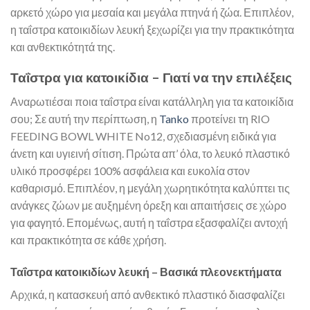
αρκετό χώρο για μεσαία και μεγάλα πτηνά ή ζώα. Επιπλέον,
η ταΐστρα κατοικιδίων λευκή ξεχωρίζει για την πρακτικότητα
και ανθεκτικότητά της.
Ταΐστρα για κατοικίδια – Γιατί να την επιλέξεις
Αναρωτιέσαι ποια ταΐστρα είναι κατάλληλη για τα κατοικίδια
σου; Σε αυτή την περίπτωση, η
Tanko
προτείνει τη RIO
FEEDING BOWL WHITE No12, σχεδιασμένη ειδικά για
άνετη και υγιεινή σίτιση. Πρώτα απ’ όλα, το λευκό πλαστικό
υλικό προσφέρει 100% ασφάλεια και ευκολία στον
καθαρισμό. Επιπλέον, η μεγάλη χωρητικότητα καλύπτει τις
ανάγκες ζώων με αυξημένη όρεξη και απαιτήσεις σε χώρο
για φαγητό. Επομένως, αυτή η ταΐστρα εξασφαλίζει αντοχή
και πρακτικότητα σε κάθε χρήση.
Ταΐστρα κατοικιδίων λευκή – Βασικά πλεονεκτήματα
Αρχικά, η κατασκευή από ανθεκτικό πλαστικό διασφαλίζει