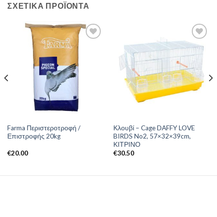
ΣΧΕΤΙΚΆ ΠΡΟΪΌΝΤΑ
Farma Περιστεροτροφή /
Κλουβί – Cage DAFFY LOVE
Επιστροφής 20kg
BIRDS No2, 57×32×39cm,
ΚΙΤΡΙΝΟ
€
20.00
€
30.50