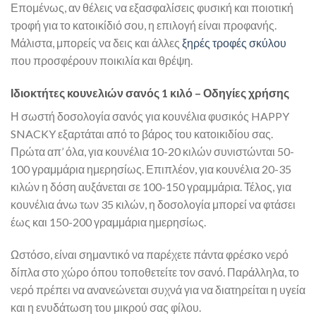
Επομένως, αν θέλεις να εξασφαλίσεις φυσική και ποιοτική
τροφή για το κατοικίδιό σου, η επιλογή είναι προφανής.
Μάλιστα, μπορείς να δεις και άλλες
ξηρές τροφές σκύλου
που προσφέρουν ποικιλία και θρέψη.
Ιδιοκτήτες κουνελιών σανός 1 κιλό – Οδηγίες χρήσης
Η σωστή δοσολογία σανός για κουνέλια φυσικός HAPPY
SNACKY εξαρτάται από το βάρος του κατοικιδίου σας.
Πρώτα απ’ όλα, για κουνέλια 10-20 κιλών συνιστώνται 50-
100 γραμμάρια ημερησίως. Επιπλέον, για κουνέλια 20-35
κιλών η δόση αυξάνεται σε 100-150 γραμμάρια. Τέλος, για
κουνέλια άνω των 35 κιλών, η δοσολογία μπορεί να φτάσει
έως και 150-200 γραμμάρια ημερησίως.
Ωστόσο, είναι σημαντικό να παρέχετε πάντα φρέσκο νερό
δίπλα στο χώρο όπου τοποθετείτε τον σανό. Παράλληλα, το
νερό πρέπει να ανανεώνεται συχνά για να διατηρείται η υγεία
και η ενυδάτωση του μικρού σας φίλου.