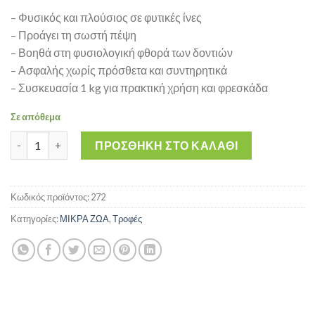
– Φυσικός και πλούσιος σε φυτικές ίνες
– Προάγει τη σωστή πέψη
– Βοηθά στη φυσιολογική φθορά των δοντιών
– Ασφαλής χωρίς πρόσθετα και συντηρητικά
– Συσκευασία 1 kg για πρακτική χρήση και φρεσκάδα
Σε απόθεμα
HAPPY SNACKY - Χόρτο - σανός για κουνέλια 1 kg ποσότητα
ΠΡΟΣΘΉΚΗ ΣΤΟ ΚΑΛΆΘΙ
Κωδικός προϊόντος:
272
Κατηγορίες:
ΜΙΚΡΑ ΖΩΑ
,
Τροφές