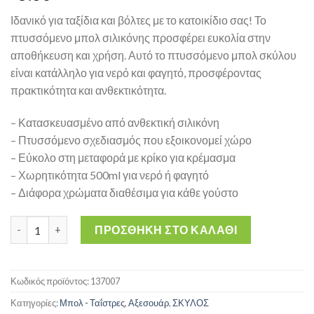
Ιδανικό για ταξίδια και βόλτες με το κατοικίδιο σας! Το
πτυσσόμενο μπολ σιλικόνης προσφέρει ευκολία στην
αποθήκευση και χρήση. Αυτό το πτυσσόμενο μπολ σκύλου
είναι κατάλληλο για νερό και φαγητό, προσφέροντας
πρακτικότητα και ανθεκτικότητα.
– Κατασκευασμένο από ανθεκτική σιλικόνη
– Πτυσσόμενο σχεδιασμός που εξοικονομεί χώρο
– Εύκολο στη μεταφορά με κρίκο για κρέμασμα
– Χωρητικότητα 500ml για νερό ή φαγητό
– Διάφορα χρώματα διαθέσιμα για κάθε γούστο
Akinu 500ml – Πτυσσόμενο Μπολ Φαγητού και Νερού για Σκύλο
ΠΡΟΣΘΉΚΗ ΣΤΟ ΚΑΛΆΘΙ
Κωδικός προϊόντος:
137007
Κατηγορίες:
Μπολ - Ταΐστρες
,
Αξεσουάρ
,
ΣΚΥΛΟΣ