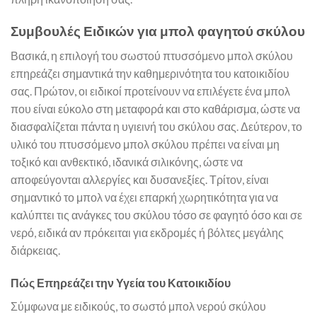
Συμβουλές Ειδικών για μπολ φαγητού σκύλου
Βασικά, η επιλογή του σωστού πτυσσόμενο μπολ σκύλου
επηρεάζει σημαντικά την καθημερινότητα του κατοικιδίου
σας. Πρώτον, οι ειδικοί προτείνουν να επιλέγετε ένα μπολ
που είναι εύκολο στη μεταφορά και στο καθάρισμα, ώστε να
διασφαλίζεται πάντα η υγιεινή του σκύλου σας. Δεύτερον, το
υλικό του πτυσσόμενο μπολ σκύλου πρέπει να είναι μη
τοξικό και ανθεκτικό, ιδανικά σιλικόνης, ώστε να
αποφεύγονται αλλεργίες και δυσανεξίες. Τρίτον, είναι
σημαντικό το μπολ να έχει επαρκή χωρητικότητα για να
καλύπτει τις ανάγκες του σκύλου τόσο σε φαγητό όσο και σε
νερό, ειδικά αν πρόκειται για εκδρομές ή βόλτες μεγάλης
διάρκειας.
Πώς Επηρεάζει την Υγεία του Κατοικιδίου
Σύμφωνα με ειδικούς, το σωστό μπολ νερού σκύλου