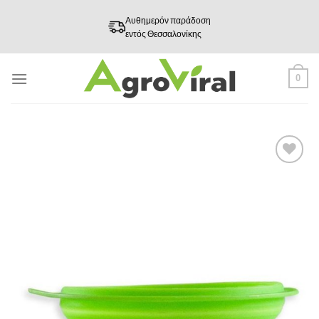
Skip
Αυθημερόν παράδοση
to
εντός Θεσσαλονίκης
content
0