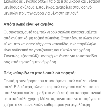
Σκύλους με μέγεθος 500ml ταιριάζει σε μικρού και μεσαίου
μεγέθους σκύλους. Επομένως, ανατρέξτε στον οδηγό
μεγεθών πριν την αγορά για βέλτιστη επιλογή.
Από τι υλικό είναι φτιαγμένο;
Ουσιαστικά, αυτό το μπολ νερού σκύλου κατασκευάζεται
από ανθεκτικό, μη τοξικό σιλικόνη. Επιπλέον, το υλικό είναι
εύκαμπτο και ασφαλές για το κατοικίδιο, ενώ παράλληλα
είναι ανθεκτικό σε γρατζουνιές και εύκολο στη χρήση.
Συνεπώς, εξασφαλίζει αντοχή και άνεση για το κατοικίδιό
σας κατά την καθημερινή χρήση.
Πώς καθαρίζω το μπολ σκυλιού φορητό;
Γενικά, η συντήρηση του πτυσσόμενο μπολ σκύλου είναι
απλή. Ειδικότερα, πλένετε το μπολ φαγητού σκύλου και το
μπολ νερού σκύλου με ζεστό νερό και ήπιο απορρυπαντικό
μετά από κάθε χρήση. Μάλιστα, συνιστάται να αποφύγετε τη
χρήση σκληρών υλικών καθαρισμού για μεγαλύτερη