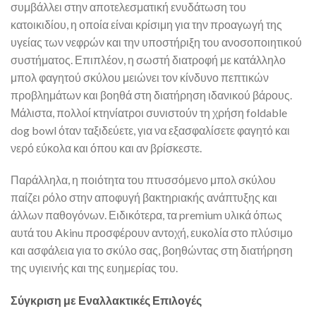
συμβάλλει στην αποτελεσματική ενυδάτωση του
κατοικιδίου, η οποία είναι κρίσιμη για την προαγωγή της
υγείας των νεφρών και την υποστήριξη του ανοσοποιητικού
συστήματος. Επιπλέον, η σωστή διατροφή με κατάλληλο
μπολ φαγητού σκύλου μειώνει τον κίνδυνο πεπτικών
προβλημάτων και βοηθά στη διατήρηση ιδανικού βάρους.
Μάλιστα, πολλοί κτηνίατροι συνιστούν τη χρήση foldable
dog bowl όταν ταξιδεύετε, για να εξασφαλίσετε φαγητό και
νερό εύκολα και όπου και αν βρίσκεστε.
Παράλληλα, η ποιότητα του πτυσσόμενο μπολ σκύλου
παίζει ρόλο στην αποφυγή βακτηριακής ανάπτυξης και
άλλων παθογόνων. Ειδικότερα, τα premium υλικά όπως
αυτά του Akinu προσφέρουν αντοχή, ευκολία στο πλύσιμο
και ασφάλεια για το σκύλο σας, βοηθώντας στη διατήρηση
της υγιεινής και της ευημερίας του.
Σύγκριση με Εναλλακτικές Επιλογές