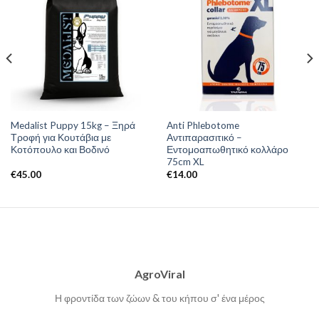
Medalist Puppy 15kg – Ξηρά
Anti Phlebotome
Τροφή για Κουτάβια με
Αντιπαρασιτικό –
Κοτόπουλο και Βοδινό
Εντομοαπωθητικό κολλάρο
75cm XL
€
45.00
€
14.00
AgroViral
Η φροντίδα των ζώων & του κήπου σ' ένα μέρος