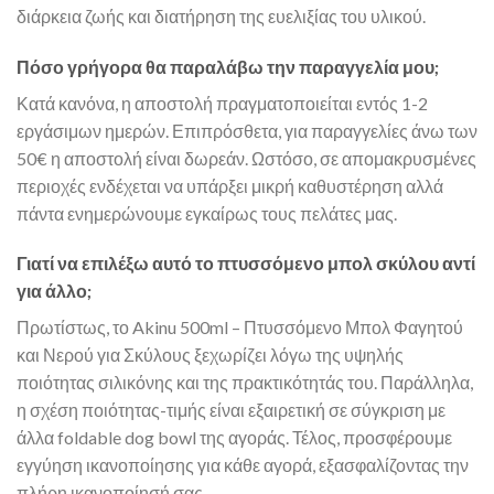
διάρκεια ζωής και διατήρηση της ευελιξίας του υλικού.
Πόσο γρήγορα θα παραλάβω την παραγγελία μου;
Κατά κανόνα, η αποστολή πραγματοποιείται εντός 1-2
εργάσιμων ημερών. Επιπρόσθετα, για παραγγελίες άνω των
50€ η αποστολή είναι δωρεάν. Ωστόσο, σε απομακρυσμένες
περιοχές ενδέχεται να υπάρξει μικρή καθυστέρηση αλλά
πάντα ενημερώνουμε εγκαίρως τους πελάτες μας.
Γιατί να επιλέξω αυτό το πτυσσόμενο μπολ σκύλου αντί
για άλλο;
Πρωτίστως, το Akinu 500ml – Πτυσσόμενο Μπολ Φαγητού
και Νερού για Σκύλους ξεχωρίζει λόγω της υψηλής
ποιότητας σιλικόνης και της πρακτικότητάς του. Παράλληλα,
η σχέση ποιότητας-τιμής είναι εξαιρετική σε σύγκριση με
άλλα foldable dog bowl της αγοράς. Τέλος, προσφέρουμε
εγγύηση ικανοποίησης για κάθε αγορά, εξασφαλίζοντας την
πλήρη ικανοποίησή σας.