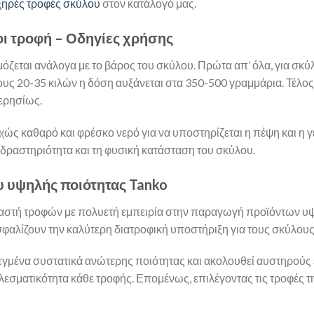
ξηρές τροφές σκύλου
στον κατάλογό μας.
ι τροφή – Οδηγίες χρήσης
όζεται ανάλογα με το βάρος του σκύλου. Πρώτα απ’ όλα, για σκύ
υς 20-35 κιλών η δόση αυξάνεται στα 350-500 γραμμάρια. Τέλος,
ερησίως.
χώς καθαρό και φρέσκο νερό για να υποστηρίζεται η πέψη και η γε
δραστηριότητα και τη φυσική κατάσταση του σκύλου.
ου υψηλής ποιότητας Tanko
υαστή τροφών με πολυετή εμπειρία στην παραγωγή προϊόντων υψ
φαλίζουν την καλύτερη διατροφική υποστήριξη για τους σκύλους
εγμένα συστατικά ανώτερης ποιότητας και ακολουθεί αυστηρούς
ελεσματικότητα κάθε τροφής. Επομένως, επιλέγοντας τις τροφές 