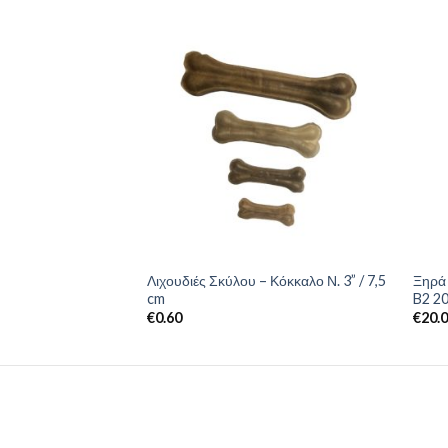
οφή Σκύλου με
Λιχουδιές Σκύλου – Κόκκαλο Ν. 3” / 7,5
Ξηρά
ρβα 1240 gr
cm
B2 20
€
0.60
€
20.