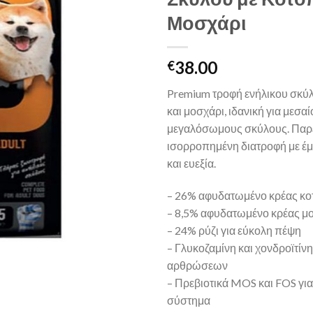
Μοσχάρι
38.00
€
Premium τροφή ενήλικου σκύ
και μοσχάρι, ιδανική για μεσαί
μεγαλόσωμους σκύλους. Παρέ
ισορροπημένη διατροφή με έμ
και ευεξία.
– 26% αφυδατωμένο κρέας κ
– 8,5% αφυδατωμένο κρέας μ
– 24% ρύζι για εύκολη πέψη
– Γλυκοζαμίνη και χονδροϊτίν
αρθρώσεων
– Πρεβιοτικά MOS και FOS για
σύστημα