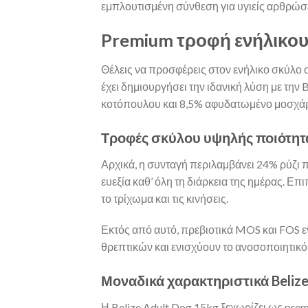
εμπλουτισμένη σύνθεση για υγιείς αρθρώσε
Premium τροφή ενήλικου 
Θέλεις να προσφέρεις στον ενήλικο σκύλο σ
έχει δημιουργήσει την ιδανική λύση με τη
κοτόπουλου και 8,5% αφυδατωμένο μοσχάρι.
Τροφές σκύλου υψηλής ποιότητ
Αρχικά, η συνταγή περιλαμβάνει 24% ρύζι 
ευεξία καθ’ όλη τη διάρκεια της ημέρας. Ε
το τρίχωμα και τις κινήσεις.
Εκτός από αυτό, πρεβιοτικά MOS και FOS ε
θρεπτικών και ενισχύουν το ανοσοποιητικό 
Μοναδικά χαρακτηριστικά Belize
Η Belize Adult Dog 15kg ξεχωρίζει ως pre