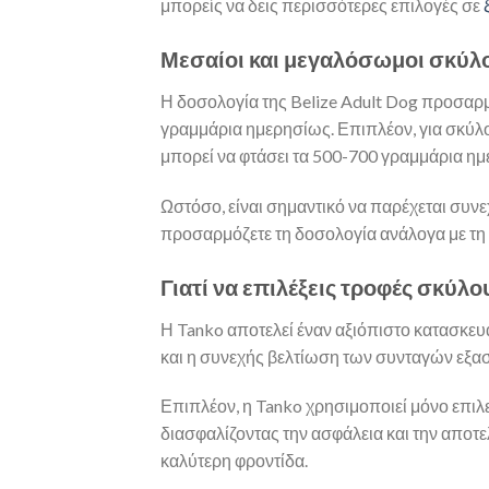
μπορείς να δεις περισσότερες επιλογές σε
Μεσαίοι και μεγαλόσωμοι σκύλο
Η δοσολογία της Belize Adult Dog προσαρμ
γραμμάρια ημερησίως. Επιπλέον, για σκύλο
μπορεί να φτάσει τα 500-700 γραμμάρια ημ
Ωστόσο, είναι σημαντικό να παρέχεται συνε
προσαρμόζετε τη δοσολογία ανάλογα με τη 
Γιατί να επιλέξεις τροφές σκύλ
Η Tanko αποτελεί έναν αξιόπιστο κατασκε
και η συνεχής βελτίωση των συνταγών εξασ
Επιπλέον, η Tanko χρησιμοποιεί μόνο επιλ
διασφαλίζοντας την ασφάλεια και την αποτ
καλύτερη φροντίδα.