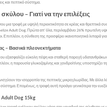
ις και πεπτικό σύστημα.
σκύλου – Γιατί να την επιλέξεις
ου μια τροφή με υψηλή περιεκτικότητα σε κρέας και θρεπτικά συ
ν Belize Adult Dog. Πρώτα απ’ όλα, περιλαμβάνει 26% πρωτεΐνη
 Επιπλέον, η σύνθεση της προσφέρει ικανοποιητικά λιπαρά για μ
ας – Βασικά πλεονεκτήματα
που εξασφαλίζει εύκολη πέψη και σταθερή παροχή υδατανθράκων.
πιπλέον, η παρουσία γλυκοζαμίνης και χονδροϊτίνης υποστηρίζει
νισχύουν την ισορροπία της πεπτικής μικροχλωρίδας. Με άλλα 
σύστημα. Επομένως, η τροφή αυτή προάγει γενικότερα την ευεξία
 Adult Dog 15kg
mium τροφή ενήλικου σκύλου χάρη στη μοναδική της σύνθεση με 