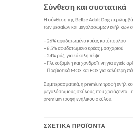
Σύνθεση και συστατικά
Η σύνθεση της Belize Adult Dog περιλαμβά
των μεσαίων και μεγαλόσωμων ενήλικων 
– 26% αφυδατωμένο κρέας κοτόπουλου
– 8,5% αφυδατωμένο κρέας μοσχαριού
– 24% ρύζι για εύκολη πέψη
– Γλυκοζαμίνη και χονδροϊτίνη για υγιείς α
– Πρεβιοτικά MOS και FOS για καλύτερη π
Συμπερασματικά, η premium τροφή ενήλικου
μεγαλόσωμους σκύλους που χρειάζονται υποστ
premium τροφή ενήλικου σκύλου.
ΣΧΕΤΙΚΆ ΠΡΟΪΌΝΤΑ