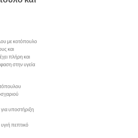
λου με κοτόπουλο
ους και
χει πλήρη και
φαση στην υγεία
οτόπουλου
οσχαριού
η για υποστήριξη
 υγιή πεπτικό