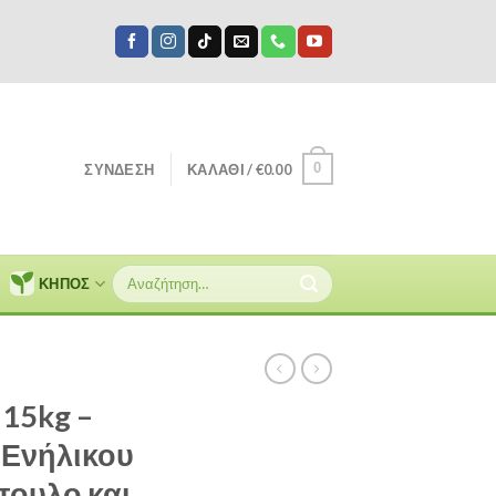
0
ΣΎΝΔΕΣΗ
ΚΑΛΆΘΙ /
€
0.00
Αναζήτηση
ΚΗΠΟΣ
για:
 15kg –
 Ενήλικου
πουλο και