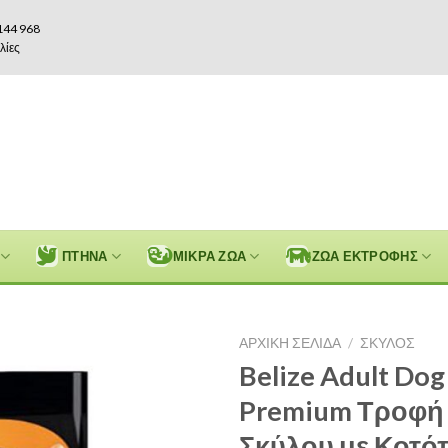
144 968
λίες
ΠΤΗΝΑ
ΜΙΚΡΑ ΖΩΑ
ΖΩΑ ΕΚΤΡΟΦΗΣ
ΑΡΧΙΚΉ ΣΕΛΊΔΑ
/
ΣΚΥΛΟΣ
Belize Adult Dog
Premium Τροφή
Σκύλου με Κοτό