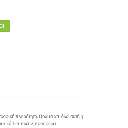
ium Τροφή Ενήλικου Σκύλου με Κοτόπουλο και Μοσχάρι ποσότητα
ΘΙ
τροφική πληρότητα. Πρώτα απ’ όλα, αυτή η
ατικά. Επιπλέον, προσφέρει