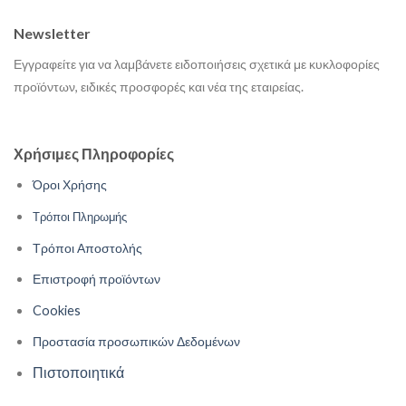
Newsletter
Εγγραφείτε για να λαμβάνετε ειδοποιήσεις σχετικά με κυκλοφορίες
προϊόντων, ειδικές προσφορές και νέα της εταιρείας.
Χρήσιμες Πληροφορίες
Όροι Χρήσης
Τρόποι Πληρωμής
Τρόποι Αποστολής
Επιστροφή προϊόντων
Cookies
Προστασία προσωπικών Δεδομένων
Πιστοποιητικά