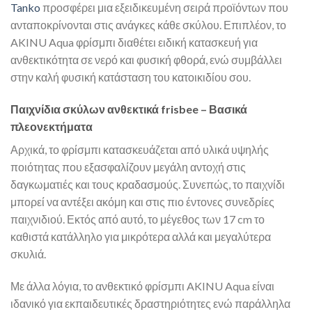
Tanko
προσφέρει μια εξειδικευμένη σειρά προϊόντων που
ανταποκρίνονται στις ανάγκες κάθε σκύλου. Επιπλέον, το
AKINU Aqua φρίσμπι διαθέτει ειδική κατασκευή για
ανθεκτικότητα σε νερό και φυσική φθορά, ενώ συμβάλλει
στην καλή φυσική κατάσταση του κατοικιδίου σου.
Παιχνίδια σκύλων ανθεκτικά frisbee – Βασικά
πλεονεκτήματα
Αρχικά, το φρίσμπι κατασκευάζεται από υλικά υψηλής
ποιότητας που εξασφαλίζουν μεγάλη αντοχή στις
δαγκωματιές και τους κραδασμούς. Συνεπώς, το παιχνίδι
μπορεί να αντέξει ακόμη και στις πιο έντονες συνεδρίες
παιχνιδιού. Εκτός από αυτό, το μέγεθος των 17 cm το
καθιστά κατάλληλο για μικρότερα αλλά και μεγαλύτερα
σκυλιά.
Με άλλα λόγια, το ανθεκτικό φρίσμπι AKINU Aqua είναι
ιδανικό για εκπαιδευτικές δραστηριότητες ενώ παράλληλα