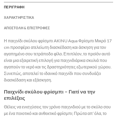
ΠΕΡΙΓΡΑΦΗ
ΧΑΡΑΚΤΗΡΙΣΤΙΚΑ
ΑΠΟΣΤΟΛΉ & ΕΠΙΣΤΡΟΦΈΣ
Η παιχνίδι σκύλου φρίσμπι AKINU Aqua Φρίσμπι Μικρό 17
cm προσφέρει ατελείωτη διασκέδαση και άσκηση για τον
αγαπημένο σου τετράποδο φίλο. Επιπλέον, το προϊόν αυτό
είναι μια εξαιρετική επιλογή για παιχνιδιάρικα σκυλιά που
αγαπούν το νερό και τις δραστηριότητες εξωτερικού χώρου.
Συνεπώς, αποτελεί το ιδανικό παιχνίδι που συνδυάζει
διασκέδαση και εξάσκηση.
Παιχνίδι σκύλου φρίσμπι – Γιατί να την
επιλέξεις
Θέλεις να ενισχύσεις τον χρόνο παιχνιδιού με το σκύλο σου
με ένα ποιοτικό και ανθεκτικό φρίσμπι; Πρώτα απ’ όλα, το