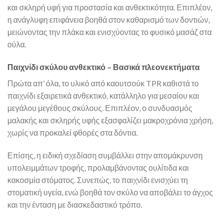
και σκληρή υφή για προστασία και ανθεκτικότητα. Επιπλέον,
η ανάγλυφη επιφάνεια βοηθά στον καθαρισμό των δοντιών,
μειώνοντας την πλάκα και ενισχύοντας το φυσικό μασάζ στα
ούλα.
Παιχνίδι σκύλου ανθεκτικό – Βασικά πλεονεκτήματα
Πρώτα απ’ όλα, το υλικό από καουτσούκ TPR καθιστά το
παιχνίδι εξαιρετικά ανθεκτικό, κατάλληλο για μεσαίου και
μεγάλου μεγέθους σκύλους. Επιπλέον, ο συνδυασμός
μαλακής και σκληρής υφής εξασφαλίζει μακροχρόνια χρήση,
χωρίς να προκαλεί φθορές στα δόντια.
Επίσης, η ειδική σχεδίαση συμβάλλει στην απομάκρυνση
υπολειμμάτων τροφής, προλαμβάνοντας ουλίτιδα και
κακοσμία στόματος. Συνεπώς, το παιχνίδι ενισχύει τη
στοματική υγεία, ενώ βοηθά τον σκύλο να αποβάλει το άγχος
και την ένταση με διασκεδαστικό τρόπο.