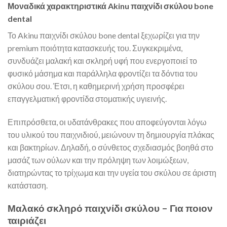
Μοναδικά χαρακτηριστικά Akinu παιχνίδι σκύλου bone
dental
Το Akinu παιχνίδι σκύλου bone dental ξεχωρίζει για την
premium ποιότητα κατασκευής του. Συγκεκριμένα,
συνδυάζει μαλακή και σκληρή υφή που ενεργοποιεί το
φυσικό μάσημα και παράλληλα φροντίζει τα δόντια του
σκύλου σου. Έτσι, η καθημερινή χρήση προσφέρει
επαγγελματική φροντίδα στοματικής υγιεινής.
Επιπρόσθετα, οι υδατάνθρακες που αποφεύγονται λόγω
του υλικού του παιχνιδιού, μειώνουν τη δημιουργία πλάκας
και βακτηρίων. Δηλαδή, ο σύνθετος σχεδιασμός βοηθά στο
μασάζ των ούλων και την πρόληψη των λοιμώξεων,
διατηρώντας το τρίχωμα και την υγεία του σκύλου σε άριστη
κατάσταση.
Μαλακό σκληρό παιχνίδι σκύλου – Για ποιον
ταιριάζει