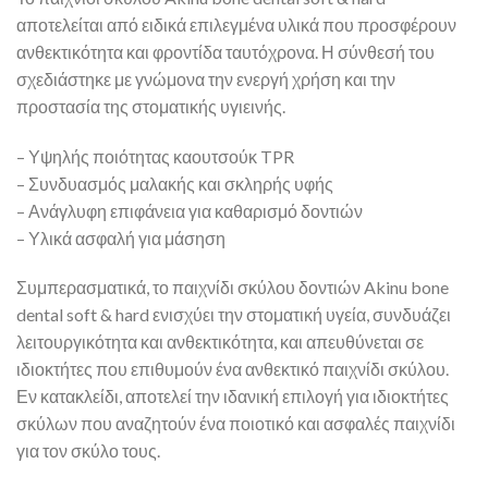
αποτελείται από ειδικά επιλεγμένα υλικά που προσφέρουν
ανθεκτικότητα και φροντίδα ταυτόχρονα. Η σύνθεσή του
σχεδιάστηκε με γνώμονα την ενεργή χρήση και την
προστασία της στοματικής υγιεινής.
– Υψηλής ποιότητας καουτσούκ TPR
– Συνδυασμός μαλακής και σκληρής υφής
– Ανάγλυφη επιφάνεια για καθαρισμό δοντιών
– Υλικά ασφαλή για μάσηση
Συμπερασματικά, το παιχνίδι σκύλου δοντιών Akinu bone
dental soft & hard ενισχύει την στοματική υγεία, συνδυάζει
λειτουργικότητα και ανθεκτικότητα, και απευθύνεται σε
ιδιοκτήτες που επιθυμούν ένα ανθεκτικό παιχνίδι σκύλου.
Εν κατακλείδι, αποτελεί την ιδανική επιλογή για ιδιοκτήτες
σκύλων που αναζητούν ένα ποιοτικό και ασφαλές παιχνίδι
για τον σκύλο τους.