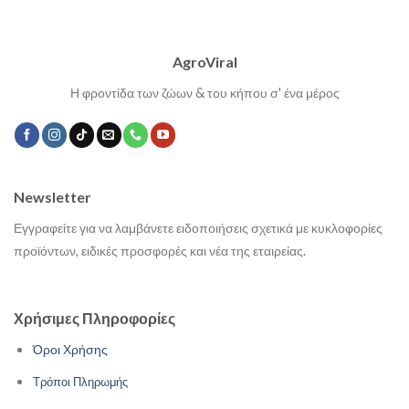
AgroViral
Η φροντίδα των ζώων & του κήπου σ' ένα μέρος
Newsletter
Εγγραφείτε για να λαμβάνετε ειδοποιήσεις σχετικά με κυκλοφορίες
προϊόντων, ειδικές προσφορές και νέα της εταιρείας.
Χρήσιμες Πληροφορίες
Όροι Χρήσης
Τρόποι Πληρωμής