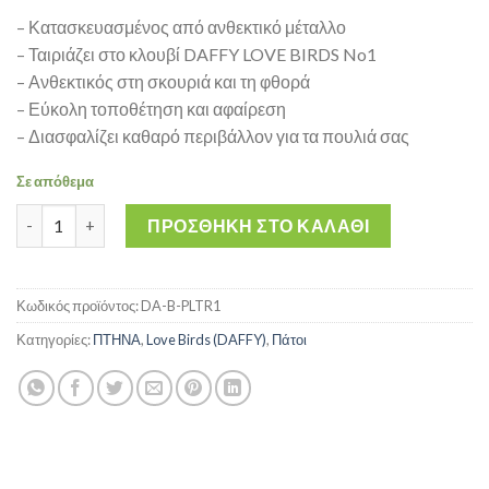
– Κατασκευασμένος από ανθεκτικό μέταλλο
– Ταιριάζει στο κλουβί DAFFY LOVE BIRDS No1
– Ανθεκτικός στη σκουριά και τη φθορά
– Εύκολη τοποθέτηση και αφαίρεση
– Διασφαλίζει καθαρό περιβάλλον για τα πουλιά σας
Σε απόθεμα
Πάτος Κλουβιού - Metal Tray DAFFY LOVE BIRDS for No1 ποσό
ΠΡΟΣΘΉΚΗ ΣΤΟ ΚΑΛΆΘΙ
Κωδικός προϊόντος:
DA-B-PLTR1
Κατηγορίες:
ΠΤΗΝΑ
,
Love Birds (DAFFY)
,
Πάτοι