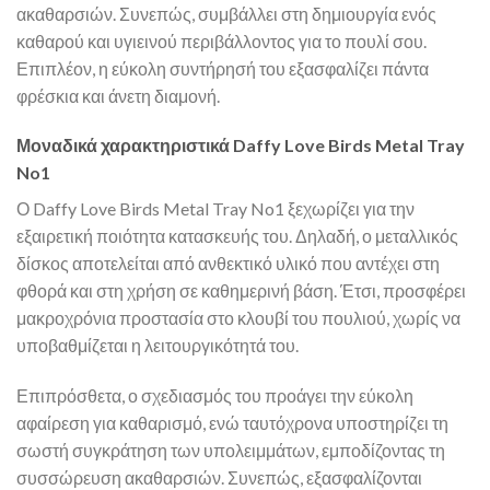
ακαθαρσιών. Συνεπώς, συμβάλλει στη δημιουργία ενός
καθαρού και υγιεινού περιβάλλοντος για το πουλί σου.
Επιπλέον, η εύκολη συντήρησή του εξασφαλίζει πάντα
φρέσκια και άνετη διαμονή.
Μοναδικά χαρακτηριστικά Daffy Love Birds Metal Tray
No1
Ο Daffy Love Birds Metal Tray No1 ξεχωρίζει για την
εξαιρετική ποιότητα κατασκευής του. Δηλαδή, ο μεταλλικός
δίσκος αποτελείται από ανθεκτικό υλικό που αντέχει στη
φθορά και στη χρήση σε καθημερινή βάση. Έτσι, προσφέρει
μακροχρόνια προστασία στο κλουβί του πουλιού, χωρίς να
υποβαθμίζεται η λειτουργικότητά του.
Επιπρόσθετα, ο σχεδιασμός του προάγει την εύκολη
αφαίρεση για καθαρισμό, ενώ ταυτόχρονα υποστηρίζει τη
σωστή συγκράτηση των υπολειμμάτων, εμποδίζοντας τη
συσσώρευση ακαθαρσιών. Συνεπώς, εξασφαλίζονται