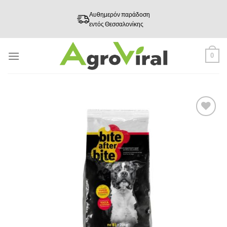
Skip
Αυθημερόν παράδοση
to
εντός Θεσσαλονίκης
content
0