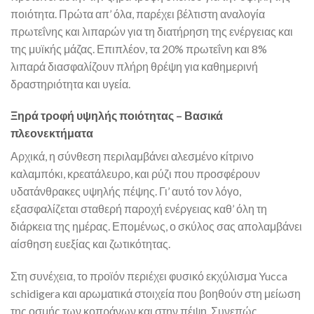
ποιότητα. Πρώτα απ’ όλα, παρέχει βέλτιστη αναλογία
πρωτεΐνης και λιπαρών για τη διατήρηση της ενέργειας και
της μυϊκής μάζας. Επιπλέον, τα 20% πρωτεΐνη και 8%
λιπαρά διασφαλίζουν πλήρη θρέψη για καθημερινή
δραστηριότητα και υγεία.
Ξηρά τροφή υψηλής ποιότητας – Βασικά
πλεονεκτήματα
Αρχικά, η σύνθεση περιλαμβάνει αλεσμένο κίτρινο
καλαμπόκι, κρεατάλευρο, και ρύζι που προσφέρουν
υδατάνθρακες υψηλής πέψης. Γι’ αυτό τον λόγο,
εξασφαλίζεται σταθερή παροχή ενέργειας καθ’ όλη τη
διάρκεια της ημέρας. Επομένως, ο σκύλος σας απολαμβάνει
αίσθηση ευεξίας και ζωτικότητας.
Στη συνέχεια, το προϊόν περιέχει φυσικό εκχύλισμα Yucca
schidigera και αρωματικά στοιχεία που βοηθούν στη μείωση
της οσμής των κοπράνων και στην πέψη. Συνεπώς,