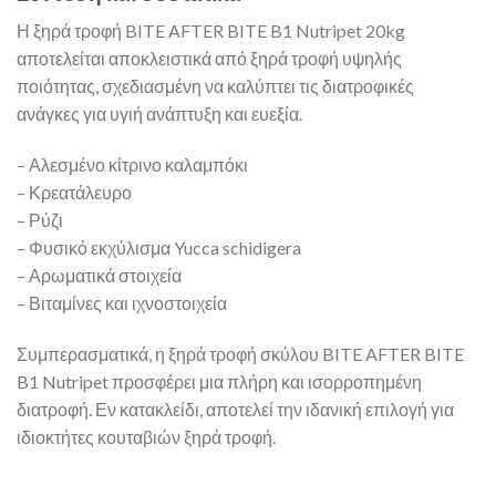
Η ξηρά τροφή BITE AFTER BITE B1 Nutripet 20kg
αποτελείται αποκλειστικά από ξηρά τροφή υψηλής
ποιότητας, σχεδιασμένη να καλύπτει τις διατροφικές
ανάγκες για υγιή ανάπτυξη και ευεξία.
– Αλεσμένο κίτρινο καλαμπόκι
– Κρεατάλευρο
– Ρύζι
– Φυσικό εκχύλισμα Yucca schidigera
– Αρωματικά στοιχεία
– Βιταμίνες και ιχνοστοιχεία
Συμπερασματικά, η ξηρά τροφή σκύλου BITE AFTER BITE
B1 Nutripet προσφέρει μια πλήρη και ισορροπημένη
διατροφή. Εν κατακλείδι, αποτελεί την ιδανική επιλογή για
ιδιοκτήτες κουταβιών ξηρά τροφή.