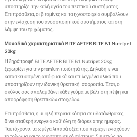
υποστηρίζει την καλή υγεία του πεπτικού συστήματος.
Επιπρόσθετα, οι βιταμίνες και τα ιχνοστοιχεία συμβάλλουν
στην ενίσχυση του ανοσοποιητικού συστήματος και στη
λάμψη του τριχώματος.
Μοναδικά χαρακτηριστικά BITE AFTER BITE B1 Nutripet
20kg
Η ξηρά τροφή BITE AFTER BITE B1 Nutripet 20kg
ξεχωρίζει για την premium ποιότητά της. Δηλαδή, είναι
κατασκευασμένη από φυσικά και επιλεγμένα υλικά που
υποστηρίζουν την ιδανική θρεπτική ισορροπία. Έτσι, ο
σκύλος σας απολαμβάνει κάθε γεύμα με βέλτιστη πέψη και
απορρόφηση θρεπτικών στοιχείων.
Επιπρόσθετα, η υψηλή περιεκτικότητα σε υδατάνθρακες
δίνει σταθερή ενέργεια καθ’ όλη τη διάρκεια της ημέρας.
Ταυτόχρονα, τα ωμέγα λιπαρά οξέα που περιέχει ενισχύουν
το τρίχωμα και το ανοσοποιητικό σύστημα. Συνεπώς, το