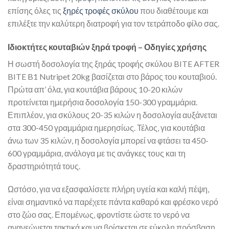
επίσης όλες τις
ξηρές τροφές σκύλου
που διαθέτουμε και
επιλέξτε την καλύτερη διατροφή για τον τετράποδο φίλο σας.
Ιδιοκτήτες κουταβιών ξηρά τροφή – Οδηγίες χρήσης
Η σωστή δοσολογία της ξηράς τροφής σκύλου BITE AFTER
BITE B1 Nutripet 20kg βασίζεται στο βάρος του κουταβιού.
Πρώτα απ’ όλα, για κουτάβια βάρους 10-20 κιλών
προτείνεται ημερήσια δοσολογία 150-300 γραμμάρια.
Επιπλέον, για σκύλους 20-35 κιλών η δοσολογία αυξάνεται
στα 300-450 γραμμάρια ημερησίως. Τέλος, για κουτάβια
άνω των 35 κιλών, η δοσολογία μπορεί να φτάσει τα 450-
600 γραμμάρια, ανάλογα με τις ανάγκες τους και τη
δραστηριότητά τους.
Ωστόσο, για να εξασφαλίσετε πλήρη υγεία και καλή πέψη,
είναι σημαντικό να παρέχετε πάντα καθαρό και φρέσκο νερό
στο ζώο σας. Επομένως, φροντίστε ώστε το νερό να
ανανεώνεται τακτικά και να βρίσκεται σε εύκολη πρόσβαση