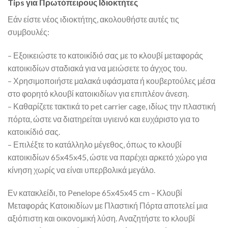
Tips για Πρωτόπειρους Ιδιοκτήτες
Εάν είστε νέος ιδιοκτήτης, ακολουθήστε αυτές τις
συμβουλές:
– Εξοικειώστε το κατοικίδιό σας με το κλουβί μεταφοράς
κατοικιδίων σταδιακά για να μειώσετε το άγχος του.
– Χρησιμοποιήστε μαλακά υφάσματα ή κουβερτούλες μέσα
στο φορητό κλουβί κατοικιδίων για επιπλέον άνεση.
– Καθαρίζετε τακτικά το pet carrier cage, ιδίως την πλαστική
πόρτα, ώστε να διατηρείται υγιεινό και ευχάριστο για το
κατοικίδιό σας.
– Επιλέξτε το κατάλληλο μέγεθος, όπως το κλουβί
κατοικιδίων 65x45x45, ώστε να παρέχει αρκετό χώρο για
κίνηση χωρίς να είναι υπερβολικά μεγάλο.
Εν κατακλείδι, το Penelope 65x45x45 cm – Κλουβί
Μεταφοράς Κατοικιδίων με Πλαστική Πόρτα αποτελεί μια
αξιόπιστη και οικονομική λύση. Αναζητήστε το κλουβί