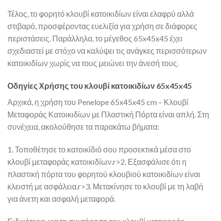
Τέλος, το φορητό κλουβί κατοικιδίων είναι ελαφρύ αλλά
στιβαρό, προσφέροντας ευελιξία για χρήση σε διάφορες
περιστάσεις. Παράλληλα, το μέγεθος 65x45x45 έχει
σχεδιαστεί με στόχο να καλύψει τις ανάγκες περισσότερων
κατοικιδίων χωρίς να τους μειώνει την άνεσή τους.
Οδηγίες Χρήσης του κλουβί κατοικιδίων 65x45x45
Αρχικά, η χρήση του Penelope 65x45x45 cm – Κλουβί
Μεταφοράς Κατοικιδίων με Πλαστική Πόρτα είναι απλή. Στη
συνέχεια, ακολούθησε τα παρακάτω βήματα:
1. Τοποθέτησε το κατοικίδιό σου προσεκτικά μέσα στο
κλουβί μεταφοράς κατοικιδίων.r>2. Εξασφάλισε ότι η
πλαστική πόρτα του φορητού κλουβιού κατοικιδίων είναι
κλειστή με ασφάλεια.r>3. Μετακίνησε το κλουβί με τη λαβή
για άνετη και ασφαλή μεταφορά.