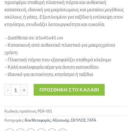
προσφέρει σταθερή πλαστική πόρτα και ανθεκτική
κατασκευή, ιδανική για μικρόσωμους και μεσαίου μεγέθους
σκύλους ή γάτες. Εξοπλισμένο για ταξίδια ή επίσκεψη στον
κτηνίατρο, συνδυάζει λειτουργικότητα και ευκολία.
– Διατίθεται σε: 65x45x45 cm
– Κατασκευή από ανθεκτικό πλαστικό για μακροχρόνια
χρήση
– Πλαστική πόρτα που εξασφαλίζει σταθερό κλείσιμο
– Καλή κυκλοφορία αέρα για άνεση κατοικιδίου
– Ιδανικό για αυτοκίνητο, κτηνίατρο ή ταξίδια
Penelope 65x45x45 cm – Κλουβί Μεταφοράς Κατοικιδίων με Πλ
ΠΡΟΣΘΉΚΗ ΣΤΟ ΚΑΛΆΘΙ
Κωδικός προϊόντος:
PEN-001
Κατηγορίες:
Box Μεταφοράς
,
Αξεσουάρ
,
ΣΚΥΛΟΣ
,
ΓΑΤΑ