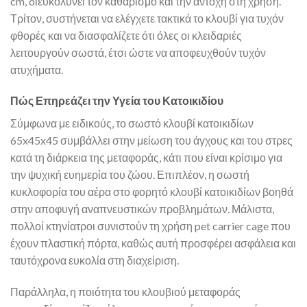
cm, διευκολύνει τον καθαρισμό και την αντοχή στη χρήση.
Τρίτον, συστήνεται να ελέγχετε τακτικά το κλουβί για τυχόν
φθορές και να διασφαλίζετε ότι όλες οι κλειδαριές
λειτουργούν σωστά, έτσι ώστε να αποφευχθούν τυχόν
ατυχήματα.
Πώς Επηρεάζει την Υγεία του Κατοικιδίου
Σύμφωνα με ειδικούς, το σωστό κλουβί κατοικιδίων
65x45x45 συμβάλλει στην μείωση του άγχους και του στρες
κατά τη διάρκεια της μεταφοράς, κάτι που είναι κρίσιμο για
την ψυχική ευημερία του ζώου. Επιπλέον, η σωστή
κυκλοφορία του αέρα στο φορητό κλουβί κατοικιδίων βοηθά
στην αποφυγή αναπνευστικών προβλημάτων. Μάλιστα,
πολλοί κτηνίατροι συνιστούν τη χρήση pet carrier cage που
έχουν πλαστική πόρτα, καθώς αυτή προσφέρει ασφάλεια και
ταυτόχρονα ευκολία στη διαχείριση.
Παράλληλα, η ποιότητα του κλουβιού μεταφοράς