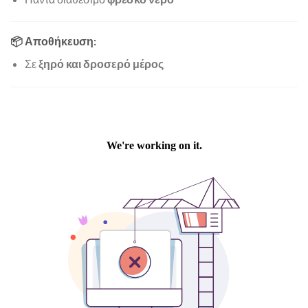
📦 Αποθήκευση:
Σε
ξηρό και δροσερό μέρος