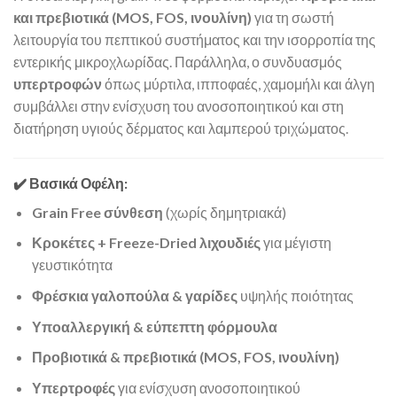
και πρεβιοτικά (MOS, FOS, ινουλίνη)
για τη σωστή
λειτουργία του πεπτικού συστήματος και την ισορροπία της
εντερικής μικροχλωρίδας. Παράλληλα, ο συνδυασμός
υπερτροφών
όπως μύρτιλα, ιπποφαές, χαμομήλι και άλγη
συμβάλλει στην ενίσχυση του ανοσοποιητικού και στη
διατήρηση υγιούς δέρματος και λαμπερού τριχώματος.
✔️ Βασικά Οφέλη:
Grain Free σύνθεση
(χωρίς δημητριακά)
Κροκέτες + Freeze-Dried λιχουδιές
για μέγιστη
γευστικότητα
Φρέσκια γαλοπούλα & γαρίδες
υψηλής ποιότητας
Υποαλλεργική & εύπεπτη φόρμουλα
Προβιοτικά & πρεβιοτικά (MOS, FOS, ινουλίνη)
Υπερτροφές
για ενίσχυση ανοσοποιητικού