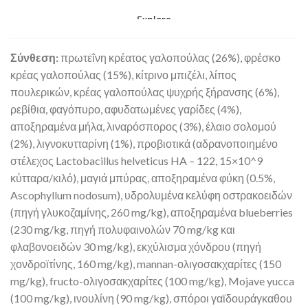
Σύνθεση:
πρωτεΐνη κρέατος γαλοπούλας (26%), φρέσκο
κρέας γαλοπούλας (15%), κίτρινο μπιζέλι, λίπος
πουλερικών, κρέας γαλοπούλας ψυχρής ξήρανσης (6%),
ρεβίθια, φαγόπυρο, αφυδατωμένες γαρίδες (4%),
αποξηραμένα μήλα, λιναρόσπορος (3%), έλαιο σολομού
(2%), λιγνοκυτταρίνη (1%), προβιοτικά (αδρανοποιημένο
στέλεχος Lactobacillus helveticus HA – 122, 15×10^9
κύτταρα/κιλό), μαγιά μπύρας, αποξηραμένα φύκη (0.5%,
Ascophyllum nodosum), υδρολυμένα κελύφη οστρακοειδών
(πηγή γλυκοζαμίνης, 260 mg/kg), αποξηραμένα blueberries
(230 mg/kg, πηγή πολυφαινολών 70 mg/kg και
φλαβονοειδών 30 mg/kg), εκχύλισμα χόνδρου (πηγή
χονδροϊτίνης, 160 mg/kg), mannan-ολιγοσακχαρίτες (150
mg/kg), fructo-ολιγοσακχαρίτες (100 mg/kg), Mojave yucca
(100 mg/kg), ινουλίνη (90 mg/kg), σπόροι γαϊδουράγκαθου