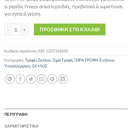
& γαρίδα. Freeze dried λιχουδιές, προβιοτικά & superfoods
για υγεία & γεύση.
Brit Care Mini® Dog Freeze-Dried Raw Delights Turkey & Shri
ΠΡΟΣΘΉΚΗ ΣΤΟ ΚΑΛΆΘΙ
Κωδικός προϊόντος:
020-1227/214243
Κατηγορίες:
Τροφές Σκύλου
,
Ξηρά Τροφή
,
ΞΗΡΑ ΤΡΟΦΗ
,
Ενήλικοι
,
Υποαλλεργικές
,
ΣΚΥΛΟΣ
ΠΕΡΙΓΡΑΦΗ
ΧΑΡΑΚΤΗΡΙΣΤΙΚΑ