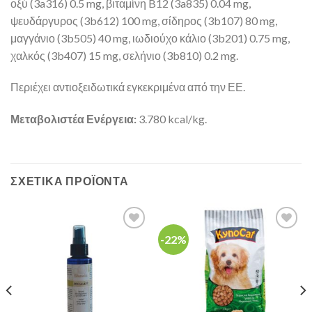
οξύ (3a316) 0.5 mg, βιταμίνη B12 (3a835) 0.04 mg,
ψευδάργυρος (3b612) 100 mg, σίδηρος (3b107) 80 mg,
μαγγάνιο (3b505) 40 mg, ιωδιούχο κάλιο (3b201) 0.75 mg,
χαλκός (3b407) 15 mg, σελήνιο (3b810) 0.2 mg.
Περιέχει αντιοξειδωτικά εγκεκριμένα από την ΕΕ.
Μεταβολιστέα Ενέργεια:
3.780 kcal/kg.
ΣΧΕΤΙΚΆ ΠΡΟΪΌΝΤΑ
-22%