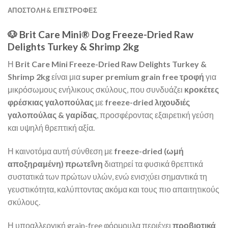
ΑΠΟΣΤΟΛΉ & ΕΠΙΣΤΡΟΦΈΣ
🐶 Brit Care Mini® Dog Freeze-Dried Raw
Delights Turkey & Shrimp 2kg
Η
Brit Care
Mini Freeze-Dried Raw Delights Turkey &
Shrimp 2kg
είναι μια
super premium grain free τροφή
για
μικρόσωμους ενήλικους σκύλους, που συνδυάζει
κροκέτες
φρέσκιας γαλοπούλας
με
freeze-dried λιχουδιές
γαλοπούλας & γαρίδας
, προσφέροντας εξαιρετική γεύση
και υψηλή θρεπτική αξία.
Η καινοτόμα αυτή σύνθεση με
freeze-dried (ωμή
αποξηραμένη) πρωτεΐνη
διατηρεί τα φυσικά θρεπτικά
συστατικά των πρώτων υλών, ενώ ενισχύει σημαντικά τη
γευστικότητα, καλύπτοντας ακόμα και τους πιο απαιτητικούς
σκύλους.
Η υποαλλεργική grain-free φόρμουλα περιέχει
προβιοτικά