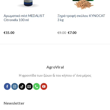
Αρωματικό mist MEDALIST
Ξηρά τροφή σκύλου KYNOCAT
Citronella 100 ml
3 kg
Original
Η
€
15.00
€
9.00
€
7.00
price
τρέχουσα
was:
τιμή
€9.00.
είναι:
€7.00.
AgroViral
Η φροντίδα των ζώων & του κήπου σ' ένα μέρος
Newsletter